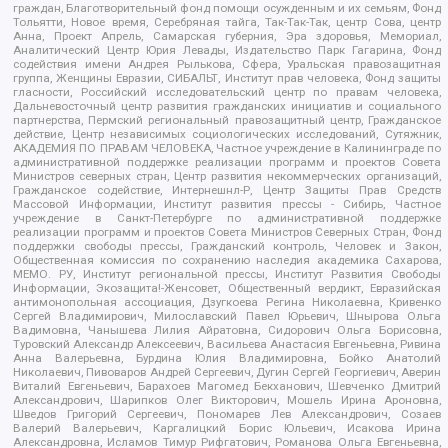
граждан, Благотворительный фонд помощи осужденным и их семьям, Фонд
Тольятти, Новое время, Серебряная тайга, Так-Так-Так, центр Сова, центр
Анна, Проект Апрель, Самарская губерния, Эра здоровья, Мемориал,
Аналитический Центр Юрия Левады, Издательство Парк Гагарина, Фонд
содействия имени Андрея Рылькова, Сфера, Уральская правозащитная
группа, Женщины Евразии, СИБАЛЬТ, Институт прав человека, Фонд защиты
гласности, Российский исследовательский центр по правам человека,
Дальневосточный центр развития гражданских инициатив и социального
партнерства, Пермский региональный правозащитный центр, Гражданское
действие, Центр независимых социологических исследований, Сутяжник,
АКАДЕМИЯ ПО ПРАВАМ ЧЕЛОВЕКА, Частное учреждение в Калининграде по
административной поддержке реализации программ и проектов Совета
Министров северных стран, Центр развития некоммерческих организаций,
Гражданское содействие, Интернешнл-Р, Центр Защиты Прав Средств
Массовой Информации, Институт развития прессы - Сибирь, Частное
учреждение в Санкт-Петербурге по административной поддержке
реализации программ и проектов Совета Министров Северных Стран, Фонд
поддержки свободы прессы, Гражданский контроль, Человек и Закон,
Общественная комиссия по сохранению наследия академика Сахарова,
МЕМО. РУ, Институт региональной прессы, Институт Развития Свободы
Информации, Экозащита!-Женсовет, Общественный вердикт, Евразийская
антимонопольная ассоциация, Дзугкоева Регина Николаевна, Кривенко
Сергей Владимирович, Милославский Павел Юрьевич, Шнырова Ольга
Вадимовна, Чанышева Лилия Айратовна, Сидорович Ольга Борисовна,
Туровский Александр Алексеевич, Васильева Анастасия Евгеньевна, Ривина
Анна Валерьевна, Бурдина Юлия Владимировна, Бойко Анатолий
Николаевич, Пивоваров Андрей Сергеевич, Дугин Сергей Георгиевич, Аверин
Виталий Евгеньевич, Барахоев Магомед Бекханович, Шевченко Дмитрий
Александрович, Шарипков Олег Викторович, Мошель Ирина Ароновна,
Шведов Григорий Сергеевич, Пономарев Лев Александрович, Созаев
Валерий Валерьевич, Каргалицкий Борис Юльевич, Исакова Ирина
Александровна, Исламов Тимур Рифгатович, Романова Ольга Евгеньевна,