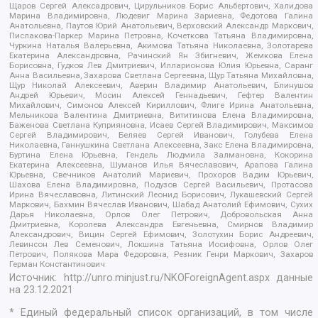
Щаров Сергей Алексадрович, Цирульников Борис Альбертович, Халидова
Марина Владимировна, Людевиг Марина Зариевна, Федотова Галина
Анатольевна, Паутов Юрий Анатольевич, Верховский Александр Маркович,
Пислакова-Паркер Марина Петровна, Кочеткова Татьяна Владимировна,
Чуркина Наталья Валерьевна, Акимова Татьяна Николаевна, Золотарева
Екатерина Александровна, Рачинский Ян Збигневич, Жемкова Елена
Борисовна, Гудков Лев Дмитриевич, Илларионова Юлия Юрьевна, Саранг
Анна Васильевна, Захарова Светлана Сергеевна, Щур Татьяна Михайловна,
Щур Николай Алексеевич, Аверин Владимир Анатольевич, Блинушов
Андрей Юрьевич, Мосин Алексей Геннадьевич, Гефтер Валентин
Михайлович, Симонов Алексей Кириллович, Флиге Ирина Анатольевна,
Мельникова Валентина Дмитриевна, Вититинова Елена Владимировна,
Баженова Светлана Куприяновна, Исаев Сергей Владимирович, Максимов
Сергей Владимирович, Беляев Сергей Иванович, Голубева Елена
Николаевна, Ганнушкина Светлана Алексеевна, Закс Елена Владимировна,
Буртина Елена Юрьевна, Гендель Людмила Залмановна, Кокорина
Екатерина Алексеевна, Шуманов Илья Вячеславович, Арапова Галина
Юрьевна, Свечников Анатолий Мариевич, Прохоров Вадим Юрьевич,
Шахова Елена Владимировна, Подузов Сергей Васильевич, Протасова
Ирина Вячеславовна, Литинский Леонид Борисович, Лукашевский Сергей
Маркович, Бахмин Вячеслав Иванович, Шабад Анатолий Ефимович, Сухих
Дарья Николаевна, Орлов Олег Петрович, Добровольская Анна
Дмитриевна, Королева Александра Евгеньевна, Смирнов Владимир
Александрович, Вицин Сергей Ефимович, Золотухин Борис Андреевич,
Левинсон Лев Семенович, Локшина Татьяна Иосифовна, Орлов Олег
Петрович, Полякова Мара Федоровна, Резник Генри Маркович, Захаров
Герман Константинович
Источник:
http://unro.minjust.ru/NKOForeignAgent.aspx
данные
на
23.12.2021
* Единый федеральный список организаций, в том числе