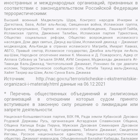
иностранных и международных организаций, признанных в
соответствии с законодательством Российской Федерации
террористическими:
Высший военный Маджлисуль Шура, Конгресс народов Ичкерии и
Дагестана, База, Асбат аль-Ансар, Священная война, Исламская группа,
Братья-мусульмане, Партия исламского освобождения, Лашкар-И-Тайба,
Исламская группа, Движение Талибан, Исламская партия Туркестана,
Общество социальных реформ, Общество возрождения исламского
наследия, Дом двух святых, Джунд аш-Шам, Исламский джихад – Джамаат
моджахедов, Аль-Каида в странах исламского Магриба, Имарат Кавказ,
АБТО, Правый сектор, Исламское государство, Джабха аль-Нусра ли-Ахль
аш-Шам, Народное ополчение имени К. Минина и Д. Пожарского, Аджр от
Аллаха Субхану уа Тагьаля SHAM, АУМ Синрике, Муджахеды джамаата Ат-
Тавхида Валь-Джихад, Чистопольский Джамаат, Рохнамо ба суи давлати
исломи, Террористическое сообщество Сеть, Катиба Таухид валь-Джихад,
Хайят Тахрир аш-Шам, Ахлю Сунна Валь Джамаа
Источник:
http://nac.gov.ru/terroristicheskie-i-ekstremistskie-
organizacii-i-materialy.html
данные на
06.12.2021
* Перечень общественных объединений и религиозных
организаций в отношении которых судом принято
вступившее в законную силу решение о ликвидации или
запрете деятельности:
Национал-большевистская партия, ВЕК РА, Рада земли Кубанской Духовно
Родовой Державы Русь, организация Асгардская Славянская Община,
Община Капища Веды Перуна, Мужская Духовная Семинария Духовное
Учреждение, Нурджулар, К Богодержавию, Таблиги Джамаат, Свидетели
Иеговы, Русское национальное единство, Национал-социалистическое
общество, Джамаат мувахидов, Объединенный Вилайат Кабарды, Балкарии