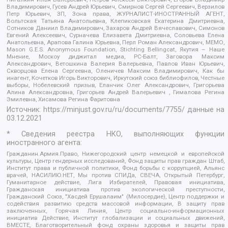
Владимирович, Гусев Андрей Юрьевич, Смирнов Сергей Сергеевич, Верзилов
Петр Юрьевич, ЗП, Зона права, ЖУРНАЛИСТ-ИНОСТРАННЫЙ АГЕНТ,
Вольтская Татьяна Анатольевна, Клепиковская Екатерина Дмитриевна,
Сотников Даниил Владимирович, Захаров Андрей Вячеславович, Симонов
Евгений Алексеевич, Сурначева Елизавета Дмитриевна, Соловьева Елена
Анатольевна, Арапова Галина Юрьевна, Перл Роман Александрович, МЕМО,
Mason G.E.S. Anonymous Foundation, Stichting Bellingcat, Якутия – Наше
Мнение, Москоу диджитал медиа, РС-Балт, Заговора Максим
Александрович, Ветошкина Валерия Валерьевна, Павлов Иван Юрьевич,
Скворцова Елена Сергеевна, Оленичев Максим Владимирович, Как бы
инагент, Кочетков Игорь Викторович, Иркутский союз библиофилов, Честные
выборы, Нобелевский призыв, Еланчик Олег Александрович, Григорьева
Алина Александровна, Григорьев Андрей Валерьевич , Гималова Регина
Эмилевна, Хисамова Регина Фаритовна
Источник:
https://minjust.gov.ru/ru/documents/7755/
данные на
03.12.2021
* Сведения реестра НКО, выполняющих функции
иностранного агента:
Гражданин.Армия.Право, Нижегородский центр немецкой и европейской
культуры, Центр гендерных исследований, Фонд защиты прав граждан Штаб,
Институт права и публичной политики, Фонд борьбы с коррупцией, Альянс
врачей, НАСИЛИЮ.НЕТ, Мы против СПИДа, СВЕЧА, Открытый Петербург,
Гуманитарное действие, Лига Избирателей, Правовая инициатива,
Гражданская инициатива против экологической преступности,
Гражданский Союз, "Хасдей Ерушалаим" (Милосердие), Центр поддержки и
содействия развитию средств массовой информации, В защиту прав
заключенных, Горячая Линия, Центр социально-информационных
инициатив Действие, Институт глобализации и социальных движений,
ВМЕСТЕ, Благотворительный фонд охраны здоровья и защиты прав