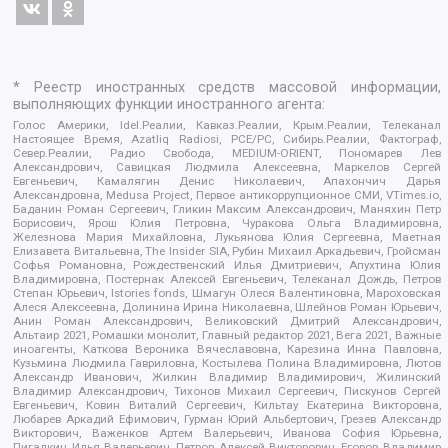
* Реестр иностранных средств массовой информации,
выполняющих функции иностранного агента:
Голос Америки, Idel.Реалии, Кавказ.Реалии, Крым.Реалии, Телеканал
Настоящее Время, Azatliq Radiosi, PCE/PC, Сибирь.Реалии, Фактограф,
Север.Реалии, Радио Свобода, MEDIUM-ORIENT, Пономарев Лев
Александрович, Савицкая Людмила Алексеевна, Маркелов Сергей
Евгеньевич, Камалягин Денис Николаевич, Апахончич Дарья
Александровна, Medusa Project, Первое антикоррупционное СМИ, VTimes.io,
Баданин Роман Сергеевич, Гликин Максим Александрович, Маняхин Петр
Борисович, Ярош Юлия Петровна, Чуракова Ольга Владимировна,
Железнова Мария Михайловна, Лукьянова Юлия Сергеевна, Маетная
Елизавета Витальевна, The Insider SIA, Рубин Михаил Аркадьевич, Гройсман
Софья Романовна, Рождественский Илья Дмитриевич, Апухтина Юлия
Владимировна, Постернак Алексей Евгеньевич, Телеканал Дождь, Петров
Степан Юрьевич, Istories fonds, Шмагун Олеся Валентиновна, Мароховская
Алеся Алексеевна, Долинина Ирина Николаевна, Шлейнов Роман Юрьевич,
Анин Роман Александрович, Великовский Дмитрий Александрович,
Альтаир 2021, Ромашки монолит, Главный редактор 2021, Вега 2021, Важные
иноагенты, Каткова Вероника Вячеславовна, Карезина Инна Павловна,
Кузьмина Людмила Гавриловна, Костылева Полина Владимировна, Лютов
Александр Иванович, Жилкин Владимир Владимирович, Жилинский
Владимир Александрович, Тихонов Михаил Сергеевич, Пискунов Сергей
Евгеньевич, Ковин Виталий Сергеевич, Кильтау Екатерина Викторовна,
Любарев Аркадий Ефимович, Гурман Юрий Альбертович, Грезев Александр
Викторович, Важенков Артем Валерьевич, Иванова София Юрьевна,
Пигалкин Илья Валерьевич, Петров Алексей Викторович, Егоров Владимир