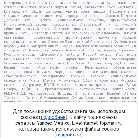
и Карачая, Союз славян, Ат-Такфир Валь-Хиджра, Пит Буль, Национал-
социалистическая рабочая партия России, Славянский союз, Формат-18,
Благородный Орден Дьявола, Армия воли народа, Национальная
Социалистическая Инициатива города Череповца, Духовно-Родовая
Держава Русь, Русское национальное единство, Древнерусской
Инглистической церкви Православных Староверов-Инглингов, Русский
общенациональный союз, Движение против нелегальной иммиграции,
Кровь и Честь, О свободе совести и о религиозных объединениях, Омская
организация общественного политического движения Русское
национальное единство, Северное Братство, Клуб Болельщиков Футбольного
Клуба Динамо, Файзрахманисты, Мусульманская религиозная организация
п. Боровский Тюменского района Тюменской области, Община Коренного
Русского народа Щелковского района, Правый сектор, Украинская
национальная ассамблея – Украинская народная самооборона,
Украинская повстанческая армия, Тризуб им. Степана Бандеры, Братство,
Белый Крест, Misanthropic division, Религиозное объединение
последователей инглиизма, Народная Социальная Инициатива, TulaSkins,
Этнополитическое объединение Русские, Русское национальное
объединение Атака, Мечеть Мирмамеда, Община Коренного Русского
народа г. Астрахани, ВОЛЯ, Меджлис крымскотатарского народа, Рубеж
Севера, ТОЙС, О противодействии экстремистской деятельности,
РЕВТАТПОД, Артподготовка, Штольц, В честь иконы Божией Матери
Державная, Сектор 16, Независимость, Фирма, Молодежная правозащитная
группа МПГ, Курсом Правды и Единения, Каракольская инициативная
группа, Автоград Крю, Союз Славянских Сил Руси, Алля-Аят,
Благотворительный пансионат Ак Умут, Русская республика Русь,
Для повышения удобства сайта мы используем
Арестантское уголовное единство, Башкорт, Нация и свобода, W.H.С., Фалунь
cookies (
подробнее
). К сайту подключены
Дафа, Иртыш Ultras, Русский Патриотический клуб-Новокузнецк/РПК,
сервисы Yandex.Metrika, LiveInternet, top.mail.ru,
Сибирский державный союз, Фонд борьбы с коррупцией, Фонд защиты прав
граждан, Штабы Навального, Совет граждан СССР Прикубанского округа г.
которые также используют файлы cookies
Краснодара
(
подробнее
).