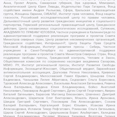
Анна, Проект Апрель, Самарская губерния, Эра здоровья, Мемориал,
Аналитический Центр Юрия Левады, Издательство Парк Гагарина, Фонд
содействия имени Андрея Рылькова, Сфера, Уральская правозащитная
группа, Женщины Евразии, СИБАЛЬТ, Институт прав человека, Фонд защиты
гласности, Российский исследовательский центр по правам человека,
Дальневосточный центр развития гражданских инициатив и социального
партнерства, Пермский региональный правозащитный центр, Гражданское
действие, Центр независимых социологических исследований, Сутяжник,
АКАДЕМИЯ ПО ПРАВАМ ЧЕЛОВЕКА, Частное учреждение в Калининграде по
административной поддержке реализации программ и проектов Совета
Министров северных стран, Центр развития некоммерческих организаций,
Гражданское содействие, Интернешнл-Р, Центр Защиты Прав Средств
Массовой Информации, Институт развития прессы - Сибирь, Частное
учреждение в Санкт-Петербурге по административной поддержке
реализации программ и проектов Совета Министров Северных Стран, Фонд
поддержки свободы прессы, Гражданский контроль, Человек и Закон,
Общественная комиссия по сохранению наследия академика Сахарова,
МЕМО. РУ, Институт региональной прессы, Институт Развития Свободы
Информации, Экозащита!-Женсовет, Общественный вердикт, Евразийская
антимонопольная ассоциация, Дзугкоева Регина Николаевна, Кривенко
Сергей Владимирович, Милославский Павел Юрьевич, Шнырова Ольга
Вадимовна, Чанышева Лилия Айратовна, Сидорович Ольга Борисовна,
Туровский Александр Алексеевич, Васильева Анастасия Евгеньевна, Ривина
Анна Валерьевна, Бурдина Юлия Владимировна, Бойко Анатолий
Николаевич, Пивоваров Андрей Сергеевич, Дугин Сергей Георгиевич, Аверин
Виталий Евгеньевич, Барахоев Магомед Бекханович, Шевченко Дмитрий
Александрович, Шарипков Олег Викторович, Мошель Ирина Ароновна,
Шведов Григорий Сергеевич, Пономарев Лев Александрович, Созаев
Валерий Валерьевич, Каргалицкий Борис Юльевич, Исакова Ирина
Александровна, Исламов Тимур Рифгатович, Романова Ольга Евгеньевна,
Щаров Сергей Алексадрович, Цирульников Борис Альбертович, Халидова
Марина Владимировна, Людевиг Марина Зариевна, Федотова Галина