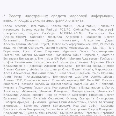
* Реестр иностранных средств массовой информации,
выполняющих функции иностранного агента:
Голос Америки, Idel.Реалии, Кавказ.Реалии, Крым.Реалии, Телеканал
Настоящее Время, Azatliq Radiosi, PCE/PC, Сибирь.Реалии, Фактограф,
Север.Реалии, Радио Свобода, MEDIUM-ORIENT, Пономарев Лев
Александрович, Савицкая Людмила Алексеевна, Маркелов Сергей
Евгеньевич, Камалягин Денис Николаевич, Апахончич Дарья
Александровна, Medusa Project, Первое антикоррупционное СМИ, VTimes.io,
Баданин Роман Сергеевич, Гликин Максим Александрович, Маняхин Петр
Борисович, Ярош Юлия Петровна, Чуракова Ольга Владимировна,
Железнова Мария Михайловна, Лукьянова Юлия Сергеевна, Маетная
Елизавета Витальевна, The Insider SIA, Рубин Михаил Аркадьевич, Гройсман
Софья Романовна, Рождественский Илья Дмитриевич, Апухтина Юлия
Владимировна, Постернак Алексей Евгеньевич, Телеканал Дождь, Петров
Степан Юрьевич, Istories fonds, Шмагун Олеся Валентиновна, Мароховская
Алеся Алексеевна, Долинина Ирина Николаевна, Шлейнов Роман Юрьевич,
Анин Роман Александрович, Великовский Дмитрий Александрович,
Альтаир 2021, Ромашки монолит, Главный редактор 2021, Вега 2021, Важные
иноагенты, Каткова Вероника Вячеславовна, Карезина Инна Павловна,
Кузьмина Людмила Гавриловна, Костылева Полина Владимировна, Лютов
Александр Иванович, Жилкин Владимир Владимирович, Жилинский
Владимир Александрович, Тихонов Михаил Сергеевич, Пискунов Сергей
Евгеньевич, Ковин Виталий Сергеевич, Кильтау Екатерина Викторовна,
Любарев Аркадий Ефимович, Гурман Юрий Альбертович, Грезев Александр
Викторович, Важенков Артем Валерьевич, Иванова София Юрьевна,
Пигалкин Илья Валерьевич, Петров Алексей Викторович, Егоров Владимир
Владимирович, Гусев Андрей Юрьевич, Смирнов Сергей Сергеевич, Верзилов