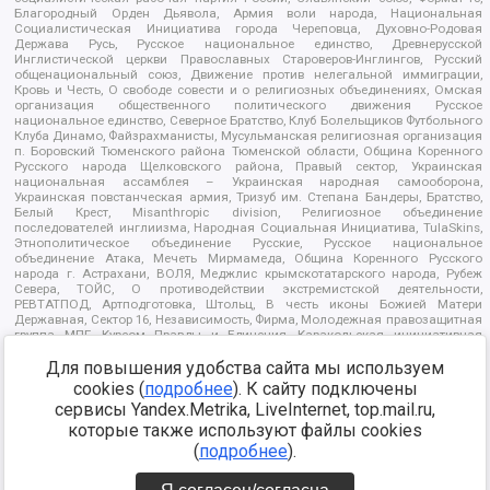
Благородный Орден Дьявола, Армия воли народа, Национальная
Социалистическая Инициатива города Череповца, Духовно-Родовая
Держава Русь, Русское национальное единство, Древнерусской
Инглистической церкви Православных Староверов-Инглингов, Русский
общенациональный союз, Движение против нелегальной иммиграции,
Кровь и Честь, О свободе совести и о религиозных объединениях, Омская
организация общественного политического движения Русское
национальное единство, Северное Братство, Клуб Болельщиков Футбольного
Клуба Динамо, Файзрахманисты, Мусульманская религиозная организация
п. Боровский Тюменского района Тюменской области, Община Коренного
Русского народа Щелковского района, Правый сектор, Украинская
национальная ассамблея – Украинская народная самооборона,
Украинская повстанческая армия, Тризуб им. Степана Бандеры, Братство,
Белый Крест, Misanthropic division, Религиозное объединение
последователей инглиизма, Народная Социальная Инициатива, TulaSkins,
Этнополитическое объединение Русские, Русское национальное
объединение Атака, Мечеть Мирмамеда, Община Коренного Русского
народа г. Астрахани, ВОЛЯ, Меджлис крымскотатарского народа, Рубеж
Севера, ТОЙС, О противодействии экстремистской деятельности,
РЕВТАТПОД, Артподготовка, Штольц, В честь иконы Божией Матери
Державная, Сектор 16, Независимость, Фирма, Молодежная правозащитная
группа МПГ, Курсом Правды и Единения, Каракольская инициативная
группа, Автоград Крю, Союз Славянских Сил Руси, Алля-Аят,
Благотворительный пансионат Ак Умут, Русская республика Русь,
Для повышения удобства сайта мы используем
Арестантское уголовное единство, Башкорт, Нация и свобода, W.H.С., Фалунь
cookies (
подробнее
). К сайту подключены
Дафа, Иртыш Ultras, Русский Патриотический клуб-Новокузнецк/РПК,
сервисы Yandex.Metrika, LiveInternet, top.mail.ru,
Сибирский державный союз, Фонд борьбы с коррупцией, Фонд защиты прав
граждан, Штабы Навального, Совет граждан СССР Прикубанского округа г.
которые также используют файлы cookies
Краснодара
(
подробнее
).
Источник:
https://minjust.gov.ru/ru/documents/7822/
данные на
08.12.2021