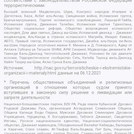
соответствии с законодательством Российской Федерации
террористическими:
Высший военный Маджлисуль Шура, Конгресс народов Ичкерии и
Дагестана, База, Асбат аль-Ансар, Священная война, Исламская группа,
Братья-мусульмане, Партия исламского освобождения, Лашкар-И-Тайба,
Исламская группа, Движение Талибан, Исламская партия Туркестана,
Общество социальных реформ, Общество возрождения исламского
наследия, Дом двух святых, Джунд аш-Шам, Исламский джихад – Джамаат
моджахедов, Аль-Каида в странах исламского Магриба, Имарат Кавказ,
АБТО, Правый сектор, Исламское государство, Джабха аль-Нусра ли-Ахль
аш-Шам, Народное ополчение имени К. Минина и Д. Пожарского, Аджр от
Аллаха Субхану уа Тагьаля SHAM, АУМ Синрике, Муджахеды джамаата Ат-
Тавхида Валь-Джихад, Чистопольский Джамаат, Рохнамо ба суи давлати
исломи, Террористическое сообщество Сеть, Катиба Таухид валь-Джихад,
Хайят Тахрир аш-Шам, Ахлю Сунна Валь Джамаа
Источник:
http://nac.gov.ru/terroristicheskie-i-ekstremistskie-
organizacii-i-materialy.html
данные на
06.12.2021
* Перечень общественных объединений и религиозных
организаций в отношении которых судом принято
вступившее в законную силу решение о ликвидации или
запрете деятельности:
Национал-большевистская партия, ВЕК РА, Рада земли Кубанской Духовно
Родовой Державы Русь, организация Асгардская Славянская Община,
Община Капища Веды Перуна, Мужская Духовная Семинария Духовное
Учреждение, Нурджулар, К Богодержавию, Таблиги Джамаат, Свидетели
Иеговы, Русское национальное единство, Национал-социалистическое
общество, Джамаат мувахидов, Объединенный Вилайат Кабарды, Балкарии
и Карачая, Союз славян, Ат-Такфир Валь-Хиджра, Пит Буль, Национал-
социалистическая рабочая партия России, Славянский союз, Формат-18,