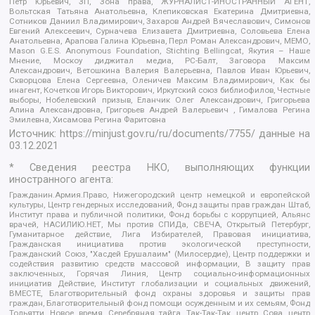
Петр Юрьевич, ЗП, Зона права, ЖУРНАЛИСТ-ИНОСТРАННЫЙ АГЕНТ,
Вольтская Татьяна Анатольевна, Клепиковская Екатерина Дмитриевна,
Сотников Даниил Владимирович, Захаров Андрей Вячеславович, Симонов
Евгений Алексеевич, Сурначева Елизавета Дмитриевна, Соловьева Елена
Анатольевна, Арапова Галина Юрьевна, Перл Роман Александрович, МЕМО,
Mason G.E.S. Anonymous Foundation, Stichting Bellingcat, Якутия – Наше
Мнение, Москоу диджитал медиа, РС-Балт, Заговора Максим
Александрович, Ветошкина Валерия Валерьевна, Павлов Иван Юрьевич,
Скворцова Елена Сергеевна, Оленичев Максим Владимирович, Как бы
инагент, Кочетков Игорь Викторович, Иркутский союз библиофилов, Честные
выборы, Нобелевский призыв, Еланчик Олег Александрович, Григорьева
Алина Александровна, Григорьев Андрей Валерьевич , Гималова Регина
Эмилевна, Хисамова Регина Фаритовна
Источник:
https://minjust.gov.ru/ru/documents/7755/
данные на
03.12.2021
* Сведения реестра НКО, выполняющих функции
иностранного агента:
Гражданин.Армия.Право, Нижегородский центр немецкой и европейской
культуры, Центр гендерных исследований, Фонд защиты прав граждан Штаб,
Институт права и публичной политики, Фонд борьбы с коррупцией, Альянс
врачей, НАСИЛИЮ.НЕТ, Мы против СПИДа, СВЕЧА, Открытый Петербург,
Гуманитарное действие, Лига Избирателей, Правовая инициатива,
Гражданская инициатива против экологической преступности,
Гражданский Союз, "Хасдей Ерушалаим" (Милосердие), Центр поддержки и
содействия развитию средств массовой информации, В защиту прав
заключенных, Горячая Линия, Центр социально-информационных
инициатив Действие, Институт глобализации и социальных движений,
ВМЕСТЕ, Благотворительный фонд охраны здоровья и защиты прав
граждан, Благотворительный фонд помощи осужденным и их семьям, Фонд
Тольятти, Новое время, Серебряная тайга, Так-Так-Так, центр Сова, центр