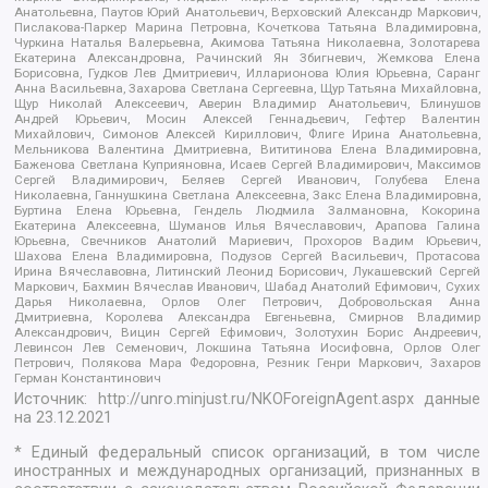
Анатольевна, Паутов Юрий Анатольевич, Верховский Александр Маркович,
Пислакова-Паркер Марина Петровна, Кочеткова Татьяна Владимировна,
Чуркина Наталья Валерьевна, Акимова Татьяна Николаевна, Золотарева
Екатерина Александровна, Рачинский Ян Збигневич, Жемкова Елена
Борисовна, Гудков Лев Дмитриевич, Илларионова Юлия Юрьевна, Саранг
Анна Васильевна, Захарова Светлана Сергеевна, Щур Татьяна Михайловна,
Щур Николай Алексеевич, Аверин Владимир Анатольевич, Блинушов
Андрей Юрьевич, Мосин Алексей Геннадьевич, Гефтер Валентин
Михайлович, Симонов Алексей Кириллович, Флиге Ирина Анатольевна,
Мельникова Валентина Дмитриевна, Вититинова Елена Владимировна,
Баженова Светлана Куприяновна, Исаев Сергей Владимирович, Максимов
Сергей Владимирович, Беляев Сергей Иванович, Голубева Елена
Николаевна, Ганнушкина Светлана Алексеевна, Закс Елена Владимировна,
Буртина Елена Юрьевна, Гендель Людмила Залмановна, Кокорина
Екатерина Алексеевна, Шуманов Илья Вячеславович, Арапова Галина
Юрьевна, Свечников Анатолий Мариевич, Прохоров Вадим Юрьевич,
Шахова Елена Владимировна, Подузов Сергей Васильевич, Протасова
Ирина Вячеславовна, Литинский Леонид Борисович, Лукашевский Сергей
Маркович, Бахмин Вячеслав Иванович, Шабад Анатолий Ефимович, Сухих
Дарья Николаевна, Орлов Олег Петрович, Добровольская Анна
Дмитриевна, Королева Александра Евгеньевна, Смирнов Владимир
Александрович, Вицин Сергей Ефимович, Золотухин Борис Андреевич,
Левинсон Лев Семенович, Локшина Татьяна Иосифовна, Орлов Олег
Петрович, Полякова Мара Федоровна, Резник Генри Маркович, Захаров
Герман Константинович
Источник:
http://unro.minjust.ru/NKOForeignAgent.aspx
данные
на
23.12.2021
* Единый федеральный список организаций, в том числе
иностранных и международных организаций, признанных в