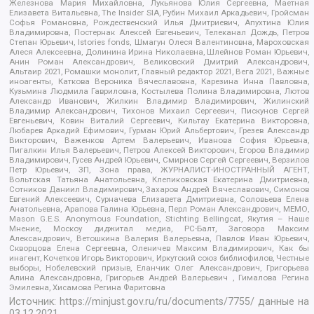
Железнова Мария Михайловна, Лукьянова Юлия Сергеевна, Маетная
Елизавета Витальевна, The Insider SIA, Рубин Михаил Аркадьевич, Гройсман
Софья Романовна, Рождественский Илья Дмитриевич, Апухтина Юлия
Владимировна, Постернак Алексей Евгеньевич, Телеканал Дождь, Петров
Степан Юрьевич, Istories fonds, Шмагун Олеся Валентиновна, Мароховская
Алеся Алексеевна, Долинина Ирина Николаевна, Шлейнов Роман Юрьевич,
Анин Роман Александрович, Великовский Дмитрий Александрович,
Альтаир 2021, Ромашки монолит, Главный редактор 2021, Вега 2021, Важные
иноагенты, Каткова Вероника Вячеславовна, Карезина Инна Павловна,
Кузьмина Людмила Гавриловна, Костылева Полина Владимировна, Лютов
Александр Иванович, Жилкин Владимир Владимирович, Жилинский
Владимир Александрович, Тихонов Михаил Сергеевич, Пискунов Сергей
Евгеньевич, Ковин Виталий Сергеевич, Кильтау Екатерина Викторовна,
Любарев Аркадий Ефимович, Гурман Юрий Альбертович, Грезев Александр
Викторович, Важенков Артем Валерьевич, Иванова София Юрьевна,
Пигалкин Илья Валерьевич, Петров Алексей Викторович, Егоров Владимир
Владимирович, Гусев Андрей Юрьевич, Смирнов Сергей Сергеевич, Верзилов
Петр Юрьевич, ЗП, Зона права, ЖУРНАЛИСТ-ИНОСТРАННЫЙ АГЕНТ,
Вольтская Татьяна Анатольевна, Клепиковская Екатерина Дмитриевна,
Сотников Даниил Владимирович, Захаров Андрей Вячеславович, Симонов
Евгений Алексеевич, Сурначева Елизавета Дмитриевна, Соловьева Елена
Анатольевна, Арапова Галина Юрьевна, Перл Роман Александрович, МЕМО,
Mason G.E.S. Anonymous Foundation, Stichting Bellingcat, Якутия – Наше
Мнение, Москоу диджитал медиа, РС-Балт, Заговора Максим
Александрович, Ветошкина Валерия Валерьевна, Павлов Иван Юрьевич,
Скворцова Елена Сергеевна, Оленичев Максим Владимирович, Как бы
инагент, Кочетков Игорь Викторович, Иркутский союз библиофилов, Честные
выборы, Нобелевский призыв, Еланчик Олег Александрович, Григорьева
Алина Александровна, Григорьев Андрей Валерьевич , Гималова Регина
Эмилевна, Хисамова Регина Фаритовна
Источник:
https://minjust.gov.ru/ru/documents/7755/
данные на
03.12.2021