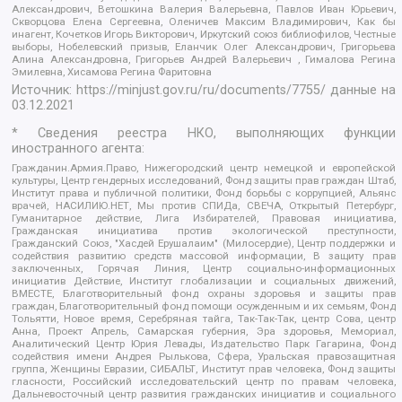
Александрович, Ветошкина Валерия Валерьевна, Павлов Иван Юрьевич,
Скворцова Елена Сергеевна, Оленичев Максим Владимирович, Как бы
инагент, Кочетков Игорь Викторович, Иркутский союз библиофилов, Честные
выборы, Нобелевский призыв, Еланчик Олег Александрович, Григорьева
Алина Александровна, Григорьев Андрей Валерьевич , Гималова Регина
Эмилевна, Хисамова Регина Фаритовна
Источник:
https://minjust.gov.ru/ru/documents/7755/
данные на
03.12.2021
* Сведения реестра НКО, выполняющих функции
иностранного агента:
Гражданин.Армия.Право, Нижегородский центр немецкой и европейской
культуры, Центр гендерных исследований, Фонд защиты прав граждан Штаб,
Институт права и публичной политики, Фонд борьбы с коррупцией, Альянс
врачей, НАСИЛИЮ.НЕТ, Мы против СПИДа, СВЕЧА, Открытый Петербург,
Гуманитарное действие, Лига Избирателей, Правовая инициатива,
Гражданская инициатива против экологической преступности,
Гражданский Союз, "Хасдей Ерушалаим" (Милосердие), Центр поддержки и
содействия развитию средств массовой информации, В защиту прав
заключенных, Горячая Линия, Центр социально-информационных
инициатив Действие, Институт глобализации и социальных движений,
ВМЕСТЕ, Благотворительный фонд охраны здоровья и защиты прав
граждан, Благотворительный фонд помощи осужденным и их семьям, Фонд
Тольятти, Новое время, Серебряная тайга, Так-Так-Так, центр Сова, центр
Анна, Проект Апрель, Самарская губерния, Эра здоровья, Мемориал,
Аналитический Центр Юрия Левады, Издательство Парк Гагарина, Фонд
содействия имени Андрея Рылькова, Сфера, Уральская правозащитная
группа, Женщины Евразии, СИБАЛЬТ, Институт прав человека, Фонд защиты
гласности, Российский исследовательский центр по правам человека,
Дальневосточный центр развития гражданских инициатив и социального