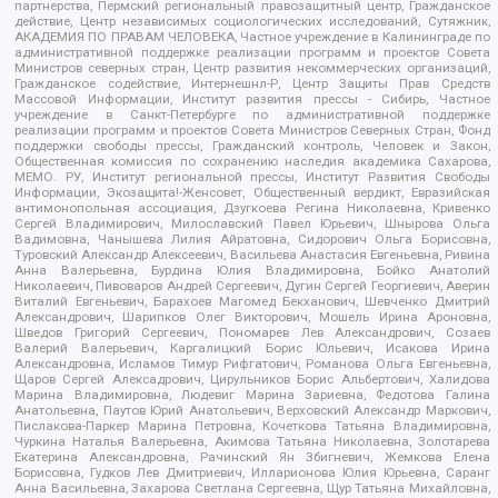
партнерства, Пермский региональный правозащитный центр, Гражданское
действие, Центр независимых социологических исследований, Сутяжник,
АКАДЕМИЯ ПО ПРАВАМ ЧЕЛОВЕКА, Частное учреждение в Калининграде по
административной поддержке реализации программ и проектов Совета
Министров северных стран, Центр развития некоммерческих организаций,
Гражданское содействие, Интернешнл-Р, Центр Защиты Прав Средств
Массовой Информации, Институт развития прессы - Сибирь, Частное
учреждение в Санкт-Петербурге по административной поддержке
реализации программ и проектов Совета Министров Северных Стран, Фонд
поддержки свободы прессы, Гражданский контроль, Человек и Закон,
Общественная комиссия по сохранению наследия академика Сахарова,
МЕМО. РУ, Институт региональной прессы, Институт Развития Свободы
Информации, Экозащита!-Женсовет, Общественный вердикт, Евразийская
антимонопольная ассоциация, Дзугкоева Регина Николаевна, Кривенко
Сергей Владимирович, Милославский Павел Юрьевич, Шнырова Ольга
Вадимовна, Чанышева Лилия Айратовна, Сидорович Ольга Борисовна,
Туровский Александр Алексеевич, Васильева Анастасия Евгеньевна, Ривина
Анна Валерьевна, Бурдина Юлия Владимировна, Бойко Анатолий
Николаевич, Пивоваров Андрей Сергеевич, Дугин Сергей Георгиевич, Аверин
Виталий Евгеньевич, Барахоев Магомед Бекханович, Шевченко Дмитрий
Александрович, Шарипков Олег Викторович, Мошель Ирина Ароновна,
Шведов Григорий Сергеевич, Пономарев Лев Александрович, Созаев
Валерий Валерьевич, Каргалицкий Борис Юльевич, Исакова Ирина
Александровна, Исламов Тимур Рифгатович, Романова Ольга Евгеньевна,
Щаров Сергей Алексадрович, Цирульников Борис Альбертович, Халидова
Марина Владимировна, Людевиг Марина Зариевна, Федотова Галина
Анатольевна, Паутов Юрий Анатольевич, Верховский Александр Маркович,
Пислакова-Паркер Марина Петровна, Кочеткова Татьяна Владимировна,
Чуркина Наталья Валерьевна, Акимова Татьяна Николаевна, Золотарева
Екатерина Александровна, Рачинский Ян Збигневич, Жемкова Елена
Борисовна, Гудков Лев Дмитриевич, Илларионова Юлия Юрьевна, Саранг
Анна Васильевна, Захарова Светлана Сергеевна, Щур Татьяна Михайловна,