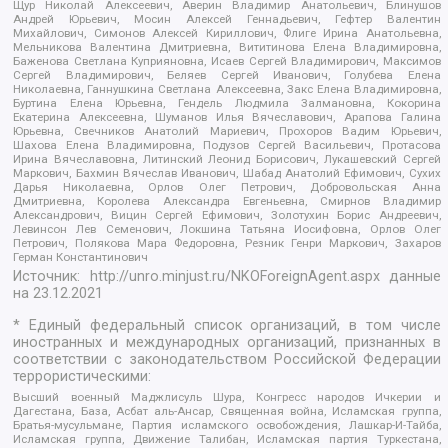
Щур Николай Алексеевич, Аверин Владимир Анатольевич, Блинушов
Андрей Юрьевич, Мосин Алексей Геннадьевич, Гефтер Валентин
Михайлович, Симонов Алексей Кириллович, Флиге Ирина Анатольевна,
Мельникова Валентина Дмитриевна, Вититинова Елена Владимировна,
Баженова Светлана Куприяновна, Исаев Сергей Владимирович, Максимов
Сергей Владимирович, Беляев Сергей Иванович, Голубева Елена
Николаевна, Ганнушкина Светлана Алексеевна, Закс Елена Владимировна,
Буртина Елена Юрьевна, Гендель Людмила Залмановна, Кокорина
Екатерина Алексеевна, Шуманов Илья Вячеславович, Арапова Галина
Юрьевна, Свечников Анатолий Мариевич, Прохоров Вадим Юрьевич,
Шахова Елена Владимировна, Подузов Сергей Васильевич, Протасова
Ирина Вячеславовна, Литинский Леонид Борисович, Лукашевский Сергей
Маркович, Бахмин Вячеслав Иванович, Шабад Анатолий Ефимович, Сухих
Дарья Николаевна, Орлов Олег Петрович, Добровольская Анна
Дмитриевна, Королева Александра Евгеньевна, Смирнов Владимир
Александрович, Вицин Сергей Ефимович, Золотухин Борис Андреевич,
Левинсон Лев Семенович, Локшина Татьяна Иосифовна, Орлов Олег
Петрович, Полякова Мара Федоровна, Резник Генри Маркович, Захаров
Герман Константинович
Источник:
http://unro.minjust.ru/NKOForeignAgent.aspx
данные
на
23.12.2021
* Единый федеральный список организаций, в том числе
иностранных и международных организаций, признанных в
соответствии с законодательством Российской Федерации
террористическими:
Высший военный Маджлисуль Шура, Конгресс народов Ичкерии и
Дагестана, База, Асбат аль-Ансар, Священная война, Исламская группа,
Братья-мусульмане, Партия исламского освобождения, Лашкар-И-Тайба,
Исламская группа, Движение Талибан, Исламская партия Туркестана,