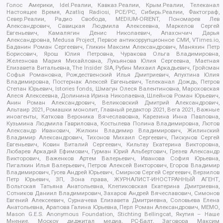
Голос Америки, Idel.Реалии, Кавказ.Реалии, Крым.Реалии, Телеканал
Настоящее Время, Azatliq Radiosi, PCE/PC, Сибирь.Реалии, Фактограф,
Север.Реалии, Радио Свобода, MEDIUM-ORIENT, Пономарев Лев
Александрович, Савицкая Людмила Алексеевна, Маркелов Сергей
Евгеньевич, Камалягин Денис Николаевич, Апахончич Дарья
Александровна, Medusa Project, Первое антикоррупционное СМИ, VTimes.io,
Баданин Роман Сергеевич, Гликин Максим Александрович, Маняхин Петр
Борисович, Ярош Юлия Петровна, Чуракова Ольга Владимировна,
Железнова Мария Михайловна, Лукьянова Юлия Сергеевна, Маетная
Елизавета Витальевна, The Insider SIA, Рубин Михаил Аркадьевич, Гройсман
Софья Романовна, Рождественский Илья Дмитриевич, Апухтина Юлия
Владимировна, Постернак Алексей Евгеньевич, Телеканал Дождь, Петров
Степан Юрьевич, Istories fonds, Шмагун Олеся Валентиновна, Мароховская
Алеся Алексеевна, Долинина Ирина Николаевна, Шлейнов Роман Юрьевич,
Анин Роман Александрович, Великовский Дмитрий Александрович,
Альтаир 2021, Ромашки монолит, Главный редактор 2021, Вега 2021, Важные
иноагенты, Каткова Вероника Вячеславовна, Карезина Инна Павловна,
Кузьмина Людмила Гавриловна, Костылева Полина Владимировна, Лютов
Александр Иванович, Жилкин Владимир Владимирович, Жилинский
Владимир Александрович, Тихонов Михаил Сергеевич, Пискунов Сергей
Евгеньевич, Ковин Виталий Сергеевич, Кильтау Екатерина Викторовна,
Любарев Аркадий Ефимович, Гурман Юрий Альбертович, Грезев Александр
Викторович, Важенков Артем Валерьевич, Иванова София Юрьевна,
Пигалкин Илья Валерьевич, Петров Алексей Викторович, Егоров Владимир
Владимирович, Гусев Андрей Юрьевич, Смирнов Сергей Сергеевич, Верзилов
Петр Юрьевич, ЗП, Зона права, ЖУРНАЛИСТ-ИНОСТРАННЫЙ АГЕНТ,
Вольтская Татьяна Анатольевна, Клепиковская Екатерина Дмитриевна,
Сотников Даниил Владимирович, Захаров Андрей Вячеславович, Симонов
Евгений Алексеевич, Сурначева Елизавета Дмитриевна, Соловьева Елена
Анатольевна, Арапова Галина Юрьевна, Перл Роман Александрович, МЕМО,
Mason G.E.S. Anonymous Foundation, Stichting Bellingcat, Якутия – Наше
Мнение, Москоу диджитал медиа, РС-Балт, Заговора Максим