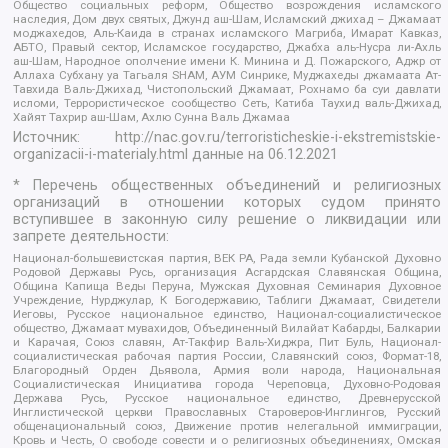
Общество социальных реформ, Общество возрождения исламского
наследия, Дом двух святых, Джунд аш-Шам, Исламский джихад – Джамаат
моджахедов, Аль-Каида в странах исламского Магриба, Имарат Кавказ,
АБТО, Правый сектор, Исламское государство, Джабха аль-Нусра ли-Ахль
аш-Шам, Народное ополчение имени К. Минина и Д. Пожарского, Аджр от
Аллаха Субхану уа Тагьаля SHAM, АУМ Синрике, Муджахеды джамаата Ат-
Тавхида Валь-Джихад, Чистопольский Джамаат, Рохнамо ба суи давлати
исломи, Террористическое сообщество Сеть, Катиба Таухид валь-Джихад,
Хайят Тахрир аш-Шам, Ахлю Сунна Валь Джамаа
Источник:
http://nac.gov.ru/terroristicheskie-i-ekstremistskie-
organizacii-i-materialy.html
данные на
06.12.2021
* Перечень общественных объединений и религиозных
организаций в отношении которых судом принято
вступившее в законную силу решение о ликвидации или
запрете деятельности:
Национал-большевистская партия, ВЕК РА, Рада земли Кубанской Духовно
Родовой Державы Русь, организация Асгардская Славянская Община,
Община Капища Веды Перуна, Мужская Духовная Семинария Духовное
Учреждение, Нурджулар, К Богодержавию, Таблиги Джамаат, Свидетели
Иеговы, Русское национальное единство, Национал-социалистическое
общество, Джамаат мувахидов, Объединенный Вилайат Кабарды, Балкарии
и Карачая, Союз славян, Ат-Такфир Валь-Хиджра, Пит Буль, Национал-
социалистическая рабочая партия России, Славянский союз, Формат-18,
Благородный Орден Дьявола, Армия воли народа, Национальная
Социалистическая Инициатива города Череповца, Духовно-Родовая
Держава Русь, Русское национальное единство, Древнерусской
Инглистической церкви Православных Староверов-Инглингов, Русский
общенациональный союз, Движение против нелегальной иммиграции,
Кровь и Честь, О свободе совести и о религиозных объединениях, Омская