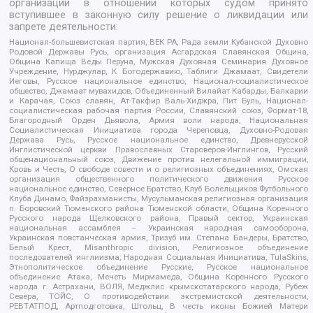
организаций в отношении которых судом принято
вступившее в законную силу решение о ликвидации или
запрете деятельности:
Национал-большевистская партия, ВЕК РА, Рада земли Кубанской Духовно
Родовой Державы Русь, организация Асгардская Славянская Община,
Община Капища Веды Перуна, Мужская Духовная Семинария Духовное
Учреждение, Нурджулар, К Богодержавию, Таблиги Джамаат, Свидетели
Иеговы, Русское национальное единство, Национал-социалистическое
общество, Джамаат мувахидов, Объединенный Вилайат Кабарды, Балкарии
и Карачая, Союз славян, Ат-Такфир Валь-Хиджра, Пит Буль, Национал-
социалистическая рабочая партия России, Славянский союз, Формат-18,
Благородный Орден Дьявола, Армия воли народа, Национальная
Социалистическая Инициатива города Череповца, Духовно-Родовая
Держава Русь, Русское национальное единство, Древнерусской
Инглистической церкви Православных Староверов-Инглингов, Русский
общенациональный союз, Движение против нелегальной иммиграции,
Кровь и Честь, О свободе совести и о религиозных объединениях, Омская
организация общественного политического движения Русское
национальное единство, Северное Братство, Клуб Болельщиков Футбольного
Клуба Динамо, Файзрахманисты, Мусульманская религиозная организация
п. Боровский Тюменского района Тюменской области, Община Коренного
Русского народа Щелковского района, Правый сектор, Украинская
национальная ассамблея – Украинская народная самооборона,
Украинская повстанческая армия, Тризуб им. Степана Бандеры, Братство,
Белый Крест, Misanthropic division, Религиозное объединение
последователей инглиизма, Народная Социальная Инициатива, TulaSkins,
Этнополитическое объединение Русские, Русское национальное
объединение Атака, Мечеть Мирмамеда, Община Коренного Русского
народа г. Астрахани, ВОЛЯ, Меджлис крымскотатарского народа, Рубеж
Севера, ТОЙС, О противодействии экстремистской деятельности,
РЕВТАТПОД, Артподготовка, Штольц, В честь иконы Божией Матери