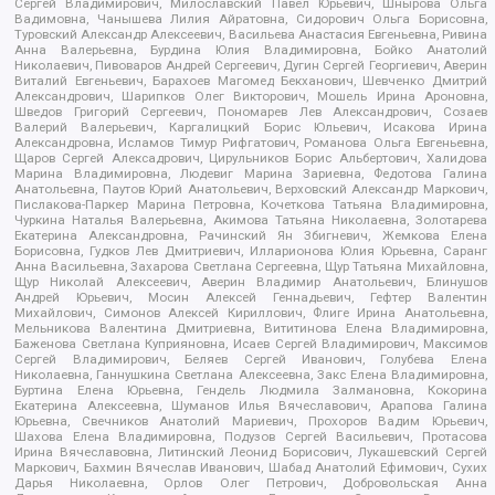
Сергей Владимирович, Милославский Павел Юрьевич, Шнырова Ольга
Вадимовна, Чанышева Лилия Айратовна, Сидорович Ольга Борисовна,
Туровский Александр Алексеевич, Васильева Анастасия Евгеньевна, Ривина
Анна Валерьевна, Бурдина Юлия Владимировна, Бойко Анатолий
Николаевич, Пивоваров Андрей Сергеевич, Дугин Сергей Георгиевич, Аверин
Виталий Евгеньевич, Барахоев Магомед Бекханович, Шевченко Дмитрий
Александрович, Шарипков Олег Викторович, Мошель Ирина Ароновна,
Шведов Григорий Сергеевич, Пономарев Лев Александрович, Созаев
Валерий Валерьевич, Каргалицкий Борис Юльевич, Исакова Ирина
Александровна, Исламов Тимур Рифгатович, Романова Ольга Евгеньевна,
Щаров Сергей Алексадрович, Цирульников Борис Альбертович, Халидова
Марина Владимировна, Людевиг Марина Зариевна, Федотова Галина
Анатольевна, Паутов Юрий Анатольевич, Верховский Александр Маркович,
Пислакова-Паркер Марина Петровна, Кочеткова Татьяна Владимировна,
Чуркина Наталья Валерьевна, Акимова Татьяна Николаевна, Золотарева
Екатерина Александровна, Рачинский Ян Збигневич, Жемкова Елена
Борисовна, Гудков Лев Дмитриевич, Илларионова Юлия Юрьевна, Саранг
Анна Васильевна, Захарова Светлана Сергеевна, Щур Татьяна Михайловна,
Щур Николай Алексеевич, Аверин Владимир Анатольевич, Блинушов
Андрей Юрьевич, Мосин Алексей Геннадьевич, Гефтер Валентин
Михайлович, Симонов Алексей Кириллович, Флиге Ирина Анатольевна,
Мельникова Валентина Дмитриевна, Вититинова Елена Владимировна,
Баженова Светлана Куприяновна, Исаев Сергей Владимирович, Максимов
Сергей Владимирович, Беляев Сергей Иванович, Голубева Елена
Николаевна, Ганнушкина Светлана Алексеевна, Закс Елена Владимировна,
Буртина Елена Юрьевна, Гендель Людмила Залмановна, Кокорина
Екатерина Алексеевна, Шуманов Илья Вячеславович, Арапова Галина
Юрьевна, Свечников Анатолий Мариевич, Прохоров Вадим Юрьевич,
Шахова Елена Владимировна, Подузов Сергей Васильевич, Протасова
Ирина Вячеславовна, Литинский Леонид Борисович, Лукашевский Сергей
Маркович, Бахмин Вячеслав Иванович, Шабад Анатолий Ефимович, Сухих
Дарья Николаевна, Орлов Олег Петрович, Добровольская Анна