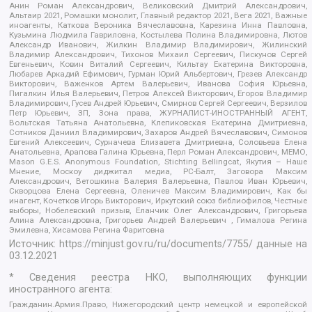
Анин Роман Александрович, Великовский Дмитрий Александрович,
Альтаир 2021, Ромашки монолит, Главный редактор 2021, Вега 2021, Важные
иноагенты, Каткова Вероника Вячеславовна, Карезина Инна Павловна,
Кузьмина Людмила Гавриловна, Костылева Полина Владимировна, Лютов
Александр Иванович, Жилкин Владимир Владимирович, Жилинский
Владимир Александрович, Тихонов Михаил Сергеевич, Пискунов Сергей
Евгеньевич, Ковин Виталий Сергеевич, Кильтау Екатерина Викторовна,
Любарев Аркадий Ефимович, Гурман Юрий Альбертович, Грезев Александр
Викторович, Важенков Артем Валерьевич, Иванова София Юрьевна,
Пигалкин Илья Валерьевич, Петров Алексей Викторович, Егоров Владимир
Владимирович, Гусев Андрей Юрьевич, Смирнов Сергей Сергеевич, Верзилов
Петр Юрьевич, ЗП, Зона права, ЖУРНАЛИСТ-ИНОСТРАННЫЙ АГЕНТ,
Вольтская Татьяна Анатольевна, Клепиковская Екатерина Дмитриевна,
Сотников Даниил Владимирович, Захаров Андрей Вячеславович, Симонов
Евгений Алексеевич, Сурначева Елизавета Дмитриевна, Соловьева Елена
Анатольевна, Арапова Галина Юрьевна, Перл Роман Александрович, МЕМО,
Mason G.E.S. Anonymous Foundation, Stichting Bellingcat, Якутия – Наше
Мнение, Москоу диджитал медиа, РС-Балт, Заговора Максим
Александрович, Ветошкина Валерия Валерьевна, Павлов Иван Юрьевич,
Скворцова Елена Сергеевна, Оленичев Максим Владимирович, Как бы
инагент, Кочетков Игорь Викторович, Иркутский союз библиофилов, Честные
выборы, Нобелевский призыв, Еланчик Олег Александрович, Григорьева
Алина Александровна, Григорьев Андрей Валерьевич , Гималова Регина
Эмилевна, Хисамова Регина Фаритовна
Источник:
https://minjust.gov.ru/ru/documents/7755/
данные на
03.12.2021
* Сведения реестра НКО, выполняющих функции
иностранного агента:
Гражданин.Армия.Право, Нижегородский центр немецкой и европейской