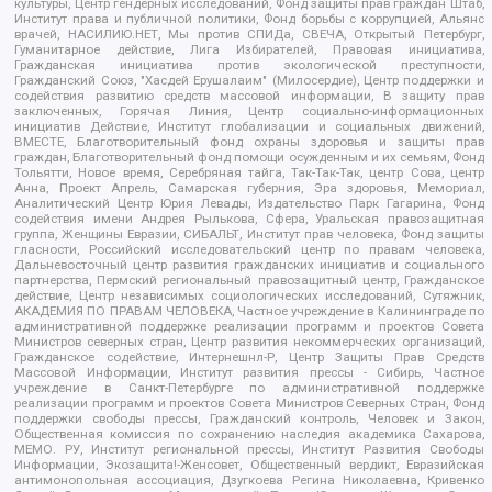
культуры, Центр гендерных исследований, Фонд защиты прав граждан Штаб,
Институт права и публичной политики, Фонд борьбы с коррупцией, Альянс
врачей, НАСИЛИЮ.НЕТ, Мы против СПИДа, СВЕЧА, Открытый Петербург,
Гуманитарное действие, Лига Избирателей, Правовая инициатива,
Гражданская инициатива против экологической преступности,
Гражданский Союз, "Хасдей Ерушалаим" (Милосердие), Центр поддержки и
содействия развитию средств массовой информации, В защиту прав
заключенных, Горячая Линия, Центр социально-информационных
инициатив Действие, Институт глобализации и социальных движений,
ВМЕСТЕ, Благотворительный фонд охраны здоровья и защиты прав
граждан, Благотворительный фонд помощи осужденным и их семьям, Фонд
Тольятти, Новое время, Серебряная тайга, Так-Так-Так, центр Сова, центр
Анна, Проект Апрель, Самарская губерния, Эра здоровья, Мемориал,
Аналитический Центр Юрия Левады, Издательство Парк Гагарина, Фонд
содействия имени Андрея Рылькова, Сфера, Уральская правозащитная
группа, Женщины Евразии, СИБАЛЬТ, Институт прав человека, Фонд защиты
гласности, Российский исследовательский центр по правам человека,
Дальневосточный центр развития гражданских инициатив и социального
партнерства, Пермский региональный правозащитный центр, Гражданское
действие, Центр независимых социологических исследований, Сутяжник,
АКАДЕМИЯ ПО ПРАВАМ ЧЕЛОВЕКА, Частное учреждение в Калининграде по
административной поддержке реализации программ и проектов Совета
Министров северных стран, Центр развития некоммерческих организаций,
Гражданское содействие, Интернешнл-Р, Центр Защиты Прав Средств
Массовой Информации, Институт развития прессы - Сибирь, Частное
учреждение в Санкт-Петербурге по административной поддержке
реализации программ и проектов Совета Министров Северных Стран, Фонд
поддержки свободы прессы, Гражданский контроль, Человек и Закон,
Общественная комиссия по сохранению наследия академика Сахарова,
МЕМО. РУ, Институт региональной прессы, Институт Развития Свободы
Информации, Экозащита!-Женсовет, Общественный вердикт, Евразийская
антимонопольная ассоциация, Дзугкоева Регина Николаевна, Кривенко