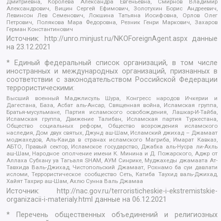
Дмитриевна, Королева Александра Евгеньевна, Смирнов Владимир
Александрович, Вицин Сергей Ефимович, Золотухин Борис Андреевич,
Левинсон Лев Семенович, Локшина Татьяна Иосифовна, Орлов Олег
Петрович, Полякова Мара Федоровна, Резник Генри Маркович, Захаров
Герман Константинович
Источник:
http://unro.minjust.ru/NKOForeignAgent.aspx
данные
на
23.12.2021
* Единый федеральный список организаций, в том числе
иностранных и международных организаций, признанных в
соответствии с законодательством Российской Федерации
террористическими:
Высший военный Маджлисуль Шура, Конгресс народов Ичкерии и
Дагестана, База, Асбат аль-Ансар, Священная война, Исламская группа,
Братья-мусульмане, Партия исламского освобождения, Лашкар-И-Тайба,
Исламская группа, Движение Талибан, Исламская партия Туркестана,
Общество социальных реформ, Общество возрождения исламского
наследия, Дом двух святых, Джунд аш-Шам, Исламский джихад – Джамаат
моджахедов, Аль-Каида в странах исламского Магриба, Имарат Кавказ,
АБТО, Правый сектор, Исламское государство, Джабха аль-Нусра ли-Ахль
аш-Шам, Народное ополчение имени К. Минина и Д. Пожарского, Аджр от
Аллаха Субхану уа Тагьаля SHAM, АУМ Синрике, Муджахеды джамаата Ат-
Тавхида Валь-Джихад, Чистопольский Джамаат, Рохнамо ба суи давлати
исломи, Террористическое сообщество Сеть, Катиба Таухид валь-Джихад,
Хайят Тахрир аш-Шам, Ахлю Сунна Валь Джамаа
Источник:
http://nac.gov.ru/terroristicheskie-i-ekstremistskie-
organizacii-i-materialy.html
данные на
06.12.2021
* Перечень общественных объединений и религиозных