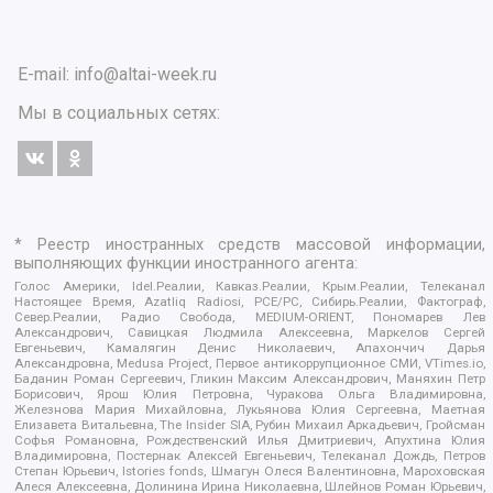
E-mail:
info@altai-week.ru
Мы в социальных сетях:
* Реестр иностранных средств массовой информации,
выполняющих функции иностранного агента:
Голос Америки, Idel.Реалии, Кавказ.Реалии, Крым.Реалии, Телеканал
Настоящее Время, Azatliq Radiosi, PCE/PC, Сибирь.Реалии, Фактограф,
Север.Реалии, Радио Свобода, MEDIUM-ORIENT, Пономарев Лев
Александрович, Савицкая Людмила Алексеевна, Маркелов Сергей
Евгеньевич, Камалягин Денис Николаевич, Апахончич Дарья
Александровна, Medusa Project, Первое антикоррупционное СМИ, VTimes.io,
Баданин Роман Сергеевич, Гликин Максим Александрович, Маняхин Петр
Борисович, Ярош Юлия Петровна, Чуракова Ольга Владимировна,
Железнова Мария Михайловна, Лукьянова Юлия Сергеевна, Маетная
Елизавета Витальевна, The Insider SIA, Рубин Михаил Аркадьевич, Гройсман
Софья Романовна, Рождественский Илья Дмитриевич, Апухтина Юлия
Владимировна, Постернак Алексей Евгеньевич, Телеканал Дождь, Петров
Степан Юрьевич, Istories fonds, Шмагун Олеся Валентиновна, Мароховская
Алеся Алексеевна, Долинина Ирина Николаевна, Шлейнов Роман Юрьевич,