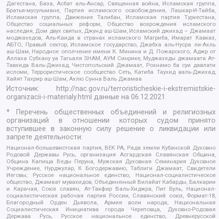
Дагестана, База, Асбат аль-Ансар, Священная война, Исламская группа,
Братья-мусульмане, Партия исламского освобождения, Лашкар-И-Тайба,
Исламская группа, Движение Талибан, Исламская партия Туркестана,
Общество социальных реформ, Общество возрождения исламского
наследия, Дом двух святых, Джунд аш-Шам, Исламский джихад – Джамаат
моджахедов, Аль-Каида в странах исламского Магриба, Имарат Кавказ,
АБТО, Правый сектор, Исламское государство, Джабха аль-Нусра ли-Ахль
аш-Шам, Народное ополчение имени К. Минина и Д. Пожарского, Аджр от
Аллаха Субхану уа Тагьаля SHAM, АУМ Синрике, Муджахеды джамаата Ат-
Тавхида Валь-Джихад, Чистопольский Джамаат, Рохнамо ба суи давлати
исломи, Террористическое сообщество Сеть, Катиба Таухид валь-Джихад,
Хайят Тахрир аш-Шам, Ахлю Сунна Валь Джамаа
Источник:
http://nac.gov.ru/terroristicheskie-i-ekstremistskie-
organizacii-i-materialy.html
данные на
06.12.2021
* Перечень общественных объединений и религиозных
организаций в отношении которых судом принято
вступившее в законную силу решение о ликвидации или
запрете деятельности:
Национал-большевистская партия, ВЕК РА, Рада земли Кубанской Духовно
Родовой Державы Русь, организация Асгардская Славянская Община,
Община Капища Веды Перуна, Мужская Духовная Семинария Духовное
Учреждение, Нурджулар, К Богодержавию, Таблиги Джамаат, Свидетели
Иеговы, Русское национальное единство, Национал-социалистическое
общество, Джамаат мувахидов, Объединенный Вилайат Кабарды, Балкарии
и Карачая, Союз славян, Ат-Такфир Валь-Хиджра, Пит Буль, Национал-
социалистическая рабочая партия России, Славянский союз, Формат-18,
Благородный Орден Дьявола, Армия воли народа, Национальная
Социалистическая Инициатива города Череповца, Духовно-Родовая
Держава Русь, Русское национальное единство, Древнерусской