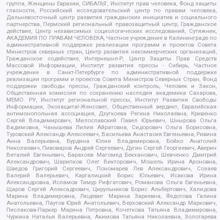
группа, Женщины Евразии, СИБАЛЬТ, Институт прав человека, Фонд защиты
гласности, Российский исследовательский центр по правам человека,
Дальневосточный центр развития гражданских инициатив и социального
партнерства, Пермский региональный правозащитный центр, Гражданское
действие, Центр независимых социологических исследований, Сутяжник,
АКАДЕМИЯ ПО ПРАВАМ ЧЕЛОВЕКА, Частное учреждение в Калининграде по
административной поддержке реализации программ и проектов Совета
Министров северных стран, Центр развития некоммерческих организаций,
Гражданское содействие, Интернешнл-Р, Центр Защиты Прав Средств
Массовой Информации, Институт развития прессы - Сибирь, Частное
учреждение в Санкт-Петербурге по административной поддержке
реализации программ и проектов Совета Министров Северных Стран, Фонд
поддержки свободы прессы, Гражданский контроль, Человек и Закон,
Общественная комиссия по сохранению наследия академика Сахарова,
МЕМО. РУ, Институт региональной прессы, Институт Развития Свободы
Информации, Экозащита!-Женсовет, Общественный вердикт, Евразийская
антимонопольная ассоциация, Дзугкоева Регина Николаевна, Кривенко
Сергей Владимирович, Милославский Павел Юрьевич, Шнырова Ольга
Вадимовна, Чанышева Лилия Айратовна, Сидорович Ольга Борисовна,
Туровский Александр Алексеевич, Васильева Анастасия Евгеньевна, Ривина
Анна Валерьевна, Бурдина Юлия Владимировна, Бойко Анатолий
Николаевич, Пивоваров Андрей Сергеевич, Дугин Сергей Георгиевич, Аверин
Виталий Евгеньевич, Барахоев Магомед Бекханович, Шевченко Дмитрий
Александрович, Шарипков Олег Викторович, Мошель Ирина Ароновна,
Шведов Григорий Сергеевич, Пономарев Лев Александрович, Созаев
Валерий Валерьевич, Каргалицкий Борис Юльевич, Исакова Ирина
Александровна, Исламов Тимур Рифгатович, Романова Ольга Евгеньевна,
Щаров Сергей Алексадрович, Цирульников Борис Альбертович, Халидова
Марина Владимировна, Людевиг Марина Зариевна, Федотова Галина
Анатольевна, Паутов Юрий Анатольевич, Верховский Александр Маркович,
Пислакова-Паркер Марина Петровна, Кочеткова Татьяна Владимировна,
Чуркина Наталья Валерьевна, Акимова Татьяна Николаевна, Золотарева