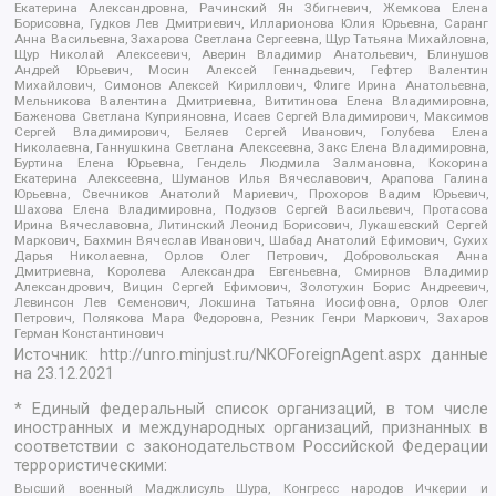
Екатерина Александровна, Рачинский Ян Збигневич, Жемкова Елена
Борисовна, Гудков Лев Дмитриевич, Илларионова Юлия Юрьевна, Саранг
Анна Васильевна, Захарова Светлана Сергеевна, Щур Татьяна Михайловна,
Щур Николай Алексеевич, Аверин Владимир Анатольевич, Блинушов
Андрей Юрьевич, Мосин Алексей Геннадьевич, Гефтер Валентин
Михайлович, Симонов Алексей Кириллович, Флиге Ирина Анатольевна,
Мельникова Валентина Дмитриевна, Вититинова Елена Владимировна,
Баженова Светлана Куприяновна, Исаев Сергей Владимирович, Максимов
Сергей Владимирович, Беляев Сергей Иванович, Голубева Елена
Николаевна, Ганнушкина Светлана Алексеевна, Закс Елена Владимировна,
Буртина Елена Юрьевна, Гендель Людмила Залмановна, Кокорина
Екатерина Алексеевна, Шуманов Илья Вячеславович, Арапова Галина
Юрьевна, Свечников Анатолий Мариевич, Прохоров Вадим Юрьевич,
Шахова Елена Владимировна, Подузов Сергей Васильевич, Протасова
Ирина Вячеславовна, Литинский Леонид Борисович, Лукашевский Сергей
Маркович, Бахмин Вячеслав Иванович, Шабад Анатолий Ефимович, Сухих
Дарья Николаевна, Орлов Олег Петрович, Добровольская Анна
Дмитриевна, Королева Александра Евгеньевна, Смирнов Владимир
Александрович, Вицин Сергей Ефимович, Золотухин Борис Андреевич,
Левинсон Лев Семенович, Локшина Татьяна Иосифовна, Орлов Олег
Петрович, Полякова Мара Федоровна, Резник Генри Маркович, Захаров
Герман Константинович
Источник:
http://unro.minjust.ru/NKOForeignAgent.aspx
данные
на
23.12.2021
* Единый федеральный список организаций, в том числе
иностранных и международных организаций, признанных в
соответствии с законодательством Российской Федерации
террористическими:
Высший военный Маджлисуль Шура, Конгресс народов Ичкерии и