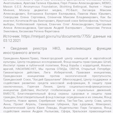
Анатольевна, Арапова Галина Юрьевна, Перл Роман Александрович, МЕМО,
Mason G.E.S. Anonymous Foundation, Stichting Bellingcat, Якутия – Наше
Мнение, Москоу диджитал медиа, РС-Балт, Заговора Максим
Александрович, Ветошкина Валерия Валерьевна, Павлов Иван Юрьевич,
Скворцова Елена Сергеевна, Оленичев Максим Владимирович, Как бы
инагент, Кочетков Игорь Викторович, Иркутский союз библиофилов, Честные
выборы, Нобелевский призыв, Еланчик Олег Александрович, Григорьева
Алина Александровна, Григорьев Андрей Валерьевич , Гималова Регина
Эмилевна, Хисамова Регина Фаритовна
Источник:
https://minjust.gov.ru/ru/documents/7755/
данные на
03.12.2021
* Сведения реестра НКО, выполняющих функции
иностранного агента:
Гражданин.Армия.Право, Нижегородский центр немецкой и европейской
культуры, Центр гендерных исследований, Фонд защиты прав граждан Штаб,
Институт права и публичной политики, Фонд борьбы с коррупцией, Альянс
врачей, НАСИЛИЮ.НЕТ, Мы против СПИДа, СВЕЧА, Открытый Петербург,
Гуманитарное действие, Лига Избирателей, Правовая инициатива,
Гражданская инициатива против экологической преступности,
Гражданский Союз, "Хасдей Ерушалаим" (Милосердие), Центр поддержки и
содействия развитию средств массовой информации, В защиту прав
заключенных, Горячая Линия, Центр социально-информационных
инициатив Действие, Институт глобализации и социальных движений,
ВМЕСТЕ, Благотворительный фонд охраны здоровья и защиты прав
граждан, Благотворительный фонд помощи осужденным и их семьям, Фонд
Тольятти, Новое время, Серебряная тайга, Так-Так-Так, центр Сова, центр
Анна, Проект Апрель, Самарская губерния, Эра здоровья, Мемориал,
Аналитический Центр Юрия Левады, Издательство Парк Гагарина, Фонд
содействия имени Андрея Рылькова, Сфера, Уральская правозащитная