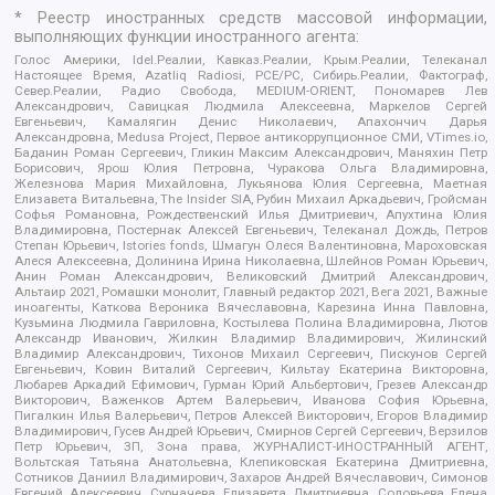
* Реестр иностранных средств массовой информации,
выполняющих функции иностранного агента:
Голос Америки, Idel.Реалии, Кавказ.Реалии, Крым.Реалии, Телеканал
Настоящее Время, Azatliq Radiosi, PCE/PC, Сибирь.Реалии, Фактограф,
Север.Реалии, Радио Свобода, MEDIUM-ORIENT, Пономарев Лев
Александрович, Савицкая Людмила Алексеевна, Маркелов Сергей
Евгеньевич, Камалягин Денис Николаевич, Апахончич Дарья
Александровна, Medusa Project, Первое антикоррупционное СМИ, VTimes.io,
Баданин Роман Сергеевич, Гликин Максим Александрович, Маняхин Петр
Борисович, Ярош Юлия Петровна, Чуракова Ольга Владимировна,
Железнова Мария Михайловна, Лукьянова Юлия Сергеевна, Маетная
Елизавета Витальевна, The Insider SIA, Рубин Михаил Аркадьевич, Гройсман
Софья Романовна, Рождественский Илья Дмитриевич, Апухтина Юлия
Владимировна, Постернак Алексей Евгеньевич, Телеканал Дождь, Петров
Степан Юрьевич, Istories fonds, Шмагун Олеся Валентиновна, Мароховская
Алеся Алексеевна, Долинина Ирина Николаевна, Шлейнов Роман Юрьевич,
Анин Роман Александрович, Великовский Дмитрий Александрович,
Альтаир 2021, Ромашки монолит, Главный редактор 2021, Вега 2021, Важные
иноагенты, Каткова Вероника Вячеславовна, Карезина Инна Павловна,
Кузьмина Людмила Гавриловна, Костылева Полина Владимировна, Лютов
Александр Иванович, Жилкин Владимир Владимирович, Жилинский
Владимир Александрович, Тихонов Михаил Сергеевич, Пискунов Сергей
Евгеньевич, Ковин Виталий Сергеевич, Кильтау Екатерина Викторовна,
Любарев Аркадий Ефимович, Гурман Юрий Альбертович, Грезев Александр
Викторович, Важенков Артем Валерьевич, Иванова София Юрьевна,
Пигалкин Илья Валерьевич, Петров Алексей Викторович, Егоров Владимир
Владимирович, Гусев Андрей Юрьевич, Смирнов Сергей Сергеевич, Верзилов
Петр Юрьевич, ЗП, Зона права, ЖУРНАЛИСТ-ИНОСТРАННЫЙ АГЕНТ,
Вольтская Татьяна Анатольевна, Клепиковская Екатерина Дмитриевна,
Сотников Даниил Владимирович, Захаров Андрей Вячеславович, Симонов
Евгений Алексеевич, Сурначева Елизавета Дмитриевна, Соловьева Елена