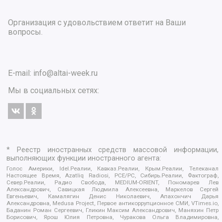
Организация с удовольствием ответит на Ваши
вопросы.
E-mail:
info@altai-week.ru
Мы в социальных сетях:
* Реестр иностранных средств массовой информации,
выполняющих функции иностранного агента:
Голос Америки, Idel.Реалии, Кавказ.Реалии, Крым.Реалии, Телеканал
Настоящее Время, Azatliq Radiosi, PCE/PC, Сибирь.Реалии, Фактограф,
Север.Реалии, Радио Свобода, MEDIUM-ORIENT, Пономарев Лев
Александрович, Савицкая Людмила Алексеевна, Маркелов Сергей
Евгеньевич, Камалягин Денис Николаевич, Апахончич Дарья
Александровна, Medusa Project, Первое антикоррупционное СМИ, VTimes.io,
Баданин Роман Сергеевич, Гликин Максим Александрович, Маняхин Петр
Борисович, Ярош Юлия Петровна, Чуракова Ольга Владимировна,