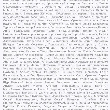
поддержки свободы прессы, Гражданский контроль, Человек и Закон,
Общественная комиссия по сохранению наследия академика Сахарова,
МЕМО. РУ, Институт региональной прессы, Институт Развития Свободы
Информации, Экозащита!-Женсовет, Общественный вердикт, Евразийская
антимонопольная ассоциация, Дзугкоева Регина Николаевна, Кривенко
Сергей Владимирович, Милославский Павел Юрьевич, Шнырова Ольга
Вадимовна, Чанышева Лилия Айратовна, Сидорович Ольга Борисовна,
Туровский Александр Алексеевич, Васильева Анастасия Евгеньевна, Ривина
Анна Валерьевна, Бурдина Юлия Владимировна, Бойко Анатолий
Николаевич, Пивоваров Андрей Сергеевич, Дугин Сергей Георгиевич, Аверин
Виталий Евгеньевич, Барахоев Магомед Бекханович, Шевченко Дмитрий
Александрович, Шарипков Олег Викторович, Мошель Ирина Ароновна,
Шведов Григорий Сергеевич, Пономарев Лев Александрович, Созаев
Валерий Валерьевич, Каргалицкий Борис Юльевич, Исакова Ирина
Александровна, Исламов Тимур Рифгатович, Романова Ольга Евгеньевна,
Щаров Сергей Алексадрович, Цирульников Борис Альбертович, Халидова
Марина Владимировна, Людевиг Марина Зариевна, Федотова Галина
Анатольевна, Паутов Юрий Анатольевич, Верховский Александр Маркович,
Пислакова-Паркер Марина Петровна, Кочеткова Татьяна Владимировна,
Чуркина Наталья Валерьевна, Акимова Татьяна Николаевна, Золотарева
Екатерина Александровна, Рачинский Ян Збигневич, Жемкова Елена
Борисовна, Гудков Лев Дмитриевич, Илларионова Юлия Юрьевна, Саранг
Анна Васильевна, Захарова Светлана Сергеевна, Щур Татьяна Михайловна,
Щур Николай Алексеевич, Аверин Владимир Анатольевич, Блинушов
Андрей Юрьевич, Мосин Алексей Геннадьевич, Гефтер Валентин
Михайлович, Симонов Алексей Кириллович, Флиге Ирина Анатольевна,
Мельникова Валентина Дмитриевна, Вититинова Елена Владимировна,
Баженова Светлана Куприяновна, Исаев Сергей Владимирович, Максимов
Сергей Владимирович, Беляев Сергей Иванович, Голубева Елена
Николаевна, Ганнушкина Светлана Алексеевна, Закс Елена Владимировна,
Буртина Елена Юрьевна, Гендель Людмила Залмановна, Кокорина
Екатерина Алексеевна, Шуманов Илья Вячеславович, Арапова Галина