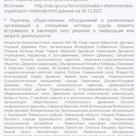
Источник:
http://nac.gov.ru/terroristicheskie-i-ekstremistskie-
organizacii-i-materialy.html
данные на
06.12.2021
* Перечень общественных объединений и религиозных
организаций в отношении которых судом принято
вступившее в законную силу решение о ликвидации или
запрете деятельности:
Национал-большевистская партия, ВЕК РА, Рада земли Кубанской Духовно
Родовой Державы Русь, организация Асгардская Славянская Община,
Община Капища Веды Перуна, Мужская Духовная Семинария Духовное
Учреждение, Нурджулар, К Богодержавию, Таблиги Джамаат, Свидетели
Иеговы, Русское национальное единство, Национал-социалистическое
общество, Джамаат мувахидов, Объединенный Вилайат Кабарды, Балкарии
и Карачая, Союз славян, Ат-Такфир Валь-Хиджра, Пит Буль, Национал-
социалистическая рабочая партия России, Славянский союз, Формат-18,
Благородный Орден Дьявола, Армия воли народа, Национальная
Социалистическая Инициатива города Череповца, Духовно-Родовая
Держава Русь, Русское национальное единство, Древнерусской
Инглистической церкви Православных Староверов-Инглингов, Русский
общенациональный союз, Движение против нелегальной иммиграции,
Кровь и Честь, О свободе совести и о религиозных объединениях, Омская
организация общественного политического движения Русское
национальное единство, Северное Братство, Клуб Болельщиков Футбольного
Клуба Динамо, Файзрахманисты, Мусульманская религиозная организация
п. Боровский Тюменского района Тюменской области, Община Коренного
Русского народа Щелковского района, Правый сектор, Украинская
национальная ассамблея – Украинская народная самооборона,
Украинская повстанческая армия, Тризуб им. Степана Бандеры, Братство,
Белый Крест, Misanthropic division, Религиозное объединение
последователей инглиизма, Народная Социальная Инициатива, TulaSkins,