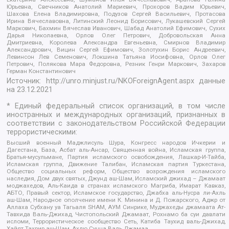
Юрьевна, Свечников Анатолий Мариевич, Прохоров Вадим Юрьевич,
Шахова Елена Владимировна, Подузов Сергей Васильевич, Протасова
Ирина Вячеславовна, Литинский Леонид Борисович, Лукашевский Сергей
Маркович, Бахмин Вячеслав Иванович, Шабад Анатолий Ефимович, Сухих
Дарья Николаевна, Орлов Олег Петрович, Добровольская Анна
Дмитриевна, Королева Александра Евгеньевна, Смирнов Владимир
Александрович, Вицин Сергей Ефимович, Золотухин Борис Андреевич,
Левинсон Лев Семенович, Локшина Татьяна Иосифовна, Орлов Олег
Петрович, Полякова Мара Федоровна, Резник Генри Маркович, Захаров
Герман Константинович
Источник:
http://unro.minjust.ru/NKOForeignAgent.aspx
данные
на
23.12.2021
* Единый федеральный список организаций, в том числе
иностранных и международных организаций, признанных в
соответствии с законодательством Российской Федерации
террористическими:
Высший военный Маджлисуль Шура, Конгресс народов Ичкерии и
Дагестана, База, Асбат аль-Ансар, Священная война, Исламская группа,
Братья-мусульмане, Партия исламского освобождения, Лашкар-И-Тайба,
Исламская группа, Движение Талибан, Исламская партия Туркестана,
Общество социальных реформ, Общество возрождения исламского
наследия, Дом двух святых, Джунд аш-Шам, Исламский джихад – Джамаат
моджахедов, Аль-Каида в странах исламского Магриба, Имарат Кавказ,
АБТО, Правый сектор, Исламское государство, Джабха аль-Нусра ли-Ахль
аш-Шам, Народное ополчение имени К. Минина и Д. Пожарского, Аджр от
Аллаха Субхану уа Тагьаля SHAM, АУМ Синрике, Муджахеды джамаата Ат-
Тавхида Валь-Джихад, Чистопольский Джамаат, Рохнамо ба суи давлати
исломи, Террористическое сообщество Сеть, Катиба Таухид валь-Джихад,
Хайят Тахрир аш-Шам, Ахлю Сунна Валь Джамаа