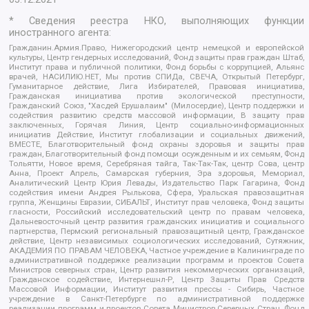
* Сведения реестра НКО, выполняющих функции
иностранного агента:
Гражданин.Армия.Право, Нижегородский центр немецкой и европейской
культуры, Центр гендерных исследований, Фонд защиты прав граждан Штаб,
Институт права и публичной политики, Фонд борьбы с коррупцией, Альянс
врачей, НАСИЛИЮ.НЕТ, Мы против СПИДа, СВЕЧА, Открытый Петербург,
Гуманитарное действие, Лига Избирателей, Правовая инициатива,
Гражданская инициатива против экологической преступности,
Гражданский Союз, "Хасдей Ерушалаим" (Милосердие), Центр поддержки и
содействия развитию средств массовой информации, В защиту прав
заключенных, Горячая Линия, Центр социально-информационных
инициатив Действие, Институт глобализации и социальных движений,
ВМЕСТЕ, Благотворительный фонд охраны здоровья и защиты прав
граждан, Благотворительный фонд помощи осужденным и их семьям, Фонд
Тольятти, Новое время, Серебряная тайга, Так-Так-Так, центр Сова, центр
Анна, Проект Апрель, Самарская губерния, Эра здоровья, Мемориал,
Аналитический Центр Юрия Левады, Издательство Парк Гагарина, Фонд
содействия имени Андрея Рылькова, Сфера, Уральская правозащитная
группа, Женщины Евразии, СИБАЛЬТ, Институт прав человека, Фонд защиты
гласности, Российский исследовательский центр по правам человека,
Дальневосточный центр развития гражданских инициатив и социального
партнерства, Пермский региональный правозащитный центр, Гражданское
действие, Центр независимых социологических исследований, Сутяжник,
АКАДЕМИЯ ПО ПРАВАМ ЧЕЛОВЕКА, Частное учреждение в Калининграде по
административной поддержке реализации программ и проектов Совета
Министров северных стран, Центр развития некоммерческих организаций,
Гражданское содействие, Интернешнл-Р, Центр Защиты Прав Средств
Массовой Информации, Институт развития прессы - Сибирь, Частное
учреждение в Санкт-Петербурге по административной поддержке
реализации программ и проектов Совета Министров Северных Стран, Фонд