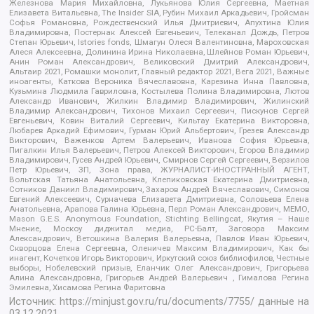
Железнова Мария Михайловна, Лукьянова Юлия Сергеевна, Маетная
Елизавета Витальевна, The Insider SIA, Рубин Михаил Аркадьевич, Гройсман
Софья Романовна, Рождественский Илья Дмитриевич, Апухтина Юлия
Владимировна, Постернак Алексей Евгеньевич, Телеканал Дождь, Петров
Степан Юрьевич, Istories fonds, Шмагун Олеся Валентиновна, Мароховская
Алеся Алексеевна, Долинина Ирина Николаевна, Шлейнов Роман Юрьевич,
Анин Роман Александрович, Великовский Дмитрий Александрович,
Альтаир 2021, Ромашки монолит, Главный редактор 2021, Вега 2021, Важные
иноагенты, Каткова Вероника Вячеславовна, Карезина Инна Павловна,
Кузьмина Людмила Гавриловна, Костылева Полина Владимировна, Лютов
Александр Иванович, Жилкин Владимир Владимирович, Жилинский
Владимир Александрович, Тихонов Михаил Сергеевич, Пискунов Сергей
Евгеньевич, Ковин Виталий Сергеевич, Кильтау Екатерина Викторовна,
Любарев Аркадий Ефимович, Гурман Юрий Альбертович, Грезев Александр
Викторович, Важенков Артем Валерьевич, Иванова София Юрьевна,
Пигалкин Илья Валерьевич, Петров Алексей Викторович, Егоров Владимир
Владимирович, Гусев Андрей Юрьевич, Смирнов Сергей Сергеевич, Верзилов
Петр Юрьевич, ЗП, Зона права, ЖУРНАЛИСТ-ИНОСТРАННЫЙ АГЕНТ,
Вольтская Татьяна Анатольевна, Клепиковская Екатерина Дмитриевна,
Сотников Даниил Владимирович, Захаров Андрей Вячеславович, Симонов
Евгений Алексеевич, Сурначева Елизавета Дмитриевна, Соловьева Елена
Анатольевна, Арапова Галина Юрьевна, Перл Роман Александрович, МЕМО,
Mason G.E.S. Anonymous Foundation, Stichting Bellingcat, Якутия – Наше
Мнение, Москоу диджитал медиа, РС-Балт, Заговора Максим
Александрович, Ветошкина Валерия Валерьевна, Павлов Иван Юрьевич,
Скворцова Елена Сергеевна, Оленичев Максим Владимирович, Как бы
инагент, Кочетков Игорь Викторович, Иркутский союз библиофилов, Честные
выборы, Нобелевский призыв, Еланчик Олег Александрович, Григорьева
Алина Александровна, Григорьев Андрей Валерьевич , Гималова Регина
Эмилевна, Хисамова Регина Фаритовна
Источник:
https://minjust.gov.ru/ru/documents/7755/
данные на
03.12.2021