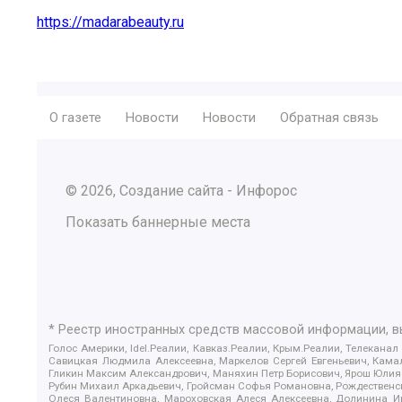
https://madarabeauty.ru
О газете
Новости
Новости
Обратная связь
© 2026, Создание сайта - Инфорос
Показать баннерные места
* Реестр иностранных средств массовой информации, 
Голос Америки, Idel.Реалии, Кавказ.Реалии, Крым.Реалии, Телеканал
Савицкая Людмила Алексеевна, Маркелов Сергей Евгеньевич, Камал
Гликин Максим Александрович, Маняхин Петр Борисович, Ярош Юлия П
Рубин Михаил Аркадьевич, Гройсман Софья Романовна, Рождественски
Олеся Валентиновна, Мароховская Алеся Алексеевна, Долинина И