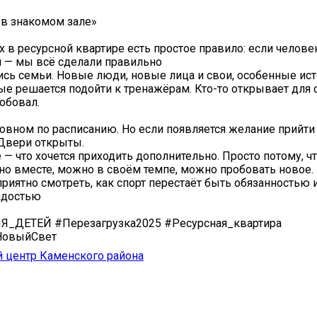
в знакомом зале»
х в ресурсной квартире есть простое правило: если челове
я — мы всё сделали правильно
ись семьи. Новые люди, новые лица и свои, особенные ист
ые решается подойти к тренажёрам. Кто-то открывает для с
обовал.
новном по расписанию. Но если появляется желание прийти
 Двери открыты.
 — что хочется приходить дополнительно. Просто потому, чт
о вместе, можно в своём темпе, можно пробовать новое.
риятно смотреть, как спорт перестаёт быть обязанностью и
достью ️
_ДЕТЕЙ #Перезагрузка2025 #Ресурсная_квартира
НовыйСвет
 центр Каменского района