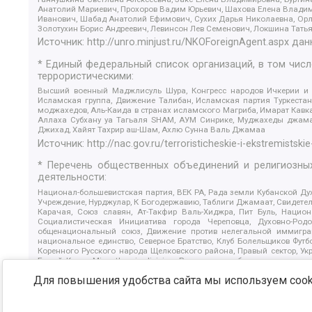
Анатолий Мариевич, Прохоров Вадим Юрьевич, Шахова Елена Владими
Иванович, Шабад Анатолий Ефимович, Сухих Дарья Николаевна, Орл
Золотухин Борис Андреевич, Левинсон Лев Семенович, Локшина Тать
Источник:
http://unro.minjust.ru/NKOForeignAgent.aspx
дан
* Единый федеральный список организаций, в том чис
террористическими:
Высший военный Маджлисуль Шура, Конгресс народов Ичкерии и Да
Исламская группа, Движение Талибан, Исламская партия Туркест
моджахедов, Аль-Каида в странах исламского Магриба, Имарат Кавка
Аллаха Субхану уа Тагьаля SHAM, АУМ Синрике, Муджахеды джамаа
Джихад, Хайят Тахрир аш-Шам, Ахлю Сунна Валь Джамаа
Источник:
http://nac.gov.ru/terroristicheskie-i-ekstremistskie
* Перечень общественных объединений и религиозных
деятельности:
Национал-большевистская партия, ВЕК РА, Рада земли Кубанской 
Учреждение, Нурджулар, К Богодержавию, Таблиги Джамаат, Свидете
Карачая, Союз славян, Ат-Такфир Валь-Хиджра, Пит Буль, Нацио
Социалистическая Инициатива города Череповца, Духовно-Родо
общенациональный союз, Движение против нелегальной иммиграц
национальное единство, Северное Братство, Клуб Болельщиков Фу
Коренного Русского народа Щелковского района, Правый сектор, Ук
Белый Крест, Misanthropic division, Религиозное объединение пос
Атака, Мечеть Мирмамеда, Община Коренного Русского народа г
Для повышения удобства сайта мы используем cooki
Артподготовка, Штольц, В честь иконы Божией Матери Державная, С
Крю, Союз Славянских Сил Руси, Алля-Аят, Благотворительный панси
Патриотический клуб-Новокузнецк/РПК, Сибирский державный союз, Ф