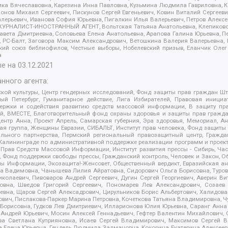
оника Вячеславовна, Карезина Инна Павловна, Кузьмина Людмила Гавриловна
ов Михаил Сергеевич, Пискунов Сергей Евгеньевич, Ковин Виталий Сергеевич
алерьевич, Иванова София Юрьевна, Пигалкин Илья Валерьевич, Петров Алексе
а, ЖУРНАЛИСТ-ИНОСТРАННЫЙ АГЕНТ, Вольтская Татьяна Анатольевна, Клепиков
авета Дмитриевна, Соловьева Елена Анатольевна, Арапова Галина Юрьевна, П
иа, РС-Балт, Заговора Максим Александрович, Ветошкина Валерия Валерьевна
ский союз библиофилов, Честные выборы, Нобелевский призыв, Еланчик Олег
а
е на
03.12.2021
нного агента:
ой культуры, Центр гендерных исследований, Фонд защиты прав граждан Шта
 Петербург, Гуманитарное действие, Лига Избирателей, Правовая инициат
держки и содействия развитию средств массовой информации, В защиту п
ий, ВМЕСТЕ, Благотворительный фонд охраны здоровья и защиты прав граж
, центр Анна, Проект Апрель, Самарская губерния, Эра здоровья, Мемориал,
я группа, Женщины Евразии, СИБАЛЬТ, Институт прав человека, Фонд защиты 
льного партнерства, Пермский региональный правозащитный центр, Граждан
лининграде по административной поддержке реализации программ и проекто
 Прав Средств Массовой Информации, Институт развития прессы - Сибирь, Ча
, Фонд поддержки свободы прессы, Гражданский контроль, Человек и Закон, 
оды Информации, Экозащита!-Женсовет, Общественный вердикт, Евразийская а
 Вадимовна, Чанышева Лилия Айратовна, Сидорович Ольга Борисовна, Туровс
олаевич, Пивоваров Андрей Сергеевич, Дугин Сергей Георгиевич, Аверин В
вна, Шведов Григорий Сергеевич, Пономарев Лев Александрович, Созаев
евна, Щаров Сергей Алексадрович, Цирульников Борис Альбертович, Халидо
ович, Пислакова-Паркер Марина Петровна, Кочеткова Татьяна Владимировна, Ч
Борисовна, Гудков Лев Дмитриевич, Илларионова Юлия Юрьевна, Саранг Анна
Андрей Юрьевич, Мосин Алексей Геннадьевич, Гефтер Валентин Михайлович,
а Светлана Куприяновна, Исаев Сергей Владимирович, Максимов Сергей Вл
а Елена Юрьевна, Гендель Людмила Залмановна, Кокорина Екатерина Алексее