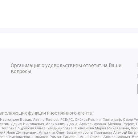
Организация с удовольствием ответит на Ваши
вопросы.
выполняющих функции иностранного агента:
 Настоящее Время, Azatliq Radiosi, PCE/PC, Сибирь.Реалии, Фактограф, Север
ягин Денис Николаевич, Апахончич Дарья Александровна, Medusa Project, П
етровна, Чуракова Ольга Владимировна, Железнова Мария Михайловна, Лукьян
й Илья Дмитриевич, Апухтина Юлия Владимировна, Постернак Алексей Евгеньев
рина Николаевна, Шлейнов Роман Юрьевич, Анин Роман Александрович, Вел