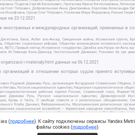
ровна, Подузов Сергей Васильевич, Протасова Ирина Вячеславовна, Литинск
ов Олег Петрович, Добровольская Анна Дмитриевна, Королева Александра Ев
яна Иосифовна, Орлов Олег Петрович, Полякова Мара Федоровна, Резник Генри
ные на
23.12.2021
ле иностранных и международных организаций, признанных в с
гестана, База, Асбат аль-Ансар, Священная война, Исламская группа, Бра
ана, Общество социальных реформ, Общество возрождения исламского насле
з, АБТО, Правый сектор, Исламское государство, Джабха аль-Нусра ли-Ахль а
та Ат-Тавхида Валь-Джихад, Чистопольский Джамаат, Рохнамо ба суи давлат
-organizacii-i-materialy.html
данные на
06.12.2021
 организаций в отношении которых судом принято вступивше
Духовно Родовой Державы Русь, организация Асгардская Славянская Община,
ли Иеговы, Русское национальное единство, Национал-социалистическое обще
нал-социалистическая рабочая партия России, Славянский союз, Формат-
вая Держава Русь, Русское национальное единство, Древнерусской Ингл
ии, Кровь и Честь, О свободе совести и о религиозных объединениях, Ом
тбольного Клуба Динамо, Файзрахманисты, Мусульманская религиозная орган
раинская национальная ассамблея – Украинская народная самооборона, Укра
ледователей инглиизма, Народная Социальная Инициатива, TulaSkins, Этноп
. Астрахани, ВОЛЯ, Меджлис крымскотатарского народа, Рубеж Севера, ТО
es (
подробнее
). К сайту подключены сервисы Yandex.Metrika
ектор 16, Независимость, Фирма, Молодежная правозащитная группа МПГ, Кур
онат Ак Умут, Русская республика Русь, Арестантское уголовное единство, Ба
файлы cookies (
подробнее
).
онд борьбы с коррупцией, Фонд защиты прав граждан, Штабы Навального, Сове