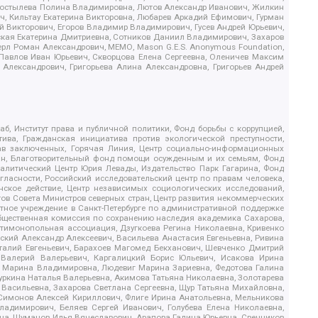
, Костылева Полина Владимировна, Лютов Александр Иванович, Жилкин
, Кильтау Екатерина Викторовна, Любарев Аркадий Ефимович, Гурман
й Викторович, Егоров Владимир Владимирович, Гусев Андрей Юрьевич,
ская Екатерина Дмитриевна, Сотников Даниил Владимирович, Захаров
ерл Роман Александрович, МЕМО, Mason G.E.S. Anonymous Foundation,
, Павлов Иван Юрьевич, Скворцова Елена Сергеевна, Оленичев Максим
 Александрович, Григорьева Алина Александровна, Григорьев Андрей
б, Институт права и публичной политики, Фонд борьбы с коррупцией,
ива, Гражданская инициатива против экологической преступности,
рав заключенных, Горячая Линия, Центр социально-информационных
дан, Благотворительный фонд помощи осужденным и их семьям, Фонд
 Аналитический Центр Юрия Левады, Издательство Парк Гагарина, Фонд
гласности, Российский исследовательский центр по правам человека,
ское действие, Центр независимых социологических исследований,
в Совета Министров северных стран, Центр развития некоммерческих
стное учреждение в Санкт-Петербурге по административной поддержке
Общественная комиссия по сохранению наследия академика Сахарова,
нтимонопольная ассоциация, Дзугкоева Регина Николаевна, Кривенко
кий Александр Алексеевич, Васильева Анастасия Евгеньевна, Ривина
италий Евгеньевич, Барахоев Магомед Бекханович, Шевченко Дмитрий
 Валерий Валерьевич, Каргалицкий Борис Юльевич, Исакова Ирина
ва Марина Владимировна, Людевиг Марина Зариевна, Федотова Галина
уркина Наталья Валерьевна, Акимова Татьяна Николаевна, Золотарева
 Васильевна, Захарова Светлана Сергеевна, Щур Татьяна Михайловна,
 Симонов Алексей Кириллович, Флиге Ирина Анатольевна, Мельникова
адимирович, Беляев Сергей Иванович, Голубева Елена Николаевна,
вна, Шуманов Илья Вячеславович, Арапова Галина Юрьевна, Свечников