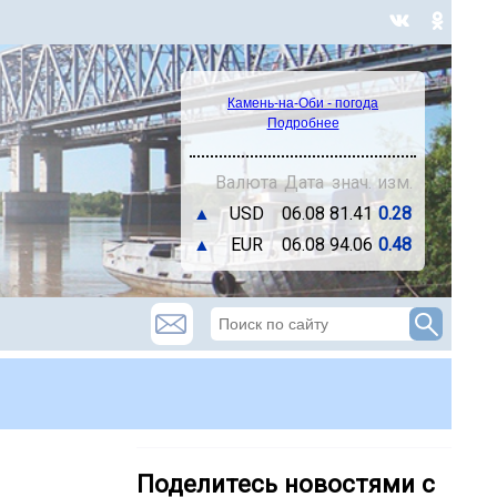
Камень-на-Оби - погода
Подробнее
Валюта
Дата
знач.
изм.
▲
USD
06.08
81.41
0.28
▲
EUR
06.08
94.06
0.48
Поделитесь новостями с