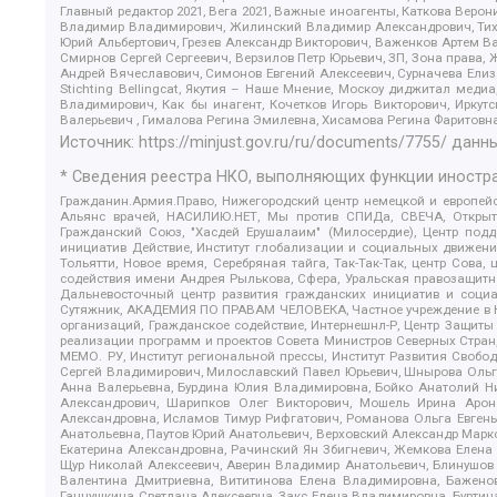
Главный редактор 2021, Вега 2021, Важные иноагенты, Каткова Вер
Владимир Владимирович, Жилинский Владимир Александрович, Тихон
Юрий Альбертович, Грезев Александр Викторович, Важенков Артем В
Смирнов Сергей Сергеевич, Верзилов Петр Юрьевич, ЗП, Зона прав
Андрей Вячеславович, Симонов Евгений Алексеевич, Сурначева Елиз
Stichting Bellingcat, Якутия – Наше Мнение, Москоу диджитал мед
Владимирович, Как бы инагент, Кочетков Игорь Викторович, Иркут
Валерьевич , Гималова Регина Эмилевна, Хисамова Регина Фаритовн
Источник:
https://minjust.gov.ru/ru/documents/7755/
данны
* Сведения реестра НКО, выполняющих функции иностра
Гражданин.Армия.Право, Нижегородский центр немецкой и европейск
Альянс врачей, НАСИЛИЮ.НЕТ, Мы против СПИДа, СВЕЧА, Открытый
Гражданский Союз, "Хасдей Ерушалаим" (Милосердие), Центр под
инициатив Действие, Институт глобализации и социальных движен
Тольятти, Новое время, Серебряная тайга, Так-Так-Так, центр Сова
содействия имени Андрея Рылькова, Сфера, Уральская правозащитна
Дальневосточный центр развития гражданских инициатив и социа
Сутяжник, АКАДЕМИЯ ПО ПРАВАМ ЧЕЛОВЕКА, Частное учреждение в Ка
организаций, Гражданское содействие, Интернешнл-Р, Центр Защиты
реализации программ и проектов Совета Министров Северных Стран
МЕМО. РУ, Институт региональной прессы, Институт Развития Своб
Сергей Владимирович, Милославский Павел Юрьевич, Шнырова Ольга
Анна Валерьевна, Бурдина Юлия Владимировна, Бойко Анатолий Ник
Александрович, Шарипков Олег Викторович, Мошель Ирина Ароно
Александровна, Исламов Тимур Рифгатович, Романова Ольга Евгень
Анатольевна, Паутов Юрий Анатольевич, Верховский Александр Марк
Екатерина Александровна, Рачинский Ян Збигневич, Жемкова Елена 
Щур Николай Алексеевич, Аверин Владимир Анатольевич, Блинушов 
Валентина Дмитриевна, Вититинова Елена Владимировна, Баженов
Ганнушкина Светлана Алексеевна, Закс Елена Владимировна, Буртин