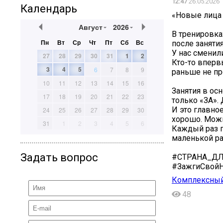
12:47
26.05.2026
Календарь
«Новые лица 
Август
2026
В тренировка
Пн
Вт
Ср
Чт
Пт
Сб
Вс
после заняти
У нас сменил
27
28
29
30
31
1
2
Кто-то вперв
3
4
5
6
7
8
9
раньше не пр
10
11
12
13
14
15
16
Занятия в ос
17
18
19
20
21
22
23
только «ЗА».
И это главное
24
25
26
27
28
29
30
хорошо. Можн
31
1
2
3
4
5
6
Каждый раз п
маленькой ра
Задать вопрос
#СТРАНА_ДЛЯ
#ЗажгиСвой
Комплексный
48