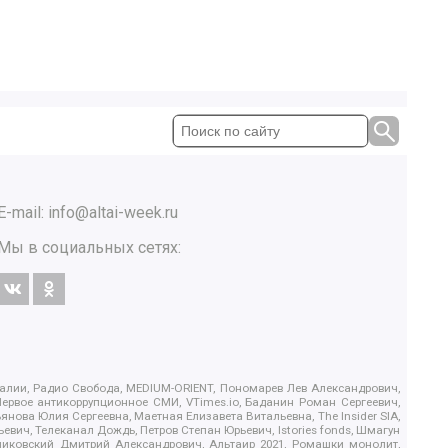
E-mail:
info@altai-week.ru
Мы в социальных сетях:
.Реалии, Радио Свобода, MEDIUM-ORIENT, Пономарев Лев Александрович,
ервое антикоррупционное СМИ, VTimes.io, Баданин Роман Сергеевич,
ова Юлия Сергеевна, Маетная Елизавета Витальевна, The Insider SIA,
ич, Телеканал Дождь, Петров Степан Юрьевич, Istories fonds, Шмагун
иковский Дмитрий Александрович, Альтаир 2021, Ромашки монолит,