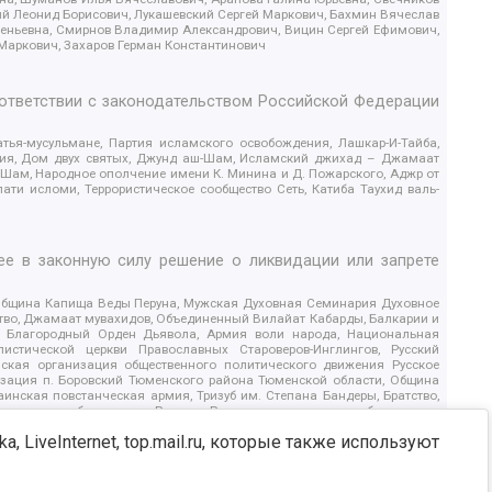
ий Леонид Борисович, Лукашевский Сергей Маркович, Бахмин Вячеслав
геньевна, Смирнов Владимир Александрович, Вицин Сергей Ефимович,
 Маркович, Захаров Герман Константинович
оответствии с законодательством Российской Федерации
тья-мусульмане, Партия исламского освобождения, Лашкар-И-Тайба,
дия, Дом двух святых, Джунд аш-Шам, Исламский джихад – Джамаат
ш-Шам, Народное ополчение имени К. Минина и Д. Пожарского, Аджр от
и исломи, Террористическое сообщество Сеть, Катиба Таухид валь-
е в законную силу решение о ликвидации или запрете
 Община Капища Веды Перуна, Мужская Духовная Семинария Духовное
ство, Джамаат мувахидов, Объединенный Вилайат Кабарды, Балкарии и
18, Благородный Орден Дьявола, Армия воли народа, Национальная
истической церкви Православных Староверов-Инглингов, Русский
ская организация общественного политического движения Русское
изация п. Боровский Тюменского района Тюменской области, Община
инская повстанческая армия, Тризуб им. Степана Бандеры, Братство,
олитическое объединение Русские, Русское национальное объединение
ЙС, О противодействии экстремистской деятельности, РЕВТАТПОД,
, LiveInternet, top.mail.ru, которые также используют
сом Правды и Единения, Каракольская инициативная группа, Автоград
шкорт, Нация и свобода, W.H.С., Фалунь Дафа, Иртыш Ultras, Русский
т граждан СССР Прикубанского округа г. Краснодара