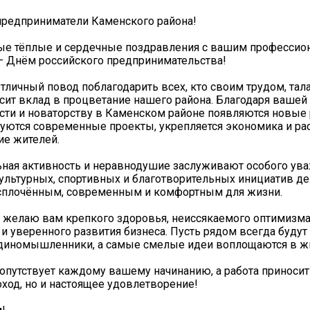
редприниматели Каменского района!
ые тёплые и сердечные поздравления с вашим професси
— Днём российского предпринимательства!
отличный повод поблагодарить всех, кто своим трудом, тал
сит вклад в процветание нашего района. Благодаря вашей
сти и новаторству в Каменском районе появляются новые
зуются современные проекты, укрепляется экономика и ра
ие жителей.
ная активность и неравнодушие заслуживают особого ува
льтурных, спортивных и благотворительных инициатив де
 сплочённым, современным и комфортным для жизни.
 желаю вам крепкого здоровья, неиссякаемого оптимизма
 и уверенного развития бизнеса. Пусть рядом всегда буду
единомышленники, а самые смелые идеи воплощаются в ж
сопутствует каждому вашему начинанию, а работа приносит
ход, но и настоящее удовлетворение!