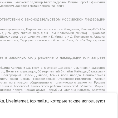
геньевна, Смирнов Владимир Александрович, Вицин Сергей Ефимович,
 Маркович, Захаров Герман Константинович
оответствии с законодательством Российской Федерации
тья-мусульмане, Партия исламского освобождения, Лашкар-И-Тайба,
дия, Дом двух святых, Джунд аш-Шам, Исламский джихад – Джамаат
ш-Шам, Народное ополчение имени К. Минина и Д. Пожарского, Аджр от
и исломи, Террористическое сообщество Сеть, Катиба Таухид валь-
е в законную силу решение о ликвидации или запрете
 Община Капища Веды Перуна, Мужская Духовная Семинария Духовное
ство, Джамаат мувахидов, Объединенный Вилайат Кабарды, Балкарии и
18, Благородный Орден Дьявола, Армия воли народа, Национальная
истической церкви Православных Староверов-Инглингов, Русский
ская организация общественного политического движения Русское
изация п. Боровский Тюменского района Тюменской области, Община
инская повстанческая армия, Тризуб им. Степана Бандеры, Братство,
олитическое объединение Русские, Русское национальное объединение
ЙС, О противодействии экстремистской деятельности, РЕВТАТПОД,
, LiveInternet, top.mail.ru, которые также используют
сом Правды и Единения, Каракольская инициативная группа, Автоград
шкорт, Нация и свобода, W.H.С., Фалунь Дафа, Иртыш Ultras, Русский
т граждан СССР Прикубанского округа г. Краснодара