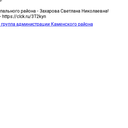
!
пального района - Захарова Светлана Николаевна!
https://clck.ru/3T2kyn
группа администрации Каменского района