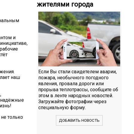
жителями города
ональным
антом и
 инициативе,
 рабочие
стёт
жения.
Если Вы стали свидетелем аварии,
лает наш
пожара, необычного погодного
явления, провала дороги или
прорыва теплотрассы, сообщите об
,
этом в ленте народных новостей.
т надёжные
Загружайте фотографии через
изнь!
специальную форму.
 не только
ДОБАВИТЬ НОВОСТЬ