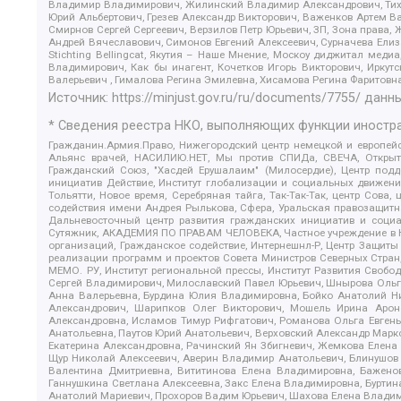
Владимир Владимирович, Жилинский Владимир Александрович, Тихон
Юрий Альбертович, Грезев Александр Викторович, Важенков Артем В
Смирнов Сергей Сергеевич, Верзилов Петр Юрьевич, ЗП, Зона прав
Андрей Вячеславович, Симонов Евгений Алексеевич, Сурначева Елиз
Stichting Bellingcat, Якутия – Наше Мнение, Москоу диджитал мед
Владимирович, Как бы инагент, Кочетков Игорь Викторович, Иркут
Валерьевич , Гималова Регина Эмилевна, Хисамова Регина Фаритовн
Источник:
https://minjust.gov.ru/ru/documents/7755/
данны
* Сведения реестра НКО, выполняющих функции иностра
Гражданин.Армия.Право, Нижегородский центр немецкой и европейск
Альянс врачей, НАСИЛИЮ.НЕТ, Мы против СПИДа, СВЕЧА, Открытый
Гражданский Союз, "Хасдей Ерушалаим" (Милосердие), Центр под
инициатив Действие, Институт глобализации и социальных движен
Тольятти, Новое время, Серебряная тайга, Так-Так-Так, центр Сова
содействия имени Андрея Рылькова, Сфера, Уральская правозащитна
Дальневосточный центр развития гражданских инициатив и социа
Сутяжник, АКАДЕМИЯ ПО ПРАВАМ ЧЕЛОВЕКА, Частное учреждение в Ка
организаций, Гражданское содействие, Интернешнл-Р, Центр Защиты
реализации программ и проектов Совета Министров Северных Стран
МЕМО. РУ, Институт региональной прессы, Институт Развития Своб
Сергей Владимирович, Милославский Павел Юрьевич, Шнырова Ольга
Анна Валерьевна, Бурдина Юлия Владимировна, Бойко Анатолий Ник
Александрович, Шарипков Олег Викторович, Мошель Ирина Ароно
Александровна, Исламов Тимур Рифгатович, Романова Ольга Евгень
Анатольевна, Паутов Юрий Анатольевич, Верховский Александр Марк
Екатерина Александровна, Рачинский Ян Збигневич, Жемкова Елена 
Щур Николай Алексеевич, Аверин Владимир Анатольевич, Блинушов 
Валентина Дмитриевна, Вититинова Елена Владимировна, Баженов
Ганнушкина Светлана Алексеевна, Закс Елена Владимировна, Буртин
Анатолий Мариевич, Прохоров Вадим Юрьевич, Шахова Елена Владими