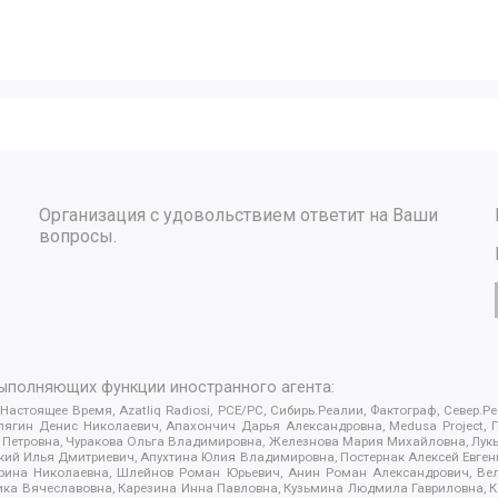
Организация с удовольствием ответит на Ваши
вопросы.
выполняющих функции иностранного агента:
 Настоящее Время, Azatliq Radiosi, PCE/PC, Сибирь.Реалии, Фактограф, Север
ягин Денис Николаевич, Апахончич Дарья Александровна, Medusa Project, П
етровна, Чуракова Ольга Владимировна, Железнова Мария Михайловна, Лукьян
й Илья Дмитриевич, Апухтина Юлия Владимировна, Постернак Алексей Евгеньев
рина Николаевна, Шлейнов Роман Юрьевич, Анин Роман Александрович, Вел
оника Вячеславовна, Карезина Инна Павловна, Кузьмина Людмила Гавриловна