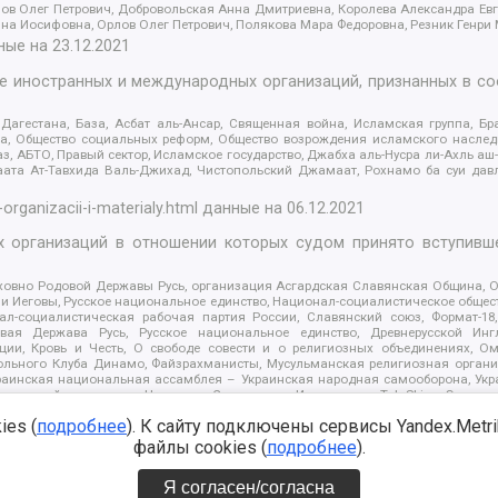
ов Олег Петрович, Добровольская Анна Дмитриевна, Королева Александра Ев
яна Иосифовна, Орлов Олег Петрович, Полякова Мара Федоровна, Резник Генри
ные на
23.12.2021
ле иностранных и международных организаций, признанных в с
гестана, База, Асбат аль-Ансар, Священная война, Исламская группа, Бра
ана, Общество социальных реформ, Общество возрождения исламского насле
з, АБТО, Правый сектор, Исламское государство, Джабха аль-Нусра ли-Ахль а
та Ат-Тавхида Валь-Джихад, Чистопольский Джамаат, Рохнамо ба суи давлат
-organizacii-i-materialy.html
данные на
06.12.2021
 организаций в отношении которых судом принято вступивше
Духовно Родовой Державы Русь, организация Асгардская Славянская Община,
ли Иеговы, Русское национальное единство, Национал-социалистическое обще
нал-социалистическая рабочая партия России, Славянский союз, Формат-
вая Держава Русь, Русское национальное единство, Древнерусской Ингл
ии, Кровь и Честь, О свободе совести и о религиозных объединениях, Ом
тбольного Клуба Динамо, Файзрахманисты, Мусульманская религиозная орган
раинская национальная ассамблея – Украинская народная самооборона, Укра
ледователей инглиизма, Народная Социальная Инициатива, TulaSkins, Этноп
. Астрахани, ВОЛЯ, Меджлис крымскотатарского народа, Рубеж Севера, ТО
es (
подробнее
). К сайту подключены сервисы Yandex.Metrika
ектор 16, Независимость, Фирма, Молодежная правозащитная группа МПГ, Кур
онат Ак Умут, Русская республика Русь, Арестантское уголовное единство, Ба
файлы cookies (
подробнее
).
онд борьбы с коррупцией, Фонд защиты прав граждан, Штабы Навального, Сове
е на
08.12.2021
Я согласен/согласна