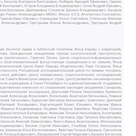
, Кильтау Екатерина Викторовна, Любарев Аркадий Ефимович, Гурман
й Викторович, Егоров Владимир Владимирович, Гусев Андрей Юрьевич,
ская Екатерина Дмитриевна, Сотников Даниил Владимирович, Захаров
ерл Роман Александрович, МЕМО, Mason G.E.S. Anonymous Foundation,
, Павлов Иван Юрьевич, Скворцова Елена Сергеевна, Оленичев Максим
 Александрович, Григорьева Алина Александровна, Григорьев Андрей
б, Институт права и публичной политики, Фонд борьбы с коррупцией,
ива, Гражданская инициатива против экологической преступности,
рав заключенных, Горячая Линия, Центр социально-информационных
дан, Благотворительный фонд помощи осужденным и их семьям, Фонд
 Аналитический Центр Юрия Левады, Издательство Парк Гагарина, Фонд
гласности, Российский исследовательский центр по правам человека,
ское действие, Центр независимых социологических исследований,
в Совета Министров северных стран, Центр развития некоммерческих
стное учреждение в Санкт-Петербурге по административной поддержке
Общественная комиссия по сохранению наследия академика Сахарова,
нтимонопольная ассоциация, Дзугкоева Регина Николаевна, Кривенко
кий Александр Алексеевич, Васильева Анастасия Евгеньевна, Ривина
италий Евгеньевич, Барахоев Магомед Бекханович, Шевченко Дмитрий
 Валерий Валерьевич, Каргалицкий Борис Юльевич, Исакова Ирина
ва Марина Владимировна, Людевиг Марина Зариевна, Федотова Галина
уркина Наталья Валерьевна, Акимова Татьяна Николаевна, Золотарева
 Васильевна, Захарова Светлана Сергеевна, Щур Татьяна Михайловна,
 Симонов Алексей Кириллович, Флиге Ирина Анатольевна, Мельникова
адимирович, Беляев Сергей Иванович, Голубева Елена Николаевна,
вна, Шуманов Илья Вячеславович, Арапова Галина Юрьевна, Свечников
ий Леонид Борисович, Лукашевский Сергей Маркович, Бахмин Вячеслав