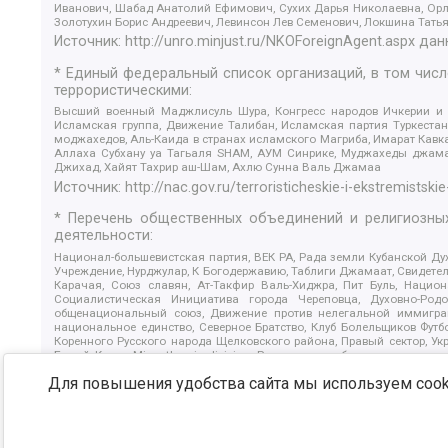
Иванович, Шабад Анатолий Ефимович, Сухих Дарья Николаевна, Орл
Золотухин Борис Андреевич, Левинсон Лев Семенович, Локшина Тать
Источник:
http://unro.minjust.ru/NKOForeignAgent.aspx
дан
* Единый федеральный список организаций, в том чис
террористическими:
Высший военный Маджлисуль Шура, Конгресс народов Ичкерии и Да
Исламская группа, Движение Талибан, Исламская партия Туркест
моджахедов, Аль-Каида в странах исламского Магриба, Имарат Кавка
Аллаха Субхану уа Тагьаля SHAM, АУМ Синрике, Муджахеды джамаа
Джихад, Хайят Тахрир аш-Шам, Ахлю Сунна Валь Джамаа
Источник:
http://nac.gov.ru/terroristicheskie-i-ekstremistskie
* Перечень общественных объединений и религиозных
деятельности:
Национал-большевистская партия, ВЕК РА, Рада земли Кубанской 
Учреждение, Нурджулар, К Богодержавию, Таблиги Джамаат, Свидете
Карачая, Союз славян, Ат-Такфир Валь-Хиджра, Пит Буль, Нацио
Социалистическая Инициатива города Череповца, Духовно-Родо
общенациональный союз, Движение против нелегальной иммиграц
национальное единство, Северное Братство, Клуб Болельщиков Фу
Коренного Русского народа Щелковского района, Правый сектор, Ук
Белый Крест, Misanthropic division, Религиозное объединение пос
Атака, Мечеть Мирмамеда, Община Коренного Русского народа г
Для повышения удобства сайта мы используем cooki
Артподготовка, Штольц, В честь иконы Божией Матери Державная, С
Крю, Союз Славянских Сил Руси, Алля-Аят, Благотворительный панси
Патриотический клуб-Новокузнецк/РПК, Сибирский державный союз, Ф
Источник:
https://minjust.gov.ru/ru/documents/7822/
данны