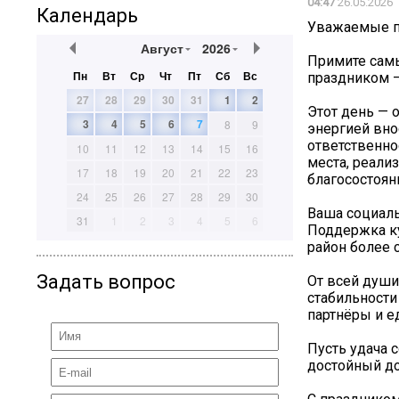
04:47
26.05.2026
Календарь
Уважаемые п
Август
2026
Примите сам
Пн
Вт
Ср
Чт
Пт
Сб
Вс
праздником 
27
28
29
30
31
1
2
Этот день — 
3
4
5
6
7
8
9
энергией вно
ответственно
10
11
12
13
14
15
16
места, реали
17
18
19
20
21
22
23
благосостоян
24
25
26
27
28
29
30
Ваша социаль
31
1
2
3
4
5
6
Поддержка ку
район более
Задать вопрос
От всей души
стабильности
партнёры и 
Пусть удача 
достойный до