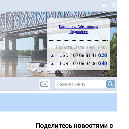
Камень-на-Оби - погода
Подробнее
Валюта
Дата
знач.
изм.
▲
USD
07.08
81.41
0.28
▲
EUR
07.08
94.06
0.48
Поделитесь новостями с