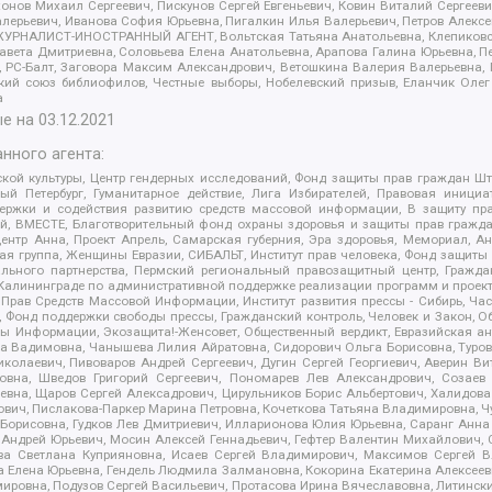
ов Михаил Сергеевич, Пискунов Сергей Евгеньевич, Ковин Виталий Сергеевич
алерьевич, Иванова София Юрьевна, Пигалкин Илья Валерьевич, Петров Алексе
а, ЖУРНАЛИСТ-ИНОСТРАННЫЙ АГЕНТ, Вольтская Татьяна Анатольевна, Клепиков
авета Дмитриевна, Соловьева Елена Анатольевна, Арапова Галина Юрьевна, П
иа, РС-Балт, Заговора Максим Александрович, Ветошкина Валерия Валерьевна
ский союз библиофилов, Честные выборы, Нобелевский призыв, Еланчик Олег
а
е на
03.12.2021
нного агента:
ой культуры, Центр гендерных исследований, Фонд защиты прав граждан Шта
 Петербург, Гуманитарное действие, Лига Избирателей, Правовая инициат
держки и содействия развитию средств массовой информации, В защиту п
ий, ВМЕСТЕ, Благотворительный фонд охраны здоровья и защиты прав граж
, центр Анна, Проект Апрель, Самарская губерния, Эра здоровья, Мемориал,
я группа, Женщины Евразии, СИБАЛЬТ, Институт прав человека, Фонд защиты 
льного партнерства, Пермский региональный правозащитный центр, Граждан
лининграде по административной поддержке реализации программ и проекто
 Прав Средств Массовой Информации, Институт развития прессы - Сибирь, Ча
, Фонд поддержки свободы прессы, Гражданский контроль, Человек и Закон, 
оды Информации, Экозащита!-Женсовет, Общественный вердикт, Евразийская а
 Вадимовна, Чанышева Лилия Айратовна, Сидорович Ольга Борисовна, Туровс
олаевич, Пивоваров Андрей Сергеевич, Дугин Сергей Георгиевич, Аверин В
вна, Шведов Григорий Сергеевич, Пономарев Лев Александрович, Созаев
евна, Щаров Сергей Алексадрович, Цирульников Борис Альбертович, Халидо
ович, Пислакова-Паркер Марина Петровна, Кочеткова Татьяна Владимировна, Ч
Борисовна, Гудков Лев Дмитриевич, Илларионова Юлия Юрьевна, Саранг Анна
Андрей Юрьевич, Мосин Алексей Геннадьевич, Гефтер Валентин Михайлович,
а Светлана Куприяновна, Исаев Сергей Владимирович, Максимов Сергей Вл
а Елена Юрьевна, Гендель Людмила Залмановна, Кокорина Екатерина Алексее
ровна, Подузов Сергей Васильевич, Протасова Ирина Вячеславовна, Литинск