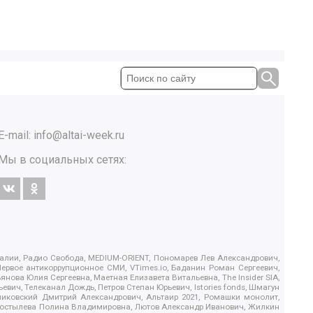
E-mail:
info@altai-week.ru
Мы в социальных сетях:
.Реалии, Радио Свобода, MEDIUM-ORIENT, Пономарев Лев Александрович,
ервое антикоррупционное СМИ, VTimes.io, Баданин Роман Сергеевич,
ова Юлия Сергеевна, Маетная Елизавета Витальевна, The Insider SIA,
ич, Телеканал Дождь, Петров Степан Юрьевич, Istories fonds, Шмагун
иковский Дмитрий Александрович, Альтаир 2021, Ромашки монолит,
, Костылева Полина Владимировна, Лютов Александр Иванович, Жилкин