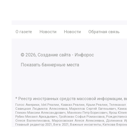
О газете
Новости
Новости
Обратная связь
© 2026, Создание сайта - Инфорос
Показать баннерные места
* Реестр иностранных средств массовой информации, 
Голос Америки, Idel.Реалии, Кавказ.Реалии, Крым.Реалии, Телеканал
Савицкая Людмила Алексеевна, Маркелов Сергей Евгеньевич, Камал
Гликин Максим Александрович, Маняхин Петр Борисович, Ярош Юлия П
Рубин Михаил Аркадьевич, Гройсман Софья Романовна, Рождественски
Олеся Валентиновна, Мароховская Алеся Алексеевна, Долинина И
Главный редактор 2021, Вега 2021, Важные иноагенты, Каткова Вер