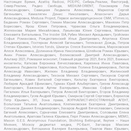
Настоящее Время, Azatliq Radiosi, PCE/PC, Сибирь.Реалии, Фактограф,
Север.Реалии, Радио Свобода, MEDIUM-ORIENT, Пономарев Лев
Александрович, Савицкая Людмила Алексеевна, Маркелов Сергей
Евгеньевич, Камалягин Денис Николаевич, Апахончич Дарья
Александровна, Medusa Project, Первое антикоррупционное СМИ, VTimes.io,
Баданин Роман Сергеевич, Гликин Максим Александрович, Маняхин Петр
Борисович, Ярош Юлия Петровна, Чуракова Ольга Владимировна,
Железнова Мария Михайловна, Лукьянова Юлия Сергеевна, Маетная
Елизавета Витальевна, The Insider SIA, Рубин Михаил Аркадьевич, Гройсман
Софья Романовна, Рождественский Илья Дмитриевич, Апухтина Юлия
Владимировна, Постернак Алексей Евгеньевич, Телеканал Дождь, Петров
Степан Юрьевич, Istories fonds, Шмагун Олеся Валентиновна, Мароховская
Алеся Алексеевна, Долинина Ирина Николаевна, Шлейнов Роман Юрьевич,
Анин Роман Александрович, Великовский Дмитрий Александрович,
Альтаир 2021, Ромашки монолит, Главный редактор 2021, Вега 2021, Важные
иноагенты, Каткова Вероника Вячеславовна, Карезина Инна Павловна,
Кузьмина Людмила Гавриловна, Костылева Полина Владимировна, Лютов
Александр Иванович, Жилкин Владимир Владимирович, Жилинский
Владимир Александрович, Тихонов Михаил Сергеевич, Пискунов Сергей
Евгеньевич, Ковин Виталий Сергеевич, Кильтау Екатерина Викторовна,
Любарев Аркадий Ефимович, Гурман Юрий Альбертович, Грезев Александр
Викторович, Важенков Артем Валерьевич, Иванова София Юрьевна,
Пигалкин Илья Валерьевич, Петров Алексей Викторович, Егоров Владимир
Владимирович, Гусев Андрей Юрьевич, Смирнов Сергей Сергеевич, Верзилов
Петр Юрьевич, ЗП, Зона права, ЖУРНАЛИСТ-ИНОСТРАННЫЙ АГЕНТ,
Вольтская Татьяна Анатольевна, Клепиковская Екатерина Дмитриевна,
Сотников Даниил Владимирович, Захаров Андрей Вячеславович, Симонов
Евгений Алексеевич, Сурначева Елизавета Дмитриевна, Соловьева Елена
Анатольевна, Арапова Галина Юрьевна, Перл Роман Александрович, МЕМО,
Mason G.E.S. Anonymous Foundation, Stichting Bellingcat, Якутия – Наше
Мнение, Москоу диджитал медиа, РС-Балт, Заговора Максим
Александрович, Ветошкина Валерия Валерьевна, Павлов Иван Юрьевич,