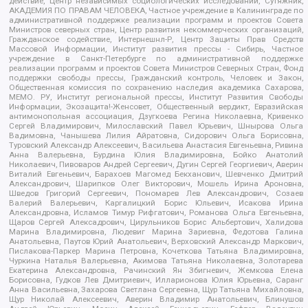
действие, Центр независимых социологических исследований, Сутяжник,
АКАДЕМИЯ ПО ПРАВАМ ЧЕЛОВЕКА, Частное учреждение в Калининграде по
административной поддержке реализации программ и проектов Совета
Министров северных стран, Центр развития некоммерческих организаций,
Гражданское содействие, Интернешнл-Р, Центр Защиты Прав Средств
Массовой Информации, Институт развития прессы - Сибирь, Частное
учреждение в Санкт-Петербурге по административной поддержке
реализации программ и проектов Совета Министров Северных Стран, Фонд
поддержки свободы прессы, Гражданский контроль, Человек и Закон,
Общественная комиссия по сохранению наследия академика Сахарова,
МЕМО. РУ, Институт региональной прессы, Институт Развития Свободы
Информации, Экозащита!-Женсовет, Общественный вердикт, Евразийская
антимонопольная ассоциация, Дзугкоева Регина Николаевна, Кривенко
Сергей Владимирович, Милославский Павел Юрьевич, Шнырова Ольга
Вадимовна, Чанышева Лилия Айратовна, Сидорович Ольга Борисовна,
Туровский Александр Алексеевич, Васильева Анастасия Евгеньевна, Ривина
Анна Валерьевна, Бурдина Юлия Владимировна, Бойко Анатолий
Николаевич, Пивоваров Андрей Сергеевич, Дугин Сергей Георгиевич, Аверин
Виталий Евгеньевич, Барахоев Магомед Бекханович, Шевченко Дмитрий
Александрович, Шарипков Олег Викторович, Мошель Ирина Ароновна,
Шведов Григорий Сергеевич, Пономарев Лев Александрович, Созаев
Валерий Валерьевич, Каргалицкий Борис Юльевич, Исакова Ирина
Александровна, Исламов Тимур Рифгатович, Романова Ольга Евгеньевна,
Щаров Сергей Алексадрович, Цирульников Борис Альбертович, Халидова
Марина Владимировна, Людевиг Марина Зариевна, Федотова Галина
Анатольевна, Паутов Юрий Анатольевич, Верховский Александр Маркович,
Пислакова-Паркер Марина Петровна, Кочеткова Татьяна Владимировна,
Чуркина Наталья Валерьевна, Акимова Татьяна Николаевна, Золотарева
Екатерина Александровна, Рачинский Ян Збигневич, Жемкова Елена
Борисовна, Гудков Лев Дмитриевич, Илларионова Юлия Юрьевна, Саранг
Анна Васильевна, Захарова Светлана Сергеевна, Щур Татьяна Михайловна,
Щур Николай Алексеевич, Аверин Владимир Анатольевич, Блинушов