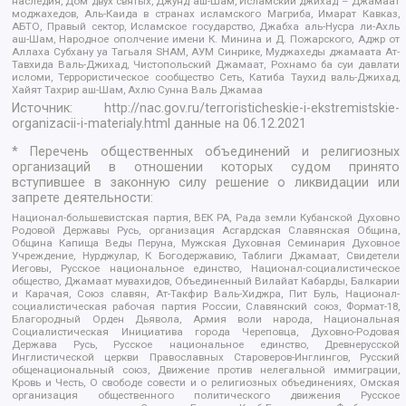
наследия, Дом двух святых, Джунд аш-Шам, Исламский джихад – Джамаат
моджахедов, Аль-Каида в странах исламского Магриба, Имарат Кавказ,
АБТО, Правый сектор, Исламское государство, Джабха аль-Нусра ли-Ахль
аш-Шам, Народное ополчение имени К. Минина и Д. Пожарского, Аджр от
Аллаха Субхану уа Тагьаля SHAM, АУМ Синрике, Муджахеды джамаата Ат-
Тавхида Валь-Джихад, Чистопольский Джамаат, Рохнамо ба суи давлати
исломи, Террористическое сообщество Сеть, Катиба Таухид валь-Джихад,
Хайят Тахрир аш-Шам, Ахлю Сунна Валь Джамаа
Источник:
http://nac.gov.ru/terroristicheskie-i-ekstremistskie-
organizacii-i-materialy.html
данные на
06.12.2021
* Перечень общественных объединений и религиозных
организаций в отношении которых судом принято
вступившее в законную силу решение о ликвидации или
запрете деятельности:
Национал-большевистская партия, ВЕК РА, Рада земли Кубанской Духовно
Родовой Державы Русь, организация Асгардская Славянская Община,
Община Капища Веды Перуна, Мужская Духовная Семинария Духовное
Учреждение, Нурджулар, К Богодержавию, Таблиги Джамаат, Свидетели
Иеговы, Русское национальное единство, Национал-социалистическое
общество, Джамаат мувахидов, Объединенный Вилайат Кабарды, Балкарии
и Карачая, Союз славян, Ат-Такфир Валь-Хиджра, Пит Буль, Национал-
социалистическая рабочая партия России, Славянский союз, Формат-18,
Благородный Орден Дьявола, Армия воли народа, Национальная
Социалистическая Инициатива города Череповца, Духовно-Родовая
Держава Русь, Русское национальное единство, Древнерусской
Инглистической церкви Православных Староверов-Инглингов, Русский
общенациональный союз, Движение против нелегальной иммиграции,
Кровь и Честь, О свободе совести и о религиозных объединениях, Омская
организация общественного политического движения Русское