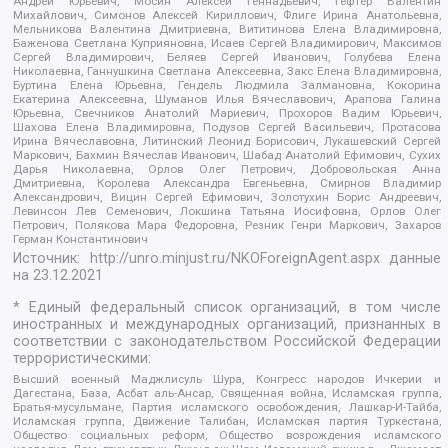
Андрей Юрьевич, Мосин Алексей Геннадьевич, Гефтер Валентин
Михайлович, Симонов Алексей Кириллович, Флиге Ирина Анатольевна,
Мельникова Валентина Дмитриевна, Вититинова Елена Владимировна,
Баженова Светлана Куприяновна, Исаев Сергей Владимирович, Максимов
Сергей Владимирович, Беляев Сергей Иванович, Голубева Елена
Николаевна, Ганнушкина Светлана Алексеевна, Закс Елена Владимировна,
Буртина Елена Юрьевна, Гендель Людмила Залмановна, Кокорина
Екатерина Алексеевна, Шуманов Илья Вячеславович, Арапова Галина
Юрьевна, Свечников Анатолий Мариевич, Прохоров Вадим Юрьевич,
Шахова Елена Владимировна, Подузов Сергей Васильевич, Протасова
Ирина Вячеславовна, Литинский Леонид Борисович, Лукашевский Сергей
Маркович, Бахмин Вячеслав Иванович, Шабад Анатолий Ефимович, Сухих
Дарья Николаевна, Орлов Олег Петрович, Добровольская Анна
Дмитриевна, Королева Александра Евгеньевна, Смирнов Владимир
Александрович, Вицин Сергей Ефимович, Золотухин Борис Андреевич,
Левинсон Лев Семенович, Локшина Татьяна Иосифовна, Орлов Олег
Петрович, Полякова Мара Федоровна, Резник Генри Маркович, Захаров
Герман Константинович
Источник:
http://unro.minjust.ru/NKOForeignAgent.aspx
данные
на
23.12.2021
* Единый федеральный список организаций, в том числе
иностранных и международных организаций, признанных в
соответствии с законодательством Российской Федерации
террористическими:
Высший военный Маджлисуль Шура, Конгресс народов Ичкерии и
Дагестана, База, Асбат аль-Ансар, Священная война, Исламская группа,
Братья-мусульмане, Партия исламского освобождения, Лашкар-И-Тайба,
Исламская группа, Движение Талибан, Исламская партия Туркестана,
Общество социальных реформ, Общество возрождения исламского