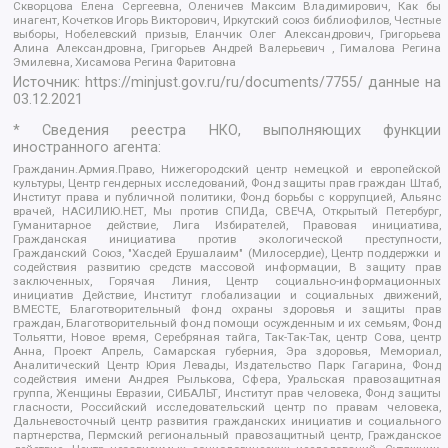
Скворцова Елена Сергеевна, Оленичев Максим Владимирович, Как бы
инагент, Кочетков Игорь Викторович, Иркутский союз библиофилов, Честные
выборы, Нобелевский призыв, Еланчик Олег Александрович, Григорьева
Алина Александровна, Григорьев Андрей Валерьевич , Гималова Регина
Эмилевна, Хисамова Регина Фаритовна
Источник:
https://minjust.gov.ru/ru/documents/7755/
данные на
03.12.2021
* Сведения реестра НКО, выполняющих функции
иностранного агента:
Гражданин.Армия.Право, Нижегородский центр немецкой и европейской
культуры, Центр гендерных исследований, Фонд защиты прав граждан Штаб,
Институт права и публичной политики, Фонд борьбы с коррупцией, Альянс
врачей, НАСИЛИЮ.НЕТ, Мы против СПИДа, СВЕЧА, Открытый Петербург,
Гуманитарное действие, Лига Избирателей, Правовая инициатива,
Гражданская инициатива против экологической преступности,
Гражданский Союз, "Хасдей Ерушалаим" (Милосердие), Центр поддержки и
содействия развитию средств массовой информации, В защиту прав
заключенных, Горячая Линия, Центр социально-информационных
инициатив Действие, Институт глобализации и социальных движений,
ВМЕСТЕ, Благотворительный фонд охраны здоровья и защиты прав
граждан, Благотворительный фонд помощи осужденным и их семьям, Фонд
Тольятти, Новое время, Серебряная тайга, Так-Так-Так, центр Сова, центр
Анна, Проект Апрель, Самарская губерния, Эра здоровья, Мемориал,
Аналитический Центр Юрия Левады, Издательство Парк Гагарина, Фонд
содействия имени Андрея Рылькова, Сфера, Уральская правозащитная
группа, Женщины Евразии, СИБАЛЬТ, Институт прав человека, Фонд защиты
гласности, Российский исследовательский центр по правам человека,
Дальневосточный центр развития гражданских инициатив и социального
партнерства, Пермский региональный правозащитный центр, Гражданское