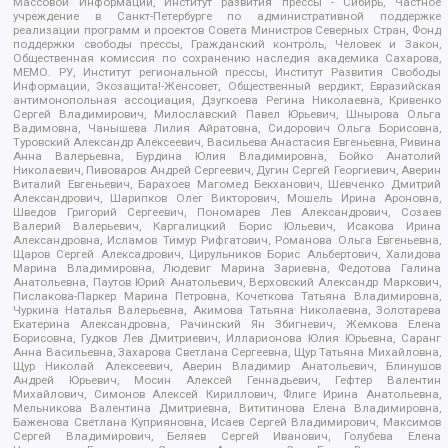
Массовой Информации, Институт развития прессы - Сибирь, Частное
учреждение в Санкт-Петербурге по административной поддержке
реализации программ и проектов Совета Министров Северных Стран, Фонд
поддержки свободы прессы, Гражданский контроль, Человек и Закон,
Общественная комиссия по сохранению наследия академика Сахарова,
МЕМО. РУ, Институт региональной прессы, Институт Развития Свободы
Информации, Экозащита!-Женсовет, Общественный вердикт, Евразийская
антимонопольная ассоциация, Дзугкоева Регина Николаевна, Кривенко
Сергей Владимирович, Милославский Павел Юрьевич, Шнырова Ольга
Вадимовна, Чанышева Лилия Айратовна, Сидорович Ольга Борисовна,
Туровский Александр Алексеевич, Васильева Анастасия Евгеньевна, Ривина
Анна Валерьевна, Бурдина Юлия Владимировна, Бойко Анатолий
Николаевич, Пивоваров Андрей Сергеевич, Дугин Сергей Георгиевич, Аверин
Виталий Евгеньевич, Барахоев Магомед Бекханович, Шевченко Дмитрий
Александрович, Шарипков Олег Викторович, Мошель Ирина Ароновна,
Шведов Григорий Сергеевич, Пономарев Лев Александрович, Созаев
Валерий Валерьевич, Каргалицкий Борис Юльевич, Исакова Ирина
Александровна, Исламов Тимур Рифгатович, Романова Ольга Евгеньевна,
Щаров Сергей Алексадрович, Цирульников Борис Альбертович, Халидова
Марина Владимировна, Людевиг Марина Зариевна, Федотова Галина
Анатольевна, Паутов Юрий Анатольевич, Верховский Александр Маркович,
Пислакова-Паркер Марина Петровна, Кочеткова Татьяна Владимировна,
Чуркина Наталья Валерьевна, Акимова Татьяна Николаевна, Золотарева
Екатерина Александровна, Рачинский Ян Збигневич, Жемкова Елена
Борисовна, Гудков Лев Дмитриевич, Илларионова Юлия Юрьевна, Саранг
Анна Васильевна, Захарова Светлана Сергеевна, Щур Татьяна Михайловна,
Щур Николай Алексеевич, Аверин Владимир Анатольевич, Блинушов
Андрей Юрьевич, Мосин Алексей Геннадьевич, Гефтер Валентин
Михайлович, Симонов Алексей Кириллович, Флиге Ирина Анатольевна,
Мельникова Валентина Дмитриевна, Вититинова Елена Владимировна,
Баженова Светлана Куприяновна, Исаев Сергей Владимирович, Максимов
Сергей Владимирович, Беляев Сергей Иванович, Голубева Елена