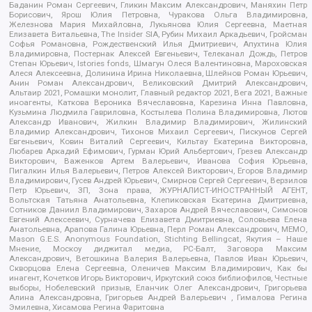
Баданин Роман Сергеевич, Гликин Максим Александрович, Маняхин Петр
Борисович, Ярош Юлия Петровна, Чуракова Ольга Владимировна,
Железнова Мария Михайловна, Лукьянова Юлия Сергеевна, Маетная
Елизавета Витальевна, The Insider SIA, Рубин Михаил Аркадьевич, Гройсман
Софья Романовна, Рождественский Илья Дмитриевич, Апухтина Юлия
Владимировна, Постернак Алексей Евгеньевич, Телеканал Дождь, Петров
Степан Юрьевич, Istories fonds, Шмагун Олеся Валентиновна, Мароховская
Алеся Алексеевна, Долинина Ирина Николаевна, Шлейнов Роман Юрьевич,
Анин Роман Александрович, Великовский Дмитрий Александрович,
Альтаир 2021, Ромашки монолит, Главный редактор 2021, Вега 2021, Важные
иноагенты, Каткова Вероника Вячеславовна, Карезина Инна Павловна,
Кузьмина Людмила Гавриловна, Костылева Полина Владимировна, Лютов
Александр Иванович, Жилкин Владимир Владимирович, Жилинский
Владимир Александрович, Тихонов Михаил Сергеевич, Пискунов Сергей
Евгеньевич, Ковин Виталий Сергеевич, Кильтау Екатерина Викторовна,
Любарев Аркадий Ефимович, Гурман Юрий Альбертович, Грезев Александр
Викторович, Важенков Артем Валерьевич, Иванова София Юрьевна,
Пигалкин Илья Валерьевич, Петров Алексей Викторович, Егоров Владимир
Владимирович, Гусев Андрей Юрьевич, Смирнов Сергей Сергеевич, Верзилов
Петр Юрьевич, ЗП, Зона права, ЖУРНАЛИСТ-ИНОСТРАННЫЙ АГЕНТ,
Вольтская Татьяна Анатольевна, Клепиковская Екатерина Дмитриевна,
Сотников Даниил Владимирович, Захаров Андрей Вячеславович, Симонов
Евгений Алексеевич, Сурначева Елизавета Дмитриевна, Соловьева Елена
Анатольевна, Арапова Галина Юрьевна, Перл Роман Александрович, МЕМО,
Mason G.E.S. Anonymous Foundation, Stichting Bellingcat, Якутия – Наше
Мнение, Москоу диджитал медиа, РС-Балт, Заговора Максим
Александрович, Ветошкина Валерия Валерьевна, Павлов Иван Юрьевич,
Скворцова Елена Сергеевна, Оленичев Максим Владимирович, Как бы
инагент, Кочетков Игорь Викторович, Иркутский союз библиофилов, Честные
выборы, Нобелевский призыв, Еланчик Олег Александрович, Григорьева
Алина Александровна, Григорьев Андрей Валерьевич , Гималова Регина
Эмилевна, Хисамова Регина Фаритовна