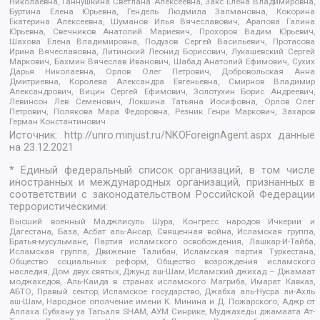
Николаевна, Ганнушкина Светлана Алексеевна, Закс Елена Владимировна,
Буртина Елена Юрьевна, Гендель Людмила Залмановна, Кокорина
Екатерина Алексеевна, Шуманов Илья Вячеславович, Арапова Галина
Юрьевна, Свечников Анатолий Мариевич, Прохоров Вадим Юрьевич,
Шахова Елена Владимировна, Подузов Сергей Васильевич, Протасова
Ирина Вячеславовна, Литинский Леонид Борисович, Лукашевский Сергей
Маркович, Бахмин Вячеслав Иванович, Шабад Анатолий Ефимович, Сухих
Дарья Николаевна, Орлов Олег Петрович, Добровольская Анна
Дмитриевна, Королева Александра Евгеньевна, Смирнов Владимир
Александрович, Вицин Сергей Ефимович, Золотухин Борис Андреевич,
Левинсон Лев Семенович, Локшина Татьяна Иосифовна, Орлов Олег
Петрович, Полякова Мара Федоровна, Резник Генри Маркович, Захаров
Герман Константинович
Источник:
http://unro.minjust.ru/NKOForeignAgent.aspx
данные
на
23.12.2021
* Единый федеральный список организаций, в том числе
иностранных и международных организаций, признанных в
соответствии с законодательством Российской Федерации
террористическими:
Высший военный Маджлисуль Шура, Конгресс народов Ичкерии и
Дагестана, База, Асбат аль-Ансар, Священная война, Исламская группа,
Братья-мусульмане, Партия исламского освобождения, Лашкар-И-Тайба,
Исламская группа, Движение Талибан, Исламская партия Туркестана,
Общество социальных реформ, Общество возрождения исламского
наследия, Дом двух святых, Джунд аш-Шам, Исламский джихад – Джамаат
моджахедов, Аль-Каида в странах исламского Магриба, Имарат Кавказ,
АБТО, Правый сектор, Исламское государство, Джабха аль-Нусра ли-Ахль
аш-Шам, Народное ополчение имени К. Минина и Д. Пожарского, Аджр от
Аллаха Субхану уа Тагьаля SHAM, АУМ Синрике, Муджахеды джамаата Ат-