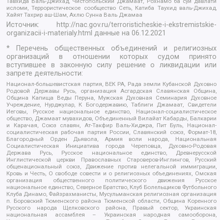
Тавхида Валь-Джихад, Чистопольский Джамаат, Рохнамо ба суи давлати
исломи, Террористическое сообщество Сеть, Катиба Таухид валь-Джихад,
Хайят Тахрир аш-Шам, Ахлю Сунна Валь Джамаа
Источник:
http://nac.gov.ru/terroristicheskie-i-ekstremistskie-
organizacii-i-materialy.html
данные на
06.12.2021
* Перечень общественных объединений и религиозных
организаций в отношении которых судом принято
вступившее в законную силу решение о ликвидации или
запрете деятельности:
Национал-большевистская партия, ВЕК РА, Рада земли Кубанской Духовно
Родовой Державы Русь, организация Асгардская Славянская Община,
Община Капища Веды Перуна, Мужская Духовная Семинария Духовное
Учреждение, Нурджулар, К Богодержавию, Таблиги Джамаат, Свидетели
Иеговы, Русское национальное единство, Национал-социалистическое
общество, Джамаат мувахидов, Объединенный Вилайат Кабарды, Балкарии
и Карачая, Союз славян, Ат-Такфир Валь-Хиджра, Пит Буль, Национал-
социалистическая рабочая партия России, Славянский союз, Формат-18,
Благородный Орден Дьявола, Армия воли народа, Национальная
Социалистическая Инициатива города Череповца, Духовно-Родовая
Держава Русь, Русское национальное единство, Древнерусской
Инглистической церкви Православных Староверов-Инглингов, Русский
общенациональный союз, Движение против нелегальной иммиграции,
Кровь и Честь, О свободе совести и о религиозных объединениях, Омская
организация общественного политического движения Русское
национальное единство, Северное Братство, Клуб Болельщиков Футбольного
Клуба Динамо, Файзрахманисты, Мусульманская религиозная организация
п. Боровский Тюменского района Тюменской области, Община Коренного
Русского народа Щелковского района, Правый сектор, Украинская
национальная ассамблея – Украинская народная самооборона,