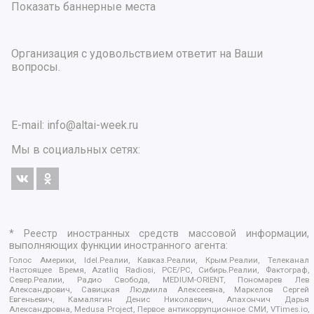
Показать баннерные места
Организация с удовольствием ответит на Ваши
вопросы.
E-mail:
info@altai-week.ru
Мы в социальных сетях:
* Реестр иностранных средств массовой информации,
выполняющих функции иностранного агента:
Голос Америки, Idel.Реалии, Кавказ.Реалии, Крым.Реалии, Телеканал
Настоящее Время, Azatliq Radiosi, PCE/PC, Сибирь.Реалии, Фактограф,
Север.Реалии, Радио Свобода, MEDIUM-ORIENT, Пономарев Лев
Александрович, Савицкая Людмила Алексеевна, Маркелов Сергей
Евгеньевич, Камалягин Денис Николаевич, Апахончич Дарья
Александровна, Medusa Project, Первое антикоррупционное СМИ, VTimes.io,