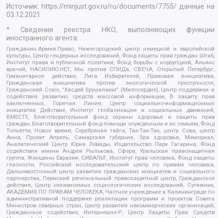
Источник:
https://minjust.gov.ru/ru/documents/7755/
данные на
03.12.2021
* Сведения реестра НКО, выполняющих функции
иностранного агента:
Гражданин.Армия.Право, Нижегородский центр немецкой и европейской
культуры, Центр гендерных исследований, Фонд защиты прав граждан Штаб,
Институт права и публичной политики, Фонд борьбы с коррупцией, Альянс
врачей, НАСИЛИЮ.НЕТ, Мы против СПИДа, СВЕЧА, Открытый Петербург,
Гуманитарное действие, Лига Избирателей, Правовая инициатива,
Гражданская инициатива против экологической преступности,
Гражданский Союз, "Хасдей Ерушалаим" (Милосердие), Центр поддержки и
содействия развитию средств массовой информации, В защиту прав
заключенных, Горячая Линия, Центр социально-информационных
инициатив Действие, Институт глобализации и социальных движений,
ВМЕСТЕ, Благотворительный фонд охраны здоровья и защиты прав
граждан, Благотворительный фонд помощи осужденным и их семьям, Фонд
Тольятти, Новое время, Серебряная тайга, Так-Так-Так, центр Сова, центр
Анна, Проект Апрель, Самарская губерния, Эра здоровья, Мемориал,
Аналитический Центр Юрия Левады, Издательство Парк Гагарина, Фонд
содействия имени Андрея Рылькова, Сфера, Уральская правозащитная
группа, Женщины Евразии, СИБАЛЬТ, Институт прав человека, Фонд защиты
гласности, Российский исследовательский центр по правам человека,
Дальневосточный центр развития гражданских инициатив и социального
партнерства, Пермский региональный правозащитный центр, Гражданское
действие, Центр независимых социологических исследований, Сутяжник,
АКАДЕМИЯ ПО ПРАВАМ ЧЕЛОВЕКА, Частное учреждение в Калининграде по
административной поддержке реализации программ и проектов Совета
Министров северных стран, Центр развития некоммерческих организаций,
Гражданское содействие, Интернешнл-Р, Центр Защиты Прав Средств