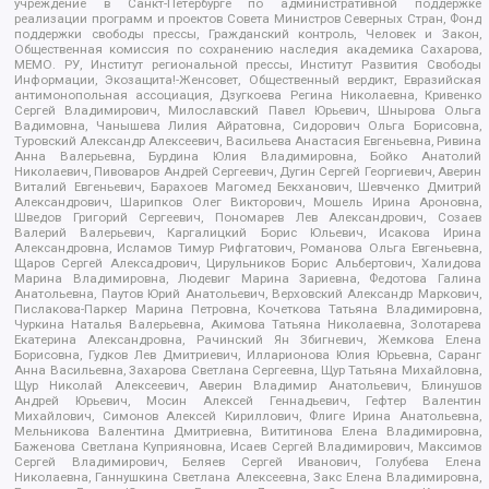
учреждение в Санкт-Петербурге по административной поддержке
реализации программ и проектов Совета Министров Северных Стран, Фонд
поддержки свободы прессы, Гражданский контроль, Человек и Закон,
Общественная комиссия по сохранению наследия академика Сахарова,
МЕМО. РУ, Институт региональной прессы, Институт Развития Свободы
Информации, Экозащита!-Женсовет, Общественный вердикт, Евразийская
антимонопольная ассоциация, Дзугкоева Регина Николаевна, Кривенко
Сергей Владимирович, Милославский Павел Юрьевич, Шнырова Ольга
Вадимовна, Чанышева Лилия Айратовна, Сидорович Ольга Борисовна,
Туровский Александр Алексеевич, Васильева Анастасия Евгеньевна, Ривина
Анна Валерьевна, Бурдина Юлия Владимировна, Бойко Анатолий
Николаевич, Пивоваров Андрей Сергеевич, Дугин Сергей Георгиевич, Аверин
Виталий Евгеньевич, Барахоев Магомед Бекханович, Шевченко Дмитрий
Александрович, Шарипков Олег Викторович, Мошель Ирина Ароновна,
Шведов Григорий Сергеевич, Пономарев Лев Александрович, Созаев
Валерий Валерьевич, Каргалицкий Борис Юльевич, Исакова Ирина
Александровна, Исламов Тимур Рифгатович, Романова Ольга Евгеньевна,
Щаров Сергей Алексадрович, Цирульников Борис Альбертович, Халидова
Марина Владимировна, Людевиг Марина Зариевна, Федотова Галина
Анатольевна, Паутов Юрий Анатольевич, Верховский Александр Маркович,
Пислакова-Паркер Марина Петровна, Кочеткова Татьяна Владимировна,
Чуркина Наталья Валерьевна, Акимова Татьяна Николаевна, Золотарева
Екатерина Александровна, Рачинский Ян Збигневич, Жемкова Елена
Борисовна, Гудков Лев Дмитриевич, Илларионова Юлия Юрьевна, Саранг
Анна Васильевна, Захарова Светлана Сергеевна, Щур Татьяна Михайловна,
Щур Николай Алексеевич, Аверин Владимир Анатольевич, Блинушов
Андрей Юрьевич, Мосин Алексей Геннадьевич, Гефтер Валентин
Михайлович, Симонов Алексей Кириллович, Флиге Ирина Анатольевна,
Мельникова Валентина Дмитриевна, Вититинова Елена Владимировна,
Баженова Светлана Куприяновна, Исаев Сергей Владимирович, Максимов
Сергей Владимирович, Беляев Сергей Иванович, Голубева Елена
Николаевна, Ганнушкина Светлана Алексеевна, Закс Елена Владимировна,