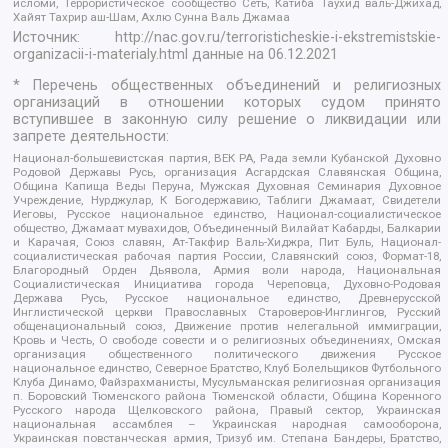
исломи, Террористическое сообщество Сеть, Катиба Таухид валь-Джихад,
Хайят Тахрир аш-Шам, Ахлю Сунна Валь Джамаа
Источник:
http://nac.gov.ru/terroristicheskie-i-ekstremistskie-
organizacii-i-materialy.html
данные на
06.12.2021
* Перечень общественных объединений и религиозных
организаций в отношении которых судом принято
вступившее в законную силу решение о ликвидации или
запрете деятельности:
Национал-большевистская партия, ВЕК РА, Рада земли Кубанской Духовно
Родовой Державы Русь, организация Асгардская Славянская Община,
Община Капища Веды Перуна, Мужская Духовная Семинария Духовное
Учреждение, Нурджулар, К Богодержавию, Таблиги Джамаат, Свидетели
Иеговы, Русское национальное единство, Национал-социалистическое
общество, Джамаат мувахидов, Объединенный Вилайат Кабарды, Балкарии
и Карачая, Союз славян, Ат-Такфир Валь-Хиджра, Пит Буль, Национал-
социалистическая рабочая партия России, Славянский союз, Формат-18,
Благородный Орден Дьявола, Армия воли народа, Национальная
Социалистическая Инициатива города Череповца, Духовно-Родовая
Держава Русь, Русское национальное единство, Древнерусской
Инглистической церкви Православных Староверов-Инглингов, Русский
общенациональный союз, Движение против нелегальной иммиграции,
Кровь и Честь, О свободе совести и о религиозных объединениях, Омская
организация общественного политического движения Русское
национальное единство, Северное Братство, Клуб Болельщиков Футбольного
Клуба Динамо, Файзрахманисты, Мусульманская религиозная организация
п. Боровский Тюменского района Тюменской области, Община Коренного
Русского народа Щелковского района, Правый сектор, Украинская
национальная ассамблея – Украинская народная самооборона,
Украинская повстанческая армия, Тризуб им. Степана Бандеры, Братство,