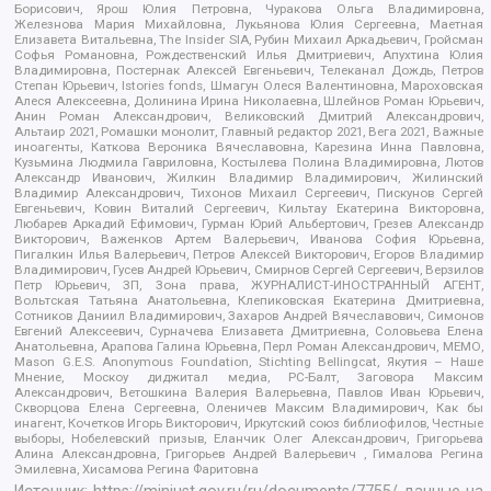
Борисович, Ярош Юлия Петровна, Чуракова Ольга Владимировна,
Железнова Мария Михайловна, Лукьянова Юлия Сергеевна, Маетная
Елизавета Витальевна, The Insider SIA, Рубин Михаил Аркадьевич, Гройсман
Софья Романовна, Рождественский Илья Дмитриевич, Апухтина Юлия
Владимировна, Постернак Алексей Евгеньевич, Телеканал Дождь, Петров
Степан Юрьевич, Istories fonds, Шмагун Олеся Валентиновна, Мароховская
Алеся Алексеевна, Долинина Ирина Николаевна, Шлейнов Роман Юрьевич,
Анин Роман Александрович, Великовский Дмитрий Александрович,
Альтаир 2021, Ромашки монолит, Главный редактор 2021, Вега 2021, Важные
иноагенты, Каткова Вероника Вячеславовна, Карезина Инна Павловна,
Кузьмина Людмила Гавриловна, Костылева Полина Владимировна, Лютов
Александр Иванович, Жилкин Владимир Владимирович, Жилинский
Владимир Александрович, Тихонов Михаил Сергеевич, Пискунов Сергей
Евгеньевич, Ковин Виталий Сергеевич, Кильтау Екатерина Викторовна,
Любарев Аркадий Ефимович, Гурман Юрий Альбертович, Грезев Александр
Викторович, Важенков Артем Валерьевич, Иванова София Юрьевна,
Пигалкин Илья Валерьевич, Петров Алексей Викторович, Егоров Владимир
Владимирович, Гусев Андрей Юрьевич, Смирнов Сергей Сергеевич, Верзилов
Петр Юрьевич, ЗП, Зона права, ЖУРНАЛИСТ-ИНОСТРАННЫЙ АГЕНТ,
Вольтская Татьяна Анатольевна, Клепиковская Екатерина Дмитриевна,
Сотников Даниил Владимирович, Захаров Андрей Вячеславович, Симонов
Евгений Алексеевич, Сурначева Елизавета Дмитриевна, Соловьева Елена
Анатольевна, Арапова Галина Юрьевна, Перл Роман Александрович, МЕМО,
Mason G.E.S. Anonymous Foundation, Stichting Bellingcat, Якутия – Наше
Мнение, Москоу диджитал медиа, РС-Балт, Заговора Максим
Александрович, Ветошкина Валерия Валерьевна, Павлов Иван Юрьевич,
Скворцова Елена Сергеевна, Оленичев Максим Владимирович, Как бы
инагент, Кочетков Игорь Викторович, Иркутский союз библиофилов, Честные
выборы, Нобелевский призыв, Еланчик Олег Александрович, Григорьева
Алина Александровна, Григорьев Андрей Валерьевич , Гималова Регина
Эмилевна, Хисамова Регина Фаритовна