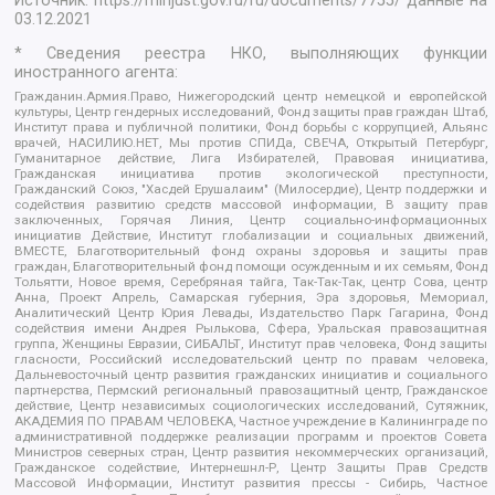
Источник:
https://minjust.gov.ru/ru/documents/7755/
данные на
03.12.2021
* Сведения реестра НКО, выполняющих функции
иностранного агента:
Гражданин.Армия.Право, Нижегородский центр немецкой и европейской
культуры, Центр гендерных исследований, Фонд защиты прав граждан Штаб,
Институт права и публичной политики, Фонд борьбы с коррупцией, Альянс
врачей, НАСИЛИЮ.НЕТ, Мы против СПИДа, СВЕЧА, Открытый Петербург,
Гуманитарное действие, Лига Избирателей, Правовая инициатива,
Гражданская инициатива против экологической преступности,
Гражданский Союз, "Хасдей Ерушалаим" (Милосердие), Центр поддержки и
содействия развитию средств массовой информации, В защиту прав
заключенных, Горячая Линия, Центр социально-информационных
инициатив Действие, Институт глобализации и социальных движений,
ВМЕСТЕ, Благотворительный фонд охраны здоровья и защиты прав
граждан, Благотворительный фонд помощи осужденным и их семьям, Фонд
Тольятти, Новое время, Серебряная тайга, Так-Так-Так, центр Сова, центр
Анна, Проект Апрель, Самарская губерния, Эра здоровья, Мемориал,
Аналитический Центр Юрия Левады, Издательство Парк Гагарина, Фонд
содействия имени Андрея Рылькова, Сфера, Уральская правозащитная
группа, Женщины Евразии, СИБАЛЬТ, Институт прав человека, Фонд защиты
гласности, Российский исследовательский центр по правам человека,
Дальневосточный центр развития гражданских инициатив и социального
партнерства, Пермский региональный правозащитный центр, Гражданское
действие, Центр независимых социологических исследований, Сутяжник,
АКАДЕМИЯ ПО ПРАВАМ ЧЕЛОВЕКА, Частное учреждение в Калининграде по
административной поддержке реализации программ и проектов Совета
Министров северных стран, Центр развития некоммерческих организаций,
Гражданское содействие, Интернешнл-Р, Центр Защиты Прав Средств
Массовой Информации, Институт развития прессы - Сибирь, Частное