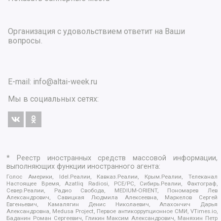
Организация с удовольствием ответит на Ваши
вопросы.
E-mail:
info@altai-week.ru
Мы в социальных сетях:
* Реестр иностранных средств массовой информации,
выполняющих функции иностранного агента:
Голос Америки, Idel.Реалии, Кавказ.Реалии, Крым.Реалии, Телеканал
Настоящее Время, Azatliq Radiosi, PCE/PC, Сибирь.Реалии, Фактограф,
Север.Реалии, Радио Свобода, MEDIUM-ORIENT, Пономарев Лев
Александрович, Савицкая Людмила Алексеевна, Маркелов Сергей
Евгеньевич, Камалягин Денис Николаевич, Апахончич Дарья
Александровна, Medusa Project, Первое антикоррупционное СМИ, VTimes.io,
Баданин Роман Сергеевич, Гликин Максим Александрович, Маняхин Петр