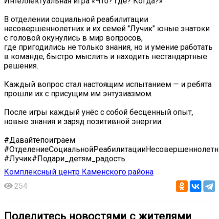
Интеллектуальная игра «Что? Где? Когда?»
В отделении социальной реабилитации
несовершеннолетних и их семей "Лучик" юные знатоки
с головой окунулись в мир вопросов,
где пригодились не только знания, но и умение работать
в команде, быстро мыслить и находить нестандартные
решения.
Каждый вопрос стал настоящим испытанием — и ребята
прошли их с присущим им энтузиазмом.
После игры каждый унёс с собой бесценный опыт,
новые знания и заряд позитивной энергии.
#Давайтепоиграем
#ОтделениеСоциальнойРеабилитацииНесовершеннолетн
#Лучик#Подари_детям_радость
Комплексный центр Каменского района
254
Поделитесь новостями с жителями