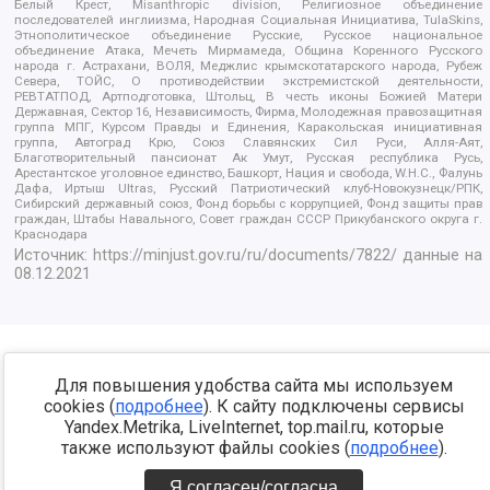
Белый Крест, Misanthropic division, Религиозное объединение
последователей инглиизма, Народная Социальная Инициатива, TulaSkins,
Этнополитическое объединение Русские, Русское национальное
объединение Атака, Мечеть Мирмамеда, Община Коренного Русского
народа г. Астрахани, ВОЛЯ, Меджлис крымскотатарского народа, Рубеж
Севера, ТОЙС, О противодействии экстремистской деятельности,
РЕВТАТПОД, Артподготовка, Штольц, В честь иконы Божией Матери
Державная, Сектор 16, Независимость, Фирма, Молодежная правозащитная
группа МПГ, Курсом Правды и Единения, Каракольская инициативная
группа, Автоград Крю, Союз Славянских Сил Руси, Алля-Аят,
Благотворительный пансионат Ак Умут, Русская республика Русь,
Арестантское уголовное единство, Башкорт, Нация и свобода, W.H.С., Фалунь
Дафа, Иртыш Ultras, Русский Патриотический клуб-Новокузнецк/РПК,
Сибирский державный союз, Фонд борьбы с коррупцией, Фонд защиты прав
граждан, Штабы Навального, Совет граждан СССР Прикубанского округа г.
Краснодара
Источник:
https://minjust.gov.ru/ru/documents/7822/
данные на
08.12.2021
Для повышения удобства сайта мы используем
cookies (
подробнее
). К сайту подключены сервисы
Yandex.Metrika, LiveInternet, top.mail.ru, которые
также используют файлы cookies (
подробнее
).
Я согласен/согласна