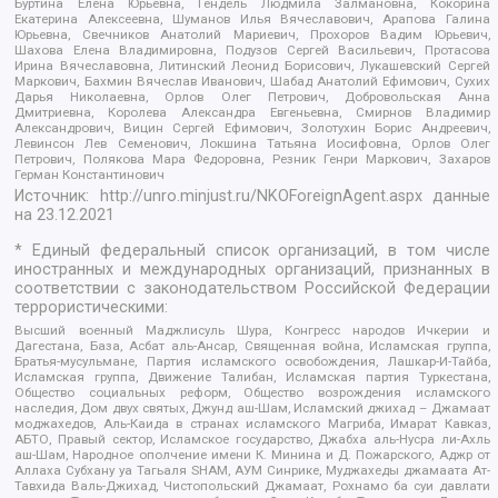
Буртина Елена Юрьевна, Гендель Людмила Залмановна, Кокорина
Екатерина Алексеевна, Шуманов Илья Вячеславович, Арапова Галина
Юрьевна, Свечников Анатолий Мариевич, Прохоров Вадим Юрьевич,
Шахова Елена Владимировна, Подузов Сергей Васильевич, Протасова
Ирина Вячеславовна, Литинский Леонид Борисович, Лукашевский Сергей
Маркович, Бахмин Вячеслав Иванович, Шабад Анатолий Ефимович, Сухих
Дарья Николаевна, Орлов Олег Петрович, Добровольская Анна
Дмитриевна, Королева Александра Евгеньевна, Смирнов Владимир
Александрович, Вицин Сергей Ефимович, Золотухин Борис Андреевич,
Левинсон Лев Семенович, Локшина Татьяна Иосифовна, Орлов Олег
Петрович, Полякова Мара Федоровна, Резник Генри Маркович, Захаров
Герман Константинович
Источник:
http://unro.minjust.ru/NKOForeignAgent.aspx
данные
на
23.12.2021
* Единый федеральный список организаций, в том числе
иностранных и международных организаций, признанных в
соответствии с законодательством Российской Федерации
террористическими:
Высший военный Маджлисуль Шура, Конгресс народов Ичкерии и
Дагестана, База, Асбат аль-Ансар, Священная война, Исламская группа,
Братья-мусульмане, Партия исламского освобождения, Лашкар-И-Тайба,
Исламская группа, Движение Талибан, Исламская партия Туркестана,
Общество социальных реформ, Общество возрождения исламского
наследия, Дом двух святых, Джунд аш-Шам, Исламский джихад – Джамаат
моджахедов, Аль-Каида в странах исламского Магриба, Имарат Кавказ,
АБТО, Правый сектор, Исламское государство, Джабха аль-Нусра ли-Ахль
аш-Шам, Народное ополчение имени К. Минина и Д. Пожарского, Аджр от
Аллаха Субхану уа Тагьаля SHAM, АУМ Синрике, Муджахеды джамаата Ат-
Тавхида Валь-Джихад, Чистопольский Джамаат, Рохнамо ба суи давлати