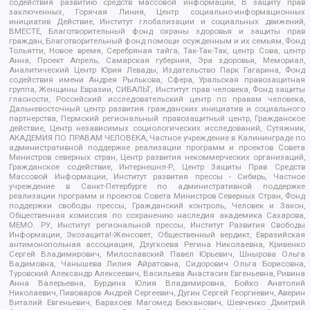
содействия развитию средств массовой информации, В защиту прав
заключенных, Горячая Линия, Центр социально-информационных
инициатив Действие, Институт глобализации и социальных движений,
ВМЕСТЕ, Благотворительный фонд охраны здоровья и защиты прав
граждан, Благотворительный фонд помощи осужденным и их семьям, Фонд
Тольятти, Новое время, Серебряная тайга, Так-Так-Так, центр Сова, центр
Анна, Проект Апрель, Самарская губерния, Эра здоровья, Мемориал,
Аналитический Центр Юрия Левады, Издательство Парк Гагарина, Фонд
содействия имени Андрея Рылькова, Сфера, Уральская правозащитная
группа, Женщины Евразии, СИБАЛЬТ, Институт прав человека, Фонд защиты
гласности, Российский исследовательский центр по правам человека,
Дальневосточный центр развития гражданских инициатив и социального
партнерства, Пермский региональный правозащитный центр, Гражданское
действие, Центр независимых социологических исследований, Сутяжник,
АКАДЕМИЯ ПО ПРАВАМ ЧЕЛОВЕКА, Частное учреждение в Калининграде по
административной поддержке реализации программ и проектов Совета
Министров северных стран, Центр развития некоммерческих организаций,
Гражданское содействие, Интернешнл-Р, Центр Защиты Прав Средств
Массовой Информации, Институт развития прессы - Сибирь, Частное
учреждение в Санкт-Петербурге по административной поддержке
реализации программ и проектов Совета Министров Северных Стран, Фонд
поддержки свободы прессы, Гражданский контроль, Человек и Закон,
Общественная комиссия по сохранению наследия академика Сахарова,
МЕМО. РУ, Институт региональной прессы, Институт Развития Свободы
Информации, Экозащита!-Женсовет, Общественный вердикт, Евразийская
антимонопольная ассоциация, Дзугкоева Регина Николаевна, Кривенко
Сергей Владимирович, Милославский Павел Юрьевич, Шнырова Ольга
Вадимовна, Чанышева Лилия Айратовна, Сидорович Ольга Борисовна,
Туровский Александр Алексеевич, Васильева Анастасия Евгеньевна, Ривина
Анна Валерьевна, Бурдина Юлия Владимировна, Бойко Анатолий
Николаевич, Пивоваров Андрей Сергеевич, Дугин Сергей Георгиевич, Аверин
Виталий Евгеньевич, Барахоев Магомед Бекханович, Шевченко Дмитрий