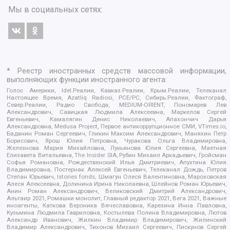
Мы в социальных сетях:
* Реестр иностранных средств массовой информации,
выполняющих функции иностранного агента:
Голос Америки, Idel.Реалии, Кавказ.Реалии, Крым.Реалии, Телеканал
Настоящее Время, Azatliq Radiosi, PCE/PC, Сибирь.Реалии, Фактограф,
Север.Реалии, Радио Свобода, MEDIUM-ORIENT, Пономарев Лев
Александрович, Савицкая Людмила Алексеевна, Маркелов Сергей
Евгеньевич, Камалягин Денис Николаевич, Апахончич Дарья
Александровна, Medusa Project, Первое антикоррупционное СМИ, VTimes.io,
Баданин Роман Сергеевич, Гликин Максим Александрович, Маняхин Петр
Борисович, Ярош Юлия Петровна, Чуракова Ольга Владимировна,
Железнова Мария Михайловна, Лукьянова Юлия Сергеевна, Маетная
Елизавета Витальевна, The Insider SIA, Рубин Михаил Аркадьевич, Гройсман
Софья Романовна, Рождественский Илья Дмитриевич, Апухтина Юлия
Владимировна, Постернак Алексей Евгеньевич, Телеканал Дождь, Петров
Степан Юрьевич, Istories fonds, Шмагун Олеся Валентиновна, Мароховская
Алеся Алексеевна, Долинина Ирина Николаевна, Шлейнов Роман Юрьевич,
Анин Роман Александрович, Великовский Дмитрий Александрович,
Альтаир 2021, Ромашки монолит, Главный редактор 2021, Вега 2021, Важные
иноагенты, Каткова Вероника Вячеславовна, Карезина Инна Павловна,
Кузьмина Людмила Гавриловна, Костылева Полина Владимировна, Лютов
Александр Иванович, Жилкин Владимир Владимирович, Жилинский
Владимир Александрович, Тихонов Михаил Сергеевич, Пискунов Сергей