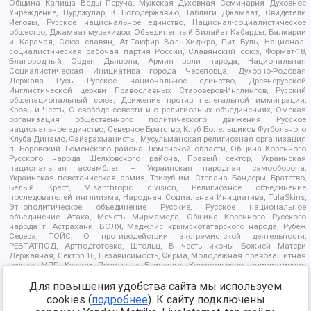
Община Капища Веды Перуна, Мужская Духовная Семинария Духовное
Учреждение, Нурджулар, К Богодержавию, Таблиги Джамаат, Свидетели
Иеговы, Русское национальное единство, Национал-социалистическое
общество, Джамаат мувахидов, Объединенный Вилайат Кабарды, Балкарии
и Карачая, Союз славян, Ат-Такфир Валь-Хиджра, Пит Буль, Национал-
социалистическая рабочая партия России, Славянский союз, Формат-18,
Благородный Орден Дьявола, Армия воли народа, Национальная
Социалистическая Инициатива города Череповца, Духовно-Родовая
Держава Русь, Русское национальное единство, Древнерусской
Инглистической церкви Православных Староверов-Инглингов, Русский
общенациональный союз, Движение против нелегальной иммиграции,
Кровь и Честь, О свободе совести и о религиозных объединениях, Омская
организация общественного политического движения Русское
национальное единство, Северное Братство, Клуб Болельщиков Футбольного
Клуба Динамо, Файзрахманисты, Мусульманская религиозная организация
п. Боровский Тюменского района Тюменской области, Община Коренного
Русского народа Щелковского района, Правый сектор, Украинская
национальная ассамблея – Украинская народная самооборона,
Украинская повстанческая армия, Тризуб им. Степана Бандеры, Братство,
Белый Крест, Misanthropic division, Религиозное объединение
последователей инглиизма, Народная Социальная Инициатива, TulaSkins,
Этнополитическое объединение Русские, Русское национальное
объединение Атака, Мечеть Мирмамеда, Община Коренного Русского
народа г. Астрахани, ВОЛЯ, Меджлис крымскотатарского народа, Рубеж
Севера, ТОЙС, О противодействии экстремистской деятельности,
РЕВТАТПОД, Артподготовка, Штольц, В честь иконы Божией Матери
Державная, Сектор 16, Независимость, Фирма, Молодежная правозащитная
группа МПГ, Курсом Правды и Единения, Каракольская инициативная
группа, Автоград Крю, Союз Славянских Сил Руси, Алля-Аят,
Благотворительный пансионат Ак Умут, Русская республика Русь,
Для повышения удобства сайта мы используем
Арестантское уголовное единство, Башкорт, Нация и свобода, W.H.С., Фалунь
cookies (
подробнее
). К сайту подключены
Дафа, Иртыш Ultras, Русский Патриотический клуб-Новокузнецк/РПК,