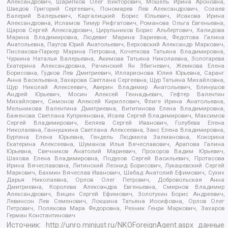
Александрович, Шарипков Олег Викторович, Мошель Ирина Ароновна,
Шведов Григорий Сергеевич, Пономарев Лев Александрович, Созаев
Валерий Валерьевич, Каргалицкий Борис Юльевич, Исакова Ирина
Александровна, Исламов Тимур Рифгатович, Романова Ольга Евгеньевна,
Щаров Сергей Алексадрович, Цирульников Борис Альбертович, Халидова
Марина Владимировна, Людевиг Марина Зариевна, Федотова Галина
Анатольевна, Паутов Юрий Анатольевич, Верховский Александр Маркович,
Пислакова-Паркер Марина Петровна, Кочеткова Татьяна Владимировна,
Чуркина Наталья Валерьевна, Акимова Татьяна Николаевна, Золотарева
Екатерина Александровна, Рачинский Ян Збигневич, Жемкова Елена
Борисовна, Гудков Лев Дмитриевич, Илларионова Юлия Юрьевна, Саранг
Анна Васильевна, Захарова Светлана Сергеевна, Щур Татьяна Михайловна,
Щур Николай Алексеевич, Аверин Владимир Анатольевич, Блинушов
Андрей Юрьевич, Мосин Алексей Геннадьевич, Гефтер Валентин
Михайлович, Симонов Алексей Кириллович, Флиге Ирина Анатольевна,
Мельникова Валентина Дмитриевна, Вититинова Елена Владимировна,
Баженова Светлана Куприяновна, Исаев Сергей Владимирович, Максимов
Сергей Владимирович, Беляев Сергей Иванович, Голубева Елена
Николаевна, Ганнушкина Светлана Алексеевна, Закс Елена Владимировна,
Буртина Елена Юрьевна, Гендель Людмила Залмановна, Кокорина
Екатерина Алексеевна, Шуманов Илья Вячеславович, Арапова Галина
Юрьевна, Свечников Анатолий Мариевич, Прохоров Вадим Юрьевич,
Шахова Елена Владимировна, Подузов Сергей Васильевич, Протасова
Ирина Вячеславовна, Литинский Леонид Борисович, Лукашевский Сергей
Маркович, Бахмин Вячеслав Иванович, Шабад Анатолий Ефимович, Сухих
Дарья Николаевна, Орлов Олег Петрович, Добровольская Анна
Дмитриевна, Королева Александра Евгеньевна, Смирнов Владимир
Александрович, Вицин Сергей Ефимович, Золотухин Борис Андреевич,
Левинсон Лев Семенович, Локшина Татьяна Иосифовна, Орлов Олег
Петрович, Полякова Мара Федоровна, Резник Генри Маркович, Захаров
Герман Константинович
Источник:
http://unro.minjust.ru/NKOForeignAgent.aspx
данные