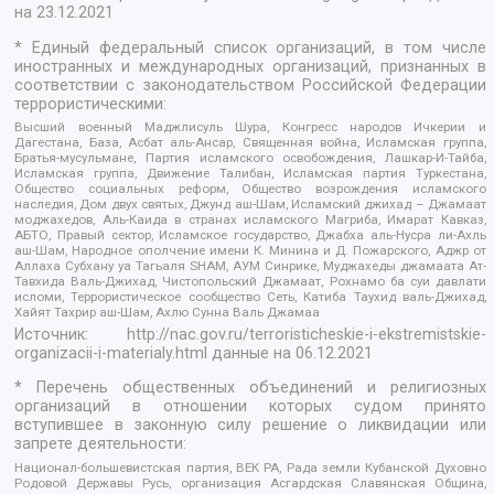
на
23.12.2021
* Единый федеральный список организаций, в том числе
иностранных и международных организаций, признанных в
соответствии с законодательством Российской Федерации
террористическими:
Высший военный Маджлисуль Шура, Конгресс народов Ичкерии и
Дагестана, База, Асбат аль-Ансар, Священная война, Исламская группа,
Братья-мусульмане, Партия исламского освобождения, Лашкар-И-Тайба,
Исламская группа, Движение Талибан, Исламская партия Туркестана,
Общество социальных реформ, Общество возрождения исламского
наследия, Дом двух святых, Джунд аш-Шам, Исламский джихад – Джамаат
моджахедов, Аль-Каида в странах исламского Магриба, Имарат Кавказ,
АБТО, Правый сектор, Исламское государство, Джабха аль-Нусра ли-Ахль
аш-Шам, Народное ополчение имени К. Минина и Д. Пожарского, Аджр от
Аллаха Субхану уа Тагьаля SHAM, АУМ Синрике, Муджахеды джамаата Ат-
Тавхида Валь-Джихад, Чистопольский Джамаат, Рохнамо ба суи давлати
исломи, Террористическое сообщество Сеть, Катиба Таухид валь-Джихад,
Хайят Тахрир аш-Шам, Ахлю Сунна Валь Джамаа
Источник:
http://nac.gov.ru/terroristicheskie-i-ekstremistskie-
organizacii-i-materialy.html
данные на
06.12.2021
* Перечень общественных объединений и религиозных
организаций в отношении которых судом принято
вступившее в законную силу решение о ликвидации или
запрете деятельности:
Национал-большевистская партия, ВЕК РА, Рада земли Кубанской Духовно
Родовой Державы Русь, организация Асгардская Славянская Община,