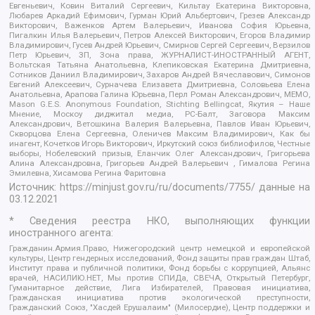
Евгеньевич, Ковин Виталий Сергеевич, Кильтау Екатерина Викторовна,
Любарев Аркадий Ефимович, Гурман Юрий Альбертович, Грезев Александр
Викторович, Важенков Артем Валерьевич, Иванова София Юрьевна,
Пигалкин Илья Валерьевич, Петров Алексей Викторович, Егоров Владимир
Владимирович, Гусев Андрей Юрьевич, Смирнов Сергей Сергеевич, Верзилов
Петр Юрьевич, ЗП, Зона права, ЖУРНАЛИСТ-ИНОСТРАННЫЙ АГЕНТ,
Вольтская Татьяна Анатольевна, Клепиковская Екатерина Дмитриевна,
Сотников Даниил Владимирович, Захаров Андрей Вячеславович, Симонов
Евгений Алексеевич, Сурначева Елизавета Дмитриевна, Соловьева Елена
Анатольевна, Арапова Галина Юрьевна, Перл Роман Александрович, МЕМО,
Mason G.E.S. Anonymous Foundation, Stichting Bellingcat, Якутия – Наше
Мнение, Москоу диджитал медиа, РС-Балт, Заговора Максим
Александрович, Ветошкина Валерия Валерьевна, Павлов Иван Юрьевич,
Скворцова Елена Сергеевна, Оленичев Максим Владимирович, Как бы
инагент, Кочетков Игорь Викторович, Иркутский союз библиофилов, Честные
выборы, Нобелевский призыв, Еланчик Олег Александрович, Григорьева
Алина Александровна, Григорьев Андрей Валерьевич , Гималова Регина
Эмилевна, Хисамова Регина Фаритовна
Источник:
https://minjust.gov.ru/ru/documents/7755/
данные на
03.12.2021
* Сведения реестра НКО, выполняющих функции
иностранного агента:
Гражданин.Армия.Право, Нижегородский центр немецкой и европейской
культуры, Центр гендерных исследований, Фонд защиты прав граждан Штаб,
Институт права и публичной политики, Фонд борьбы с коррупцией, Альянс
врачей, НАСИЛИЮ.НЕТ, Мы против СПИДа, СВЕЧА, Открытый Петербург,
Гуманитарное действие, Лига Избирателей, Правовая инициатива,
Гражданская инициатива против экологической преступности,
Гражданский Союз, "Хасдей Ерушалаим" (Милосердие), Центр поддержки и