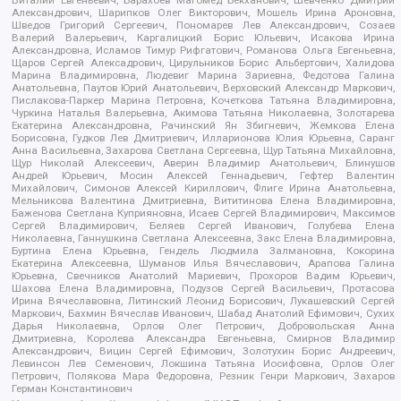
Александрович, Шарипков Олег Викторович, Мошель Ирина Ароновна,
Шведов Григорий Сергеевич, Пономарев Лев Александрович, Созаев
Валерий Валерьевич, Каргалицкий Борис Юльевич, Исакова Ирина
Александровна, Исламов Тимур Рифгатович, Романова Ольга Евгеньевна,
Щаров Сергей Алексадрович, Цирульников Борис Альбертович, Халидова
Марина Владимировна, Людевиг Марина Зариевна, Федотова Галина
Анатольевна, Паутов Юрий Анатольевич, Верховский Александр Маркович,
Пислакова-Паркер Марина Петровна, Кочеткова Татьяна Владимировна,
Чуркина Наталья Валерьевна, Акимова Татьяна Николаевна, Золотарева
Екатерина Александровна, Рачинский Ян Збигневич, Жемкова Елена
Борисовна, Гудков Лев Дмитриевич, Илларионова Юлия Юрьевна, Саранг
Анна Васильевна, Захарова Светлана Сергеевна, Щур Татьяна Михайловна,
Щур Николай Алексеевич, Аверин Владимир Анатольевич, Блинушов
Андрей Юрьевич, Мосин Алексей Геннадьевич, Гефтер Валентин
Михайлович, Симонов Алексей Кириллович, Флиге Ирина Анатольевна,
Мельникова Валентина Дмитриевна, Вититинова Елена Владимировна,
Баженова Светлана Куприяновна, Исаев Сергей Владимирович, Максимов
Сергей Владимирович, Беляев Сергей Иванович, Голубева Елена
Николаевна, Ганнушкина Светлана Алексеевна, Закс Елена Владимировна,
Буртина Елена Юрьевна, Гендель Людмила Залмановна, Кокорина
Екатерина Алексеевна, Шуманов Илья Вячеславович, Арапова Галина
Юрьевна, Свечников Анатолий Мариевич, Прохоров Вадим Юрьевич,
Шахова Елена Владимировна, Подузов Сергей Васильевич, Протасова
Ирина Вячеславовна, Литинский Леонид Борисович, Лукашевский Сергей
Маркович, Бахмин Вячеслав Иванович, Шабад Анатолий Ефимович, Сухих
Дарья Николаевна, Орлов Олег Петрович, Добровольская Анна
Дмитриевна, Королева Александра Евгеньевна, Смирнов Владимир
Александрович, Вицин Сергей Ефимович, Золотухин Борис Андреевич,
Левинсон Лев Семенович, Локшина Татьяна Иосифовна, Орлов Олег
Петрович, Полякова Мара Федоровна, Резник Генри Маркович, Захаров
Герман Константинович