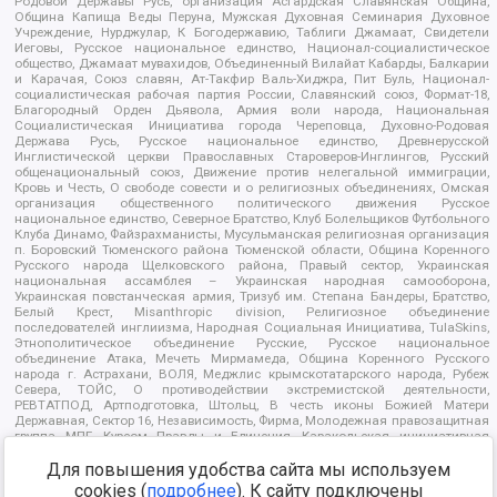
Родовой Державы Русь, организация Асгардская Славянская Община,
Община Капища Веды Перуна, Мужская Духовная Семинария Духовное
Учреждение, Нурджулар, К Богодержавию, Таблиги Джамаат, Свидетели
Иеговы, Русское национальное единство, Национал-социалистическое
общество, Джамаат мувахидов, Объединенный Вилайат Кабарды, Балкарии
и Карачая, Союз славян, Ат-Такфир Валь-Хиджра, Пит Буль, Национал-
социалистическая рабочая партия России, Славянский союз, Формат-18,
Благородный Орден Дьявола, Армия воли народа, Национальная
Социалистическая Инициатива города Череповца, Духовно-Родовая
Держава Русь, Русское национальное единство, Древнерусской
Инглистической церкви Православных Староверов-Инглингов, Русский
общенациональный союз, Движение против нелегальной иммиграции,
Кровь и Честь, О свободе совести и о религиозных объединениях, Омская
организация общественного политического движения Русское
национальное единство, Северное Братство, Клуб Болельщиков Футбольного
Клуба Динамо, Файзрахманисты, Мусульманская религиозная организация
п. Боровский Тюменского района Тюменской области, Община Коренного
Русского народа Щелковского района, Правый сектор, Украинская
национальная ассамблея – Украинская народная самооборона,
Украинская повстанческая армия, Тризуб им. Степана Бандеры, Братство,
Белый Крест, Misanthropic division, Религиозное объединение
последователей инглиизма, Народная Социальная Инициатива, TulaSkins,
Этнополитическое объединение Русские, Русское национальное
объединение Атака, Мечеть Мирмамеда, Община Коренного Русского
народа г. Астрахани, ВОЛЯ, Меджлис крымскотатарского народа, Рубеж
Севера, ТОЙС, О противодействии экстремистской деятельности,
РЕВТАТПОД, Артподготовка, Штольц, В честь иконы Божией Матери
Державная, Сектор 16, Независимость, Фирма, Молодежная правозащитная
группа МПГ, Курсом Правды и Единения, Каракольская инициативная
группа, Автоград Крю, Союз Славянских Сил Руси, Алля-Аят,
Благотворительный пансионат Ак Умут, Русская республика Русь,
Для повышения удобства сайта мы используем
Арестантское уголовное единство, Башкорт, Нация и свобода, W.H.С., Фалунь
cookies (
подробнее
). К сайту подключены