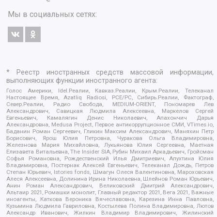
Мы в социальных сетях:
* Реестр иностранных средств массовой информации,
выполняющих функции иностранного агента:
Голос Америки, Idel.Реалии, Кавказ.Реалии, Крым.Реалии, Телеканал
Настоящее Время, Azatliq Radiosi, PCE/PC, Сибирь.Реалии, Фактограф,
Север.Реалии, Радио Свобода, MEDIUM-ORIENT, Пономарев Лев
Александрович, Савицкая Людмила Алексеевна, Маркелов Сергей
Евгеньевич, Камалягин Денис Николаевич, Апахончич Дарья
Александровна, Medusa Project, Первое антикоррупционное СМИ, VTimes.io,
Баданин Роман Сергеевич, Гликин Максим Александрович, Маняхин Петр
Борисович, Ярош Юлия Петровна, Чуракова Ольга Владимировна,
Железнова Мария Михайловна, Лукьянова Юлия Сергеевна, Маетная
Елизавета Витальевна, The Insider SIA, Рубин Михаил Аркадьевич, Гройсман
Софья Романовна, Рождественский Илья Дмитриевич, Апухтина Юлия
Владимировна, Постернак Алексей Евгеньевич, Телеканал Дождь, Петров
Степан Юрьевич, Istories fonds, Шмагун Олеся Валентиновна, Мароховская
Алеся Алексеевна, Долинина Ирина Николаевна, Шлейнов Роман Юрьевич,
Анин Роман Александрович, Великовский Дмитрий Александрович,
Альтаир 2021, Ромашки монолит, Главный редактор 2021, Вега 2021, Важные
иноагенты, Каткова Вероника Вячеславовна, Карезина Инна Павловна,
Кузьмина Людмила Гавриловна, Костылева Полина Владимировна, Лютов
Александр Иванович, Жилкин Владимир Владимирович, Жилинский