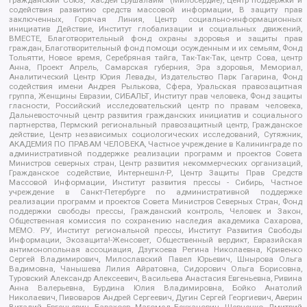
содействия развитию средств массовой информации, В защиту прав
заключенных, Горячая Линия, Центр социально-информационных
инициатив Действие, Институт глобализации и социальных движений,
ВМЕСТЕ, Благотворительный фонд охраны здоровья и защиты прав
граждан, Благотворительный фонд помощи осужденным и их семьям, Фонд
Тольятти, Новое время, Серебряная тайга, Так-Так-Так, центр Сова, центр
Анна, Проект Апрель, Самарская губерния, Эра здоровья, Мемориал,
Аналитический Центр Юрия Левады, Издательство Парк Гагарина, Фонд
содействия имени Андрея Рылькова, Сфера, Уральская правозащитная
группа, Женщины Евразии, СИБАЛЬТ, Институт прав человека, Фонд защиты
гласности, Российский исследовательский центр по правам человека,
Дальневосточный центр развития гражданских инициатив и социального
партнерства, Пермский региональный правозащитный центр, Гражданское
действие, Центр независимых социологических исследований, Сутяжник,
АКАДЕМИЯ ПО ПРАВАМ ЧЕЛОВЕКА, Частное учреждение в Калининграде по
административной поддержке реализации программ и проектов Совета
Министров северных стран, Центр развития некоммерческих организаций,
Гражданское содействие, Интернешнл-Р, Центр Защиты Прав Средств
Массовой Информации, Институт развития прессы - Сибирь, Частное
учреждение в Санкт-Петербурге по административной поддержке
реализации программ и проектов Совета Министров Северных Стран, Фонд
поддержки свободы прессы, Гражданский контроль, Человек и Закон,
Общественная комиссия по сохранению наследия академика Сахарова,
МЕМО. РУ, Институт региональной прессы, Институт Развития Свободы
Информации, Экозащита!-Женсовет, Общественный вердикт, Евразийская
антимонопольная ассоциация, Дзугкоева Регина Николаевна, Кривенко
Сергей Владимирович, Милославский Павел Юрьевич, Шнырова Ольга
Вадимовна, Чанышева Лилия Айратовна, Сидорович Ольга Борисовна,
Туровский Александр Алексеевич, Васильева Анастасия Евгеньевна, Ривина
Анна Валерьевна, Бурдина Юлия Владимировна, Бойко Анатолий
Николаевич, Пивоваров Андрей Сергеевич, Дугин Сергей Георгиевич, Аверин
Виталий Евгеньевич, Барахоев Магомед Бекханович, Шевченко Дмитрий