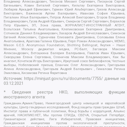
Владимир Александрович, Тихонов Михаил Сергеевич, Пискунов Сергей
Евгеньевич, Ковин Виталий Сергеевич, Кильтау Екатерина Викторовна,
Любарев Аркадий Ефимович, Гурман Юрий Альбертович, Грезев Александр
Викторович, Важенков Артем Валерьевич, Иванова София Юрьевна,
Пигалкин Илья Валерьевич, Петров Алексей Викторович, Егоров Владимир
Владимирович, Гусев Андрей Юрьевич, Смирнов Сергей Сергеевич, Верзилов
Петр Юрьевич, ЗП, Зона права, ЖУРНАЛИСТ-ИНОСТРАННЫЙ АГЕНТ,
Вольтская Татьяна Анатольевна, Клепиковская Екатерина Дмитриевна,
Сотников Даниил Владимирович, Захаров Андрей Вячеславович, Симонов
Евгений Алексеевич, Сурначева Елизавета Дмитриевна, Соловьева Елена
Анатольевна, Арапова Галина Юрьевна, Перл Роман Александрович, МЕМО,
Mason G.E.S. Anonymous Foundation, Stichting Bellingcat, Якутия – Наше
Мнение, Москоу диджитал медиа, РС-Балт, Заговора Максим
Александрович, Ветошкина Валерия Валерьевна, Павлов Иван Юрьевич,
Скворцова Елена Сергеевна, Оленичев Максим Владимирович, Как бы
инагент, Кочетков Игорь Викторович, Иркутский союз библиофилов, Честные
выборы, Нобелевский призыв, Еланчик Олег Александрович, Григорьева
Алина Александровна, Григорьев Андрей Валерьевич , Гималова Регина
Эмилевна, Хисамова Регина Фаритовна
Источник:
https://minjust.gov.ru/ru/documents/7755/
данные на
03.12.2021
* Сведения реестра НКО, выполняющих функции
иностранного агента:
Гражданин.Армия.Право, Нижегородский центр немецкой и европейской
культуры, Центр гендерных исследований, Фонд защиты прав граждан Штаб,
Институт права и публичной политики, Фонд борьбы с коррупцией, Альянс
врачей, НАСИЛИЮ.НЕТ, Мы против СПИДа, СВЕЧА, Открытый Петербург,
Гуманитарное действие, Лига Избирателей, Правовая инициатива,
Гражданская инициатива против экологической преступности,
Гражданский Союз, "Хасдей Ерушалаим" (Милосердие), Центр поддержки и