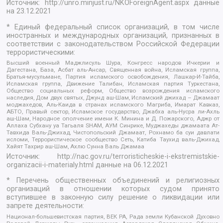
Источник:
http://unro.minjust.ru/NKOForeignAgent.aspx
данные
на
23.12.2021
* Единый федеральный список организаций, в том числе
иностранных и международных организаций, признанных в
соответствии с законодательством Российской Федерации
террористическими:
Высший военный Маджлисуль Шура, Конгресс народов Ичкерии и
Дагестана, База, Асбат аль-Ансар, Священная война, Исламская группа,
Братья-мусульмане, Партия исламского освобождения, Лашкар-И-Тайба,
Исламская группа, Движение Талибан, Исламская партия Туркестана,
Общество социальных реформ, Общество возрождения исламского
наследия, Дом двух святых, Джунд аш-Шам, Исламский джихад – Джамаат
моджахедов, Аль-Каида в странах исламского Магриба, Имарат Кавказ,
АБТО, Правый сектор, Исламское государство, Джабха аль-Нусра ли-Ахль
аш-Шам, Народное ополчение имени К. Минина и Д. Пожарского, Аджр от
Аллаха Субхану уа Тагьаля SHAM, АУМ Синрике, Муджахеды джамаата Ат-
Тавхида Валь-Джихад, Чистопольский Джамаат, Рохнамо ба суи давлати
исломи, Террористическое сообщество Сеть, Катиба Таухид валь-Джихад,
Хайят Тахрир аш-Шам, Ахлю Сунна Валь Джамаа
Источник:
http://nac.gov.ru/terroristicheskie-i-ekstremistskie-
organizacii-i-materialy.html
данные на
06.12.2021
* Перечень общественных объединений и религиозных
организаций в отношении которых судом принято
вступившее в законную силу решение о ликвидации или
запрете деятельности:
Национал-большевистская партия, ВЕК РА, Рада земли Кубанской Духовно