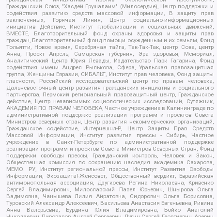
Гражданский Союз, "Хасдей Ерушалаим" (Милосердие), Центр поддержки и
содействия развитию средств массовой информации, В защиту прав
заключенных, Горячая Линия, Центр социально-информационных
инициатив Действие, Институт глобализации и социальных движений,
ВМЕСТЕ, Благотворительный фонд охраны здоровья и защиты прав
граждан, Благотворительный фонд помощи осужденным и их семьям, Фонд
Тольятти, Новое время, Серебряная тайга, Так-Так-Так, центр Сова, центр
Анна, Проект Апрель, Самарская губерния, Эра здоровья, Мемориал,
Аналитический Центр Юрия Левады, Издательство Парк Гагарина, Фонд
содействия имени Андрея Рылькова, Сфера, Уральская правозащитная
группа, Женщины Евразии, СИБАЛЬТ, Институт прав человека, Фонд защиты
гласности, Российский исследовательский центр по правам человека,
Дальневосточный центр развития гражданских инициатив и социального
партнерства, Пермский региональный правозащитный центр, Гражданское
действие, Центр независимых социологических исследований, Сутяжник,
АКАДЕМИЯ ПО ПРАВАМ ЧЕЛОВЕКА, Частное учреждение в Калининграде по
административной поддержке реализации программ и проектов Совета
Министров северных стран, Центр развития некоммерческих организаций,
Гражданское содействие, Интернешнл-Р, Центр Защиты Прав Средств
Массовой Информации, Институт развития прессы - Сибирь, Частное
учреждение в Санкт-Петербурге по административной поддержке
реализации программ и проектов Совета Министров Северных Стран, Фонд
поддержки свободы прессы, Гражданский контроль, Человек и Закон,
Общественная комиссия по сохранению наследия академика Сахарова,
МЕМО. РУ, Институт региональной прессы, Институт Развития Свободы
Информации, Экозащита!-Женсовет, Общественный вердикт, Евразийская
антимонопольная ассоциация, Дзугкоева Регина Николаевна, Кривенко
Сергей Владимирович, Милославский Павел Юрьевич, Шнырова Ольга
Вадимовна, Чанышева Лилия Айратовна, Сидорович Ольга Борисовна,
Туровский Александр Алексеевич, Васильева Анастасия Евгеньевна, Ривина
Анна Валерьевна, Бурдина Юлия Владимировна, Бойко Анатолий
Николаевич, Пивоваров Андрей Сергеевич, Дугин Сергей Георгиевич, Аверин