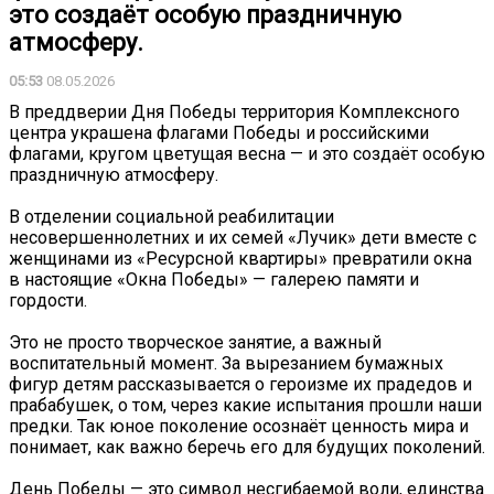
это создаёт особую праздничную
атмосферу.
05:53
08.05.2026
В преддверии Дня Победы территория Комплексного
центра украшена флагами Победы и российскими
флагами, кругом цветущая весна — и это создаёт особую
праздничную атмосферу.
В отделении социальной реабилитации
несовершеннолетних и их семей «Лучик» дети вместе с
женщинами из «Ресурсной квартиры» превратили окна
в настоящие «Окна Победы» — галерею памяти и
гордости. ️
Это не просто творческое занятие, а важный
воспитательный момент. За вырезанием бумажных
фигур детям рассказывается о героизме их прадедов и
прабабушек, о том, через какие испытания прошли наши
предки. Так юное поколение осознаёт ценность мира и
понимает, как важно беречь его для будущих поколений.
День Победы — это символ несгибаемой воли, единства