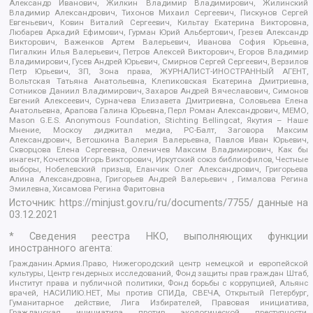
Александр Иванович, Жилкин Владимир Владимирович, Жилинский
Владимир Александрович, Тихонов Михаил Сергеевич, Пискунов Сергей
Евгеньевич, Ковин Виталий Сергеевич, Кильтау Екатерина Викторовна,
Любарев Аркадий Ефимович, Гурман Юрий Альбертович, Грезев Александр
Викторович, Важенков Артем Валерьевич, Иванова София Юрьевна,
Пигалкин Илья Валерьевич, Петров Алексей Викторович, Егоров Владимир
Владимирович, Гусев Андрей Юрьевич, Смирнов Сергей Сергеевич, Верзилов
Петр Юрьевич, ЗП, Зона права, ЖУРНАЛИСТ-ИНОСТРАННЫЙ АГЕНТ,
Вольтская Татьяна Анатольевна, Клепиковская Екатерина Дмитриевна,
Сотников Даниил Владимирович, Захаров Андрей Вячеславович, Симонов
Евгений Алексеевич, Сурначева Елизавета Дмитриевна, Соловьева Елена
Анатольевна, Арапова Галина Юрьевна, Перл Роман Александрович, МЕМО,
Mason G.E.S. Anonymous Foundation, Stichting Bellingcat, Якутия – Наше
Мнение, Москоу диджитал медиа, РС-Балт, Заговора Максим
Александрович, Ветошкина Валерия Валерьевна, Павлов Иван Юрьевич,
Скворцова Елена Сергеевна, Оленичев Максим Владимирович, Как бы
инагент, Кочетков Игорь Викторович, Иркутский союз библиофилов, Честные
выборы, Нобелевский призыв, Еланчик Олег Александрович, Григорьева
Алина Александровна, Григорьев Андрей Валерьевич , Гималова Регина
Эмилевна, Хисамова Регина Фаритовна
Источник:
https://minjust.gov.ru/ru/documents/7755/
данные на
03.12.2021
* Сведения реестра НКО, выполняющих функции
иностранного агента:
Гражданин.Армия.Право, Нижегородский центр немецкой и европейской
культуры, Центр гендерных исследований, Фонд защиты прав граждан Штаб,
Институт права и публичной политики, Фонд борьбы с коррупцией, Альянс
врачей, НАСИЛИЮ.НЕТ, Мы против СПИДа, СВЕЧА, Открытый Петербург,
Гуманитарное действие, Лига Избирателей, Правовая инициатива,
Гражданская инициатива против экологической преступности,