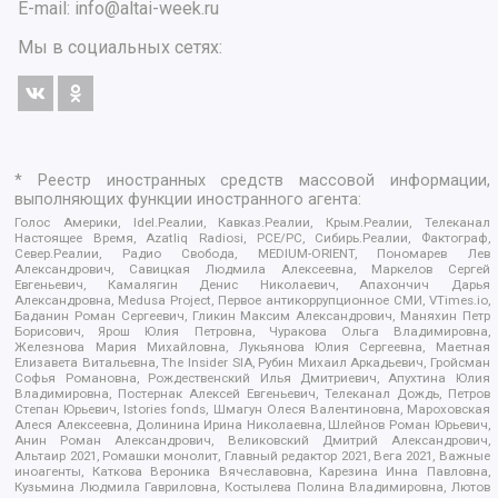
E-mail:
info@altai-week.ru
Мы в социальных сетях:
* Реестр иностранных средств массовой информации,
выполняющих функции иностранного агента:
Голос Америки, Idel.Реалии, Кавказ.Реалии, Крым.Реалии, Телеканал
Настоящее Время, Azatliq Radiosi, PCE/PC, Сибирь.Реалии, Фактограф,
Север.Реалии, Радио Свобода, MEDIUM-ORIENT, Пономарев Лев
Александрович, Савицкая Людмила Алексеевна, Маркелов Сергей
Евгеньевич, Камалягин Денис Николаевич, Апахончич Дарья
Александровна, Medusa Project, Первое антикоррупционное СМИ, VTimes.io,
Баданин Роман Сергеевич, Гликин Максим Александрович, Маняхин Петр
Борисович, Ярош Юлия Петровна, Чуракова Ольга Владимировна,
Железнова Мария Михайловна, Лукьянова Юлия Сергеевна, Маетная
Елизавета Витальевна, The Insider SIA, Рубин Михаил Аркадьевич, Гройсман
Софья Романовна, Рождественский Илья Дмитриевич, Апухтина Юлия
Владимировна, Постернак Алексей Евгеньевич, Телеканал Дождь, Петров
Степан Юрьевич, Istories fonds, Шмагун Олеся Валентиновна, Мароховская
Алеся Алексеевна, Долинина Ирина Николаевна, Шлейнов Роман Юрьевич,
Анин Роман Александрович, Великовский Дмитрий Александрович,
Альтаир 2021, Ромашки монолит, Главный редактор 2021, Вега 2021, Важные
иноагенты, Каткова Вероника Вячеславовна, Карезина Инна Павловна,
Кузьмина Людмила Гавриловна, Костылева Полина Владимировна, Лютов