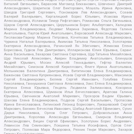
Виталий Евгеньевич, Барахоев Магомед Бекханович, Шевченко Дмитрий
Александрович, Шарипков Олег Викторович, Мошель Ирина Ароновна,
Шведов Григорий Сергеевич, Пономарев Лев Александрович, Созаев
Валерий Валерьевич, Каргалицкий Борис Юльевич, Исакова Ирина
Александровна, Исламов Тимур Рифгатович, Романова Ольга Евгеньевна,
Щаров Сергей Алексадрович, Цирульников Борис Альбертович, Халидова
Марина Владимировна, Людевиг Марина Зариевна, Федотова Галина
Анатольевна, Паутов Юрий Анатольевич, Верховский Александр Маркович,
Пислакова-Паркер Марина Петровна, Кочеткова Татьяна Владимировна,
Чуркина Наталья Валерьевна, Акимова Татьяна Николаевна, Золотарева
Екатерина Александровна, Рачинский Ян Збигневич, Жемкова Елена
Борисовна, Гудков Лев Дмитриевич, Илларионова Юлия Юрьевна, Саранг
Анна Васильевна, Захарова Светлана Сергеевна, Щур Татьяна Михайловна,
Щур Николай Алексеевич, Аверин Владимир Анатольевич, Блинушов
Андрей Юрьевич, Мосин Алексей Геннадьевич, Гефтер Валентин
Михайлович, Симонов Алексей Кириллович, Флиге Ирина Анатольевна,
Мельникова Валентина Дмитриевна, Вититинова Елена Владимировна,
Баженова Светлана Куприяновна, Исаев Сергей Владимирович, Максимов
Сергей Владимирович, Беляев Сергей Иванович, Голубева Елена
Николаевна, Ганнушкина Светлана Алексеевна, Закс Елена Владимировна,
Буртина Елена Юрьевна, Гендель Людмила Залмановна, Кокорина
Екатерина Алексеевна, Шуманов Илья Вячеславович, Арапова Галина
Юрьевна, Свечников Анатолий Мариевич, Прохоров Вадим Юрьевич,
Шахова Елена Владимировна, Подузов Сергей Васильевич, Протасова
Ирина Вячеславовна, Литинский Леонид Борисович, Лукашевский Сергей
Маркович, Бахмин Вячеслав Иванович, Шабад Анатолий Ефимович, Сухих
Дарья Николаевна, Орлов Олег Петрович, Добровольская Анна
Дмитриевна, Королева Александра Евгеньевна, Смирнов Владимир
Александрович, Вицин Сергей Ефимович, Золотухин Борис Андреевич,
Левинсон Лев Семенович, Локшина Татьяна Иосифовна, Орлов Олег
Петрович, Полякова Мара Федоровна, Резник Генри Маркович, Захаров
Герман Константинович