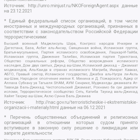
Источник:
http://unro.minjust.ru/NKOForeignAgent.aspx
данные
на
23.12.2021
* Единый федеральный список организаций, в том числе
иностранных и международных организаций, признанных в
соответствии с законодательством Российской Федерации
террористическими:
Высший военный Маджлисуль Шура, Конгресс народов Ичкерии и
Дагестана, База, Асбат аль-Ансар, Священная война, Исламская группа,
Братья-мусульмане, Партия исламского освобождения, Лашкар-И-Тайба,
Исламская группа, Движение Талибан, Исламская партия Туркестана,
Общество социальных реформ, Общество возрождения исламского
наследия, Дом двух святых, Джунд аш-Шам, Исламский джихад – Джамаат
моджахедов, Аль-Каида в странах исламского Магриба, Имарат Кавказ,
АБТО, Правый сектор, Исламское государство, Джабха аль-Нусра ли-Ахль
аш-Шам, Народное ополчение имени К. Минина и Д. Пожарского, Аджр от
Аллаха Субхану уа Тагьаля SHAM, АУМ Синрике, Муджахеды джамаата Ат-
Тавхида Валь-Джихад, Чистопольский Джамаат, Рохнамо ба суи давлати
исломи, Террористическое сообщество Сеть, Катиба Таухид валь-Джихад,
Хайят Тахрир аш-Шам, Ахлю Сунна Валь Джамаа
Источник:
http://nac.gov.ru/terroristicheskie-i-ekstremistskie-
organizacii-i-materialy.html
данные на
06.12.2021
* Перечень общественных объединений и религиозных
организаций в отношении которых судом принято
вступившее в законную силу решение о ликвидации или
запрете деятельности:
Национал-большевистская партия, ВЕК РА, Рада земли Кубанской Духовно