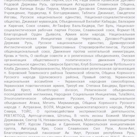
Родовой Державы Русь, организация Асгардская Славянская Община,
Община Капища Веды Перуна, Мужская Духовная Семинария Духовное
Учреждение, Нурджулар, К Богодержавию, Таблиги Джамаат, Свидетели
Иеговы, Русское национальное единство, Национал-социалистическое
общество, Джамаат мувахидов, Объединенный Вилайат Кабарды, Балкарии
и Карачая, Союз славян, Ат-Такфир Валь-Хиджра, Пит Буль, Национал-
социалистическая рабочая партия России, Славянский союз, Формат-18,
Благородный Орден Дьявола, Армия воли народа, Национальная
Социалистическая Инициатива города Череповца, Духовно-Родовая
Держава Русь, Русское национальное единство, Древнерусской
Инглистической церкви Православных Староверов-Инглингов, Русский
общенациональный союз, Движение против нелегальной иммиграции,
Кровь и Честь, О свободе совести и о религиозных объединениях, Омская
организация общественного политического движения Русское
национальное единство, Северное Братство, Клуб Болельщиков Футбольного
Клуба Динамо, Файзрахманисты, Мусульманская религиозная организация
п. Боровский Тюменского района Тюменской области, Община Коренного
Русского народа Щелковского района, Правый сектор, Украинская
национальная ассамблея – Украинская народная самооборона,
Украинская повстанческая армия, Тризуб им. Степана Бандеры, Братство,
Белый Крест, Misanthropic division, Религиозное объединение
последователей инглиизма, Народная Социальная Инициатива, TulaSkins,
Этнополитическое объединение Русские, Русское национальное
объединение Атака, Мечеть Мирмамеда, Община Коренного Русского
народа г. Астрахани, ВОЛЯ, Меджлис крымскотатарского народа, Рубеж
Севера, ТОЙС, О противодействии экстремистской деятельности,
РЕВТАТПОД, Артподготовка, Штольц, В честь иконы Божией Матери
Державная, Сектор 16, Независимость, Фирма, Молодежная правозащитная
группа МПГ, Курсом Правды и Единения, Каракольская инициативная
группа, Автоград Крю, Союз Славянских Сил Руси, Алля-Аят,
Благотворительный пансионат Ак Умут, Русская республика Русь,
Арестантское уголовное единство, Башкорт, Нация и свобода, W.H.С., Фалунь