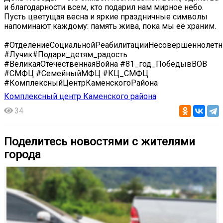
и благодарности всем, кто подарил нам мирное небо.
Пусть цветущая весна и яркие праздничные символы
напоминают каждому: память жива, пока мы её храним.
#ОтделениеСоциальнойРеабилитацииНесовершеннолетн
#Лучик#Подари_детям_радость
#ВеликаяОтечественнаяВойна #81_год_ПобедывВОВ
#СМФЦ #СемейныйМФЦ #КЦ_СМФЦ
#КомплексныйЦентрКаменскогоРайона
Комплексный центр Каменского района
34
Поделитесь новостями с жителями
города