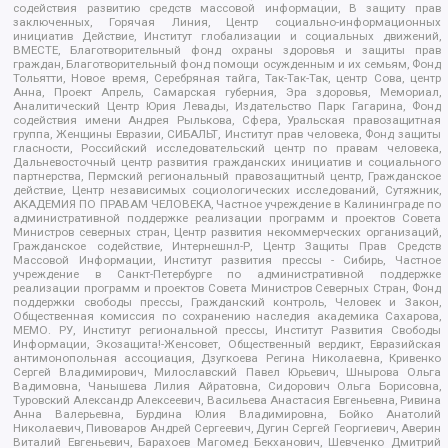
содействия развитию средств массовой информации, В защиту прав
заключенных, Горячая Линия, Центр социально-информационных
инициатив Действие, Институт глобализации и социальных движений,
ВМЕСТЕ, Благотворительный фонд охраны здоровья и защиты прав
граждан, Благотворительный фонд помощи осужденным и их семьям, Фонд
Тольятти, Новое время, Серебряная тайга, Так-Так-Так, центр Сова, центр
Анна, Проект Апрель, Самарская губерния, Эра здоровья, Мемориал,
Аналитический Центр Юрия Левады, Издательство Парк Гагарина, Фонд
содействия имени Андрея Рылькова, Сфера, Уральская правозащитная
группа, Женщины Евразии, СИБАЛЬТ, Институт прав человека, Фонд защиты
гласности, Российский исследовательский центр по правам человека,
Дальневосточный центр развития гражданских инициатив и социального
партнерства, Пермский региональный правозащитный центр, Гражданское
действие, Центр независимых социологических исследований, Сутяжник,
АКАДЕМИЯ ПО ПРАВАМ ЧЕЛОВЕКА, Частное учреждение в Калининграде по
административной поддержке реализации программ и проектов Совета
Министров северных стран, Центр развития некоммерческих организаций,
Гражданское содействие, Интернешнл-Р, Центр Защиты Прав Средств
Массовой Информации, Институт развития прессы - Сибирь, Частное
учреждение в Санкт-Петербурге по административной поддержке
реализации программ и проектов Совета Министров Северных Стран, Фонд
поддержки свободы прессы, Гражданский контроль, Человек и Закон,
Общественная комиссия по сохранению наследия академика Сахарова,
МЕМО. РУ, Институт региональной прессы, Институт Развития Свободы
Информации, Экозащита!-Женсовет, Общественный вердикт, Евразийская
антимонопольная ассоциация, Дзугкоева Регина Николаевна, Кривенко
Сергей Владимирович, Милославский Павел Юрьевич, Шнырова Ольга
Вадимовна, Чанышева Лилия Айратовна, Сидорович Ольга Борисовна,
Туровский Александр Алексеевич, Васильева Анастасия Евгеньевна, Ривина
Анна Валерьевна, Бурдина Юлия Владимировна, Бойко Анатолий
Николаевич, Пивоваров Андрей Сергеевич, Дугин Сергей Георгиевич, Аверин
Виталий Евгеньевич, Барахоев Магомед Бекханович, Шевченко Дмитрий