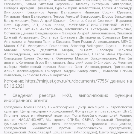
Евгеньевич, Ковин Виталий Сергеевич, Кильтау Екатерина Викторовна,
Любарев Аркадий Ефимович, Гурман Юрий Альбертович, Грезев Александр
Викторович, Важенков Артем Валерьевич, Иванова София Юрьевна,
Пигалкин Илья Валерьевич, Петров Алексей Викторович, Егоров Владимир
Владимирович, Гусев Андрей Юрьевич, Смирнов Сергей Сергеевич, Верзилов
Петр Юрьевич, ЗП, Зона права, ЖУРНАЛИСТ-ИНОСТРАННЫЙ АГЕНТ,
Вольтская Татьяна Анатольевна, Клепиковская Екатерина Дмитриевна,
Сотников Даниил Владимирович, Захаров Андрей Вячеславович, Симонов
Евгений Алексеевич, Сурначева Елизавета Дмитриевна, Соловьева Елена
Анатольевна, Арапова Галина Юрьевна, Перл Роман Александрович, МЕМО,
Mason G.E.S. Anonymous Foundation, Stichting Bellingcat, Якутия – Наше
Мнение, Москоу диджитал медиа, РС-Балт, Заговора Максим
Александрович, Ветошкина Валерия Валерьевна, Павлов Иван Юрьевич,
Скворцова Елена Сергеевна, Оленичев Максим Владимирович, Как бы
инагент, Кочетков Игорь Викторович, Иркутский союз библиофилов, Честные
выборы, Нобелевский призыв, Еланчик Олег Александрович, Григорьева
Алина Александровна, Григорьев Андрей Валерьевич , Гималова Регина
Эмилевна, Хисамова Регина Фаритовна
Источник:
https://minjust.gov.ru/ru/documents/7755/
данные на
03.12.2021
* Сведения реестра НКО, выполняющих функции
иностранного агента:
Гражданин.Армия.Право, Нижегородский центр немецкой и европейской
культуры, Центр гендерных исследований, Фонд защиты прав граждан Штаб,
Институт права и публичной политики, Фонд борьбы с коррупцией, Альянс
врачей, НАСИЛИЮ.НЕТ, Мы против СПИДа, СВЕЧА, Открытый Петербург,
Гуманитарное действие, Лига Избирателей, Правовая инициатива,
Гражданская инициатива против экологической преступности,
Гражданский Союз, "Хасдей Ерушалаим" (Милосердие), Центр поддержки и