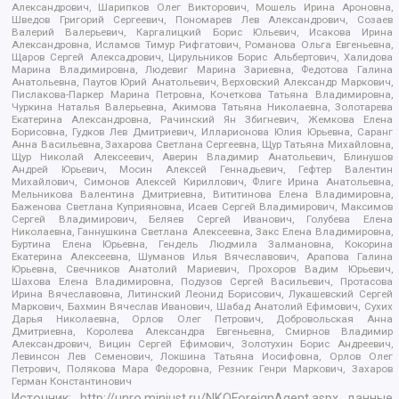
Александрович, Шарипков Олег Викторович, Мошель Ирина Ароновна,
Шведов Григорий Сергеевич, Пономарев Лев Александрович, Созаев
Валерий Валерьевич, Каргалицкий Борис Юльевич, Исакова Ирина
Александровна, Исламов Тимур Рифгатович, Романова Ольга Евгеньевна,
Щаров Сергей Алексадрович, Цирульников Борис Альбертович, Халидова
Марина Владимировна, Людевиг Марина Зариевна, Федотова Галина
Анатольевна, Паутов Юрий Анатольевич, Верховский Александр Маркович,
Пислакова-Паркер Марина Петровна, Кочеткова Татьяна Владимировна,
Чуркина Наталья Валерьевна, Акимова Татьяна Николаевна, Золотарева
Екатерина Александровна, Рачинский Ян Збигневич, Жемкова Елена
Борисовна, Гудков Лев Дмитриевич, Илларионова Юлия Юрьевна, Саранг
Анна Васильевна, Захарова Светлана Сергеевна, Щур Татьяна Михайловна,
Щур Николай Алексеевич, Аверин Владимир Анатольевич, Блинушов
Андрей Юрьевич, Мосин Алексей Геннадьевич, Гефтер Валентин
Михайлович, Симонов Алексей Кириллович, Флиге Ирина Анатольевна,
Мельникова Валентина Дмитриевна, Вититинова Елена Владимировна,
Баженова Светлана Куприяновна, Исаев Сергей Владимирович, Максимов
Сергей Владимирович, Беляев Сергей Иванович, Голубева Елена
Николаевна, Ганнушкина Светлана Алексеевна, Закс Елена Владимировна,
Буртина Елена Юрьевна, Гендель Людмила Залмановна, Кокорина
Екатерина Алексеевна, Шуманов Илья Вячеславович, Арапова Галина
Юрьевна, Свечников Анатолий Мариевич, Прохоров Вадим Юрьевич,
Шахова Елена Владимировна, Подузов Сергей Васильевич, Протасова
Ирина Вячеславовна, Литинский Леонид Борисович, Лукашевский Сергей
Маркович, Бахмин Вячеслав Иванович, Шабад Анатолий Ефимович, Сухих
Дарья Николаевна, Орлов Олег Петрович, Добровольская Анна
Дмитриевна, Королева Александра Евгеньевна, Смирнов Владимир
Александрович, Вицин Сергей Ефимович, Золотухин Борис Андреевич,
Левинсон Лев Семенович, Локшина Татьяна Иосифовна, Орлов Олег
Петрович, Полякова Мара Федоровна, Резник Генри Маркович, Захаров
Герман Константинович
Источник:
http://unro.minjust.ru/NKOForeignAgent.aspx
данные