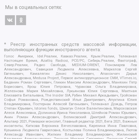
Мы в социальных сетях:
* Реестр иностранных средств массовой информации,
выполняющих функции иностранного агента:
Голос Америки, Idel.Реалии, Кавказ.Реалии, Крым.Реалии, Телеканал
Настоящее Время, Azatliq Radiosi, PCE/PC, Сибирь.Реалии, Фактограф,
Север.Реалии, Радио Свобода, MEDIUM-ORIENT, Пономарев Лев
Александрович, Савицкая Людмила Алексеевна, Маркелов Сергей
Евгеньевич, Камалягин Денис Николаевич, Апахончич Дарья
Александровна, Medusa Project, Первое антикоррупционное СМИ, VTimes.io,
Баданин Роман Сергеевич, Гликин Максим Александрович, Маняхин Петр
Борисович, Ярош Юлия Петровна, Чуракова Ольга Владимировна,
Железнова Мария Михайловна, Лукьянова Юлия Сергеевна, Маетная
Елизавета Витальевна, The Insider SIA, Рубин Михаил Аркадьевич, Гройсман
Софья Романовна, Рождественский Илья Дмитриевич, Апухтина Юлия
Владимировна, Постернак Алексей Евгеньевич, Телеканал Дождь, Петров
Степан Юрьевич, Istories fonds, Шмагун Олеся Валентиновна, Мароховская
Алеся Алексеевна, Долинина Ирина Николаевна, Шлейнов Роман Юрьевич,
Анин Роман Александрович, Великовский Дмитрий Александрович,
Альтаир 2021, Ромашки монолит, Главный редактор 2021, Вега 2021, Важные
иноагенты, Каткова Вероника Вячеславовна, Карезина Инна Павловна,
Кузьмина Людмила Гавриловна, Костылева Полина Владимировна, Лютов
Александр Иванович, Жилкин Владимир Владимирович, Жилинский
Владимир Александрович, Тихонов Михаил Сергеевич, Пискунов Сергей