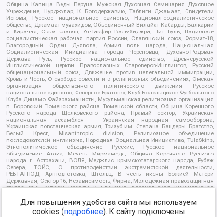
Община Капища Веды Перуна, Мужская Духовная Семинария Духовное
Учреждение, Нурджулар, К Богодержавию, Таблиги Джамаат, Свидетели
Иеговы, Русское национальное единство, Национал-социалистическое
общество, Джамаат мувахидов, Объединенный Вилайат Кабарды, Балкарии
и Карачая, Союз славян, Ат-Такфир Валь-Хиджра, Пит Буль, Национал-
социалистическая рабочая партия России, Славянский союз, Формат-18,
Благородный Орден Дьявола, Армия воли народа, Национальная
Социалистическая Инициатива города Череповца, Духовно-Родовая
Держава Русь, Русское национальное единство, Древнерусской
Инглистической церкви Православных Староверов-Инглингов, Русский
общенациональный союз, Движение против нелегальной иммиграции,
Кровь и Честь, О свободе совести и о религиозных объединениях, Омская
организация общественного политического движения Русское
национальное единство, Северное Братство, Клуб Болельщиков Футбольного
Клуба Динамо, Файзрахманисты, Мусульманская религиозная организация
п. Боровский Тюменского района Тюменской области, Община Коренного
Русского народа Щелковского района, Правый сектор, Украинская
национальная ассамблея – Украинская народная самооборона,
Украинская повстанческая армия, Тризуб им. Степана Бандеры, Братство,
Белый Крест, Misanthropic division, Религиозное объединение
последователей инглиизма, Народная Социальная Инициатива, TulaSkins,
Этнополитическое объединение Русские, Русское национальное
объединение Атака, Мечеть Мирмамеда, Община Коренного Русского
народа г. Астрахани, ВОЛЯ, Меджлис крымскотатарского народа, Рубеж
Севера, ТОЙС, О противодействии экстремистской деятельности,
РЕВТАТПОД, Артподготовка, Штольц, В честь иконы Божией Матери
Державная, Сектор 16, Независимость, Фирма, Молодежная правозащитная
группа МПГ, Курсом Правды и Единения, Каракольская инициативная
группа, Автоград Крю, Союз Славянских Сил Руси, Алля-Аят,
Благотворительный пансионат Ак Умут, Русская республика Русь,
Для повышения удобства сайта мы используем
Арестантское уголовное единство, Башкорт, Нация и свобода, W.H.С., Фалунь
cookies (
подробнее
). К сайту подключены
Дафа, Иртыш Ultras, Русский Патриотический клуб-Новокузнецк/РПК,