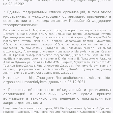
на
23.12.2021
* Единый федеральный список организаций, в том числе
иностранных и международных организаций, признанных в
соответствии с законодательством Российской Федерации
террористическими:
Высший военный Маджлисуль Шура, Конгресс народов Ичкерии и
Дагестана, База, Асбат аль-Ансар, Священная война, Исламская группа,
Братья-мусульмане, Партия исламского освобождения, Лашкар-И-Тайба,
Исламская группа, Движение Талибан, Исламская партия Туркестана,
Общество социальных реформ, Общество возрождения исламского
наследия, Дом двух святых, Джунд аш-Шам, Исламский джихад – Джамаат
моджахедов, Аль-Каида в странах исламского Магриба, Имарат Кавказ,
АБТО, Правый сектор, Исламское государство, Джабха аль-Нусра ли-Ахль
аш-Шам, Народное ополчение имени К. Минина и Д. Пожарского, Аджр от
Аллаха Субхану уа Тагьаля SHAM, АУМ Синрике, Муджахеды джамаата Ат-
Тавхида Валь-Джихад, Чистопольский Джамаат, Рохнамо ба суи давлати
исломи, Террористическое сообщество Сеть, Катиба Таухид валь-Джихад,
Хайят Тахрир аш-Шам, Ахлю Сунна Валь Джамаа
Источник:
http://nac.gov.ru/terroristicheskie-i-ekstremistskie-
organizacii-i-materialy.html
данные на
06.12.2021
* Перечень общественных объединений и религиозных
организаций в отношении которых судом принято
вступившее в законную силу решение о ликвидации или
запрете деятельности:
Национал-большевистская партия, ВЕК РА, Рада земли Кубанской Духовно
Родовой Державы Русь, организация Асгардская Славянская Община,