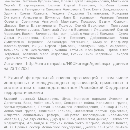
Баженова Светлана Куприяновна, Исаев Сергей Владимирович, Максимов
Сергей Владимирович, Беляев Сергей Иванович, Голубева Елена
Николаевна, Ганнушкина Светлана Алексеевна, Закс Елена Владимировна,
Буртина Елена Юрьевна, Гендель Людмила Залмановна, Кокорина
Екатерина Алексеевна, Шуманов Илья Вячеславович, Арапова Галина
Юрьевна, Свечников Анатолий Мариевич, Прохоров Вадим Юрьевич,
Шахова Елена Владимировна, Подузов Сергей Васильевич, Протасова
Ирина Вячеславовна, Литинский Леонид Борисович, Лукашевский Сергей
Маркович, Бахмин Вячеслав Иванович, Шабад Анатолий Ефимович, Сухих
Дарья Николаевна, Орлов Олег Петрович, Добровольская Анна
Дмитриевна, Королева Александра Евгеньевна, Смирнов Владимир
Александрович, Вицин Сергей Ефимович, Золотухин Борис Андреевич,
Левинсон Лев Семенович, Локшина Татьяна Иосифовна, Орлов Олег
Петрович, Полякова Мара Федоровна, Резник Генри Маркович, Захаров
Герман Константинович
Источник:
http://unro.minjust.ru/NKOForeignAgent.aspx
данные
на
23.12.2021
* Единый федеральный список организаций, в том числе
иностранных и международных организаций, признанных в
соответствии с законодательством Российской Федерации
террористическими:
Высший военный Маджлисуль Шура, Конгресс народов Ичкерии и
Дагестана, База, Асбат аль-Ансар, Священная война, Исламская группа,
Братья-мусульмане, Партия исламского освобождения, Лашкар-И-Тайба,
Исламская группа, Движение Талибан, Исламская партия Туркестана,
Общество социальных реформ, Общество возрождения исламского
наследия, Дом двух святых, Джунд аш-Шам, Исламский джихад – Джамаат
моджахедов, Аль-Каида в странах исламского Магриба, Имарат Кавказ,
АБТО, Правый сектор, Исламское государство, Джабха аль-Нусра ли-Ахль