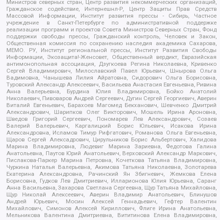
Министров северных стран, Центр развития некоммерческих организаций,
Гражданское содействие, Интернешнл-Р, Центр Защиты Прав Средств
Массовой Информации, Институт развития прессы - Сибирь, Частное
учреждение в Санкт-Петербурге по административной поддержке
реализации программ и проектов Совета Министров Северных Стран, Фонд
поддержки свободы прессы, Гражданский контроль, Человек и Закон,
Общественная комиссия по сохранению наследия академика Сахарова,
МЕМО. РУ, Институт региональной прессы, Институт Развития Свободы
Информации, Экозащита!-Женсовет, Общественный вердикт, Евразийская
антимонопольная ассоциация, Дзугкоева Регина Николаевна, Кривенко
Сергей Владимирович, Милославский Павел Юрьевич, Шнырова Ольга
Вадимовна, Чанышева Лилия Айратовна, Сидорович Ольга Борисовна,
Туровский Александр Алексеевич, Васильева Анастасия Евгеньевна, Ривина
Анна Валерьевна, Бурдина Юлия Владимировна, Бойко Анатолий
Николаевич, Пивоваров Андрей Сергеевич, Дугин Сергей Георгиевич, Аверин
Виталий Евгеньевич, Барахоев Магомед Бекханович, Шевченко Дмитрий
Александрович, Шарипков Олег Викторович, Мошель Ирина Ароновна,
Шведов Григорий Сергеевич, Пономарев Лев Александрович, Созаев
Валерий Валерьевич, Каргалицкий Борис Юльевич, Исакова Ирина
Александровна, Исламов Тимур Рифгатович, Романова Ольга Евгеньевна,
Щаров Сергей Алексадрович, Цирульников Борис Альбертович, Халидова
Марина Владимировна, Людевиг Марина Зариевна, Федотова Галина
Анатольевна, Паутов Юрий Анатольевич, Верховский Александр Маркович,
Пислакова-Паркер Марина Петровна, Кочеткова Татьяна Владимировна,
Чуркина Наталья Валерьевна, Акимова Татьяна Николаевна, Золотарева
Екатерина Александровна, Рачинский Ян Збигневич, Жемкова Елена
Борисовна, Гудков Лев Дмитриевич, Илларионова Юлия Юрьевна, Саранг
Анна Васильевна, Захарова Светлана Сергеевна, Щур Татьяна Михайловна,
Щур Николай Алексеевич, Аверин Владимир Анатольевич, Блинушов
Андрей Юрьевич, Мосин Алексей Геннадьевич, Гефтер Валентин
Михайлович, Симонов Алексей Кириллович, Флиге Ирина Анатольевна,
Мельникова Валентина Дмитриевна, Вититинова Елена Владимировна,