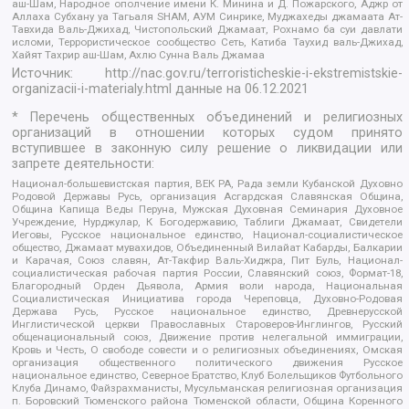
аш-Шам, Народное ополчение имени К. Минина и Д. Пожарского, Аджр от
Аллаха Субхану уа Тагьаля SHAM, АУМ Синрике, Муджахеды джамаата Ат-
Тавхида Валь-Джихад, Чистопольский Джамаат, Рохнамо ба суи давлати
исломи, Террористическое сообщество Сеть, Катиба Таухид валь-Джихад,
Хайят Тахрир аш-Шам, Ахлю Сунна Валь Джамаа
Источник:
http://nac.gov.ru/terroristicheskie-i-ekstremistskie-
organizacii-i-materialy.html
данные на
06.12.2021
* Перечень общественных объединений и религиозных
организаций в отношении которых судом принято
вступившее в законную силу решение о ликвидации или
запрете деятельности:
Национал-большевистская партия, ВЕК РА, Рада земли Кубанской Духовно
Родовой Державы Русь, организация Асгардская Славянская Община,
Община Капища Веды Перуна, Мужская Духовная Семинария Духовное
Учреждение, Нурджулар, К Богодержавию, Таблиги Джамаат, Свидетели
Иеговы, Русское национальное единство, Национал-социалистическое
общество, Джамаат мувахидов, Объединенный Вилайат Кабарды, Балкарии
и Карачая, Союз славян, Ат-Такфир Валь-Хиджра, Пит Буль, Национал-
социалистическая рабочая партия России, Славянский союз, Формат-18,
Благородный Орден Дьявола, Армия воли народа, Национальная
Социалистическая Инициатива города Череповца, Духовно-Родовая
Держава Русь, Русское национальное единство, Древнерусской
Инглистической церкви Православных Староверов-Инглингов, Русский
общенациональный союз, Движение против нелегальной иммиграции,
Кровь и Честь, О свободе совести и о религиозных объединениях, Омская
организация общественного политического движения Русское
национальное единство, Северное Братство, Клуб Болельщиков Футбольного
Клуба Динамо, Файзрахманисты, Мусульманская религиозная организация
п. Боровский Тюменского района Тюменской области, Община Коренного