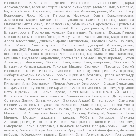
Евгеньевич, Камалягин Денис Николаевич, Апахончич Дарья
Александровна, Medusa Project, Первое антикоррупционное СМИ, VTimes.io,
Баданин Роман Сергеевич, Гликин Максим Александрович, Маняхин Петр
Борисович, Ярош Юлия Петровна, Чуракова Ольга Владимировна,
Железнова Мария Михайловна, Лукьянова Юлия Сергеевна, Маетная
Елизавета Витальевна, The Insider SIA, Рубин Михаил Аркадьевич, Гройсман
Софья Романовна, Рождественский Илья Дмитриевич, Апухтина Юлия
Владимировна, Постернак Алексей Евгеньевич, Телеканал Дождь, Петров
Степан Юрьевич, Istories fonds, Шмагун Олеся Валентиновна, Мароховская
Алеся Алексеевна, Долинина Ирина Николаевна, Шлейнов Роман Юрьевич,
Анин Роман Александрович, Великовский Дмитрий Александрович,
Альтаир 2021, Ромашки монолит, Главный редактор 2021, Вега 2021, Важные
иноагенты, Каткова Вероника Вячеславовна, Карезина Инна Павловна,
Кузьмина Людмила Гавриловна, Костылева Полина Владимировна, Лютов
Александр Иванович, Жилкин Владимир Владимирович, Жилинский
Владимир Александрович, Тихонов Михаил Сергеевич, Пискунов Сергей
Евгеньевич, Ковин Виталий Сергеевич, Кильтау Екатерина Викторовна,
Любарев Аркадий Ефимович, Гурман Юрий Альбертович, Грезев Александр
Викторович, Важенков Артем Валерьевич, Иванова София Юрьевна,
Пигалкин Илья Валерьевич, Петров Алексей Викторович, Егоров Владимир
Владимирович, Гусев Андрей Юрьевич, Смирнов Сергей Сергеевич, Верзилов
Петр Юрьевич, ЗП, Зона права, ЖУРНАЛИСТ-ИНОСТРАННЫЙ АГЕНТ,
Вольтская Татьяна Анатольевна, Клепиковская Екатерина Дмитриевна,
Сотников Даниил Владимирович, Захаров Андрей Вячеславович, Симонов
Евгений Алексеевич, Сурначева Елизавета Дмитриевна, Соловьева Елена
Анатольевна, Арапова Галина Юрьевна, Перл Роман Александрович, МЕМО,
Mason G.E.S. Anonymous Foundation, Stichting Bellingcat, Якутия – Наше
Мнение, Москоу диджитал медиа, РС-Балт, Заговора Максим
Александрович, Ветошкина Валерия Валерьевна, Павлов Иван Юрьевич,
Скворцова Елена Сергеевна, Оленичев Максим Владимирович, Как бы
инагент, Кочетков Игорь Викторович, Иркутский союз библиофилов, Честные
выборы, Нобелевский призыв, Еланчик Олег Александрович, Григорьева