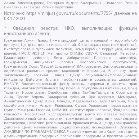
Алина Александровна, Григорьев Андрей Валерьевич , Гималова Регина
Эмилевна, Хисамова Регина Фаритовна
Источник:
https://minjust.gov.ru/ru/documents/7755/
данные на
03.12.2021
* Сведения реестра НКО, выполняющих функции
иностранного агента:
Гражданин.Армия.Право, Нижегородский центр немецкой и европейской
культуры, Центр гендерных исследований, Фонд защиты прав граждан Штаб,
Институт права и публичной политики, Фонд борьбы с коррупцией, Альянс
врачей, НАСИЛИЮ.НЕТ, Мы против СПИДа, СВЕЧА, Открытый Петербург,
Гуманитарное действие, Лига Избирателей, Правовая инициатива,
Гражданская инициатива против экологической преступности,
Гражданский Союз, "Хасдей Ерушалаим" (Милосердие), Центр поддержки и
содействия развитию средств массовой информации, В защиту прав
заключенных, Горячая Линия, Центр социально-информационных
инициатив Действие, Институт глобализации и социальных движений,
ВМЕСТЕ, Благотворительный фонд охраны здоровья и защиты прав
граждан, Благотворительный фонд помощи осужденным и их семьям, Фонд
Тольятти, Новое время, Серебряная тайга, Так-Так-Так, центр Сова, центр
Анна, Проект Апрель, Самарская губерния, Эра здоровья, Мемориал,
Аналитический Центр Юрия Левады, Издательство Парк Гагарина, Фонд
содействия имени Андрея Рылькова, Сфера, Уральская правозащитная
группа, Женщины Евразии, СИБАЛЬТ, Институт прав человека, Фонд защиты
гласности, Российский исследовательский центр по правам человека,
Дальневосточный центр развития гражданских инициатив и социального
партнерства, Пермский региональный правозащитный центр, Гражданское
действие, Центр независимых социологических исследований, Сутяжник,
АКАДЕМИЯ ПО ПРАВАМ ЧЕЛОВЕКА, Частное учреждение в Калининграде по
административной поддержке реализации программ и проектов Совета