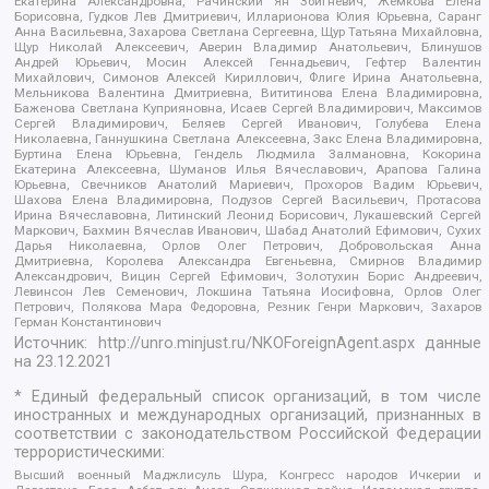
Екатерина Александровна, Рачинский Ян Збигневич, Жемкова Елена
Борисовна, Гудков Лев Дмитриевич, Илларионова Юлия Юрьевна, Саранг
Анна Васильевна, Захарова Светлана Сергеевна, Щур Татьяна Михайловна,
Щур Николай Алексеевич, Аверин Владимир Анатольевич, Блинушов
Андрей Юрьевич, Мосин Алексей Геннадьевич, Гефтер Валентин
Михайлович, Симонов Алексей Кириллович, Флиге Ирина Анатольевна,
Мельникова Валентина Дмитриевна, Вититинова Елена Владимировна,
Баженова Светлана Куприяновна, Исаев Сергей Владимирович, Максимов
Сергей Владимирович, Беляев Сергей Иванович, Голубева Елена
Николаевна, Ганнушкина Светлана Алексеевна, Закс Елена Владимировна,
Буртина Елена Юрьевна, Гендель Людмила Залмановна, Кокорина
Екатерина Алексеевна, Шуманов Илья Вячеславович, Арапова Галина
Юрьевна, Свечников Анатолий Мариевич, Прохоров Вадим Юрьевич,
Шахова Елена Владимировна, Подузов Сергей Васильевич, Протасова
Ирина Вячеславовна, Литинский Леонид Борисович, Лукашевский Сергей
Маркович, Бахмин Вячеслав Иванович, Шабад Анатолий Ефимович, Сухих
Дарья Николаевна, Орлов Олег Петрович, Добровольская Анна
Дмитриевна, Королева Александра Евгеньевна, Смирнов Владимир
Александрович, Вицин Сергей Ефимович, Золотухин Борис Андреевич,
Левинсон Лев Семенович, Локшина Татьяна Иосифовна, Орлов Олег
Петрович, Полякова Мара Федоровна, Резник Генри Маркович, Захаров
Герман Константинович
Источник:
http://unro.minjust.ru/NKOForeignAgent.aspx
данные
на
23.12.2021
* Единый федеральный список организаций, в том числе
иностранных и международных организаций, признанных в
соответствии с законодательством Российской Федерации
террористическими:
Высший военный Маджлисуль Шура, Конгресс народов Ичкерии и