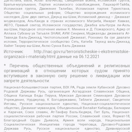
Дагестана, База, Асбат аль-Ансар, Священная война, Исламская группа,
Братья-мусульмане, Партия исламского освобождения, Лашкар-И-Тайба,
Исламская группа, Движение Талибан, Исламская партия Туркестана,
Общество социальных реформ, Общество возрождения исламского
наследия, Дом двух святых, Джунд аш-Шам, Исламский джихад – Джамаат
моджахедов, Аль-Каида в странах исламского Магриба, Имарат Кавказ,
АБТО, Правый сектор, Исламское государство, Джабха аль-Нусра ли-Ахль
аш-Шам, Народное ополчение имени К. Минина и Д. Пожарского, Аджр от
Аллаха Субхану уа Тагьаля SHAM, АУМ Синрике, Муджахеды джамаата Ат-
Тавхида Валь-Джихад, Чистопольский Джамаат, Рохнамо ба суи давлати
исломи, Террористическое сообщество Сеть, Катиба Таухид валь-Джихад,
Хайят Тахрир аш-Шам, Ахлю Сунна Валь Джамаа
Источник:
http://nac.gov.ru/terroristicheskie-i-ekstremistskie-
organizacii-i-materialy.html
данные на
06.12.2021
* Перечень общественных объединений и религиозных
организаций в отношении которых судом принято
вступившее в законную силу решение о ликвидации или
запрете деятельности:
Национал-большевистская партия, ВЕК РА, Рада земли Кубанской Духовно
Родовой Державы Русь, организация Асгардская Славянская Община,
Община Капища Веды Перуна, Мужская Духовная Семинария Духовное
Учреждение, Нурджулар, К Богодержавию, Таблиги Джамаат, Свидетели
Иеговы, Русское национальное единство, Национал-социалистическое
общество, Джамаат мувахидов, Объединенный Вилайат Кабарды, Балкарии
и Карачая, Союз славян, Ат-Такфир Валь-Хиджра, Пит Буль, Национал-
социалистическая рабочая партия России, Славянский союз, Формат-18,
Благородный Орден Дьявола, Армия воли народа, Национальная
Социалистическая Инициатива города Череповца, Духовно-Родовая
Держава Русь, Русское национальное единство, Древнерусской