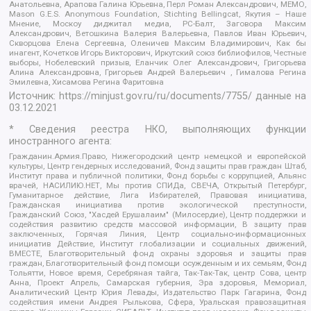
Анатольевна, Арапова Галина Юрьевна, Перл Роман Александрович, МЕМО,
Mason G.E.S. Anonymous Foundation, Stichting Bellingcat, Якутия – Наше
Мнение, Москоу диджитал медиа, РС-Балт, Заговора Максим
Александрович, Ветошкина Валерия Валерьевна, Павлов Иван Юрьевич,
Скворцова Елена Сергеевна, Оленичев Максим Владимирович, Как бы
инагент, Кочетков Игорь Викторович, Иркутский союз библиофилов, Честные
выборы, Нобелевский призыв, Еланчик Олег Александрович, Григорьева
Алина Александровна, Григорьев Андрей Валерьевич , Гималова Регина
Эмилевна, Хисамова Регина Фаритовна
Источник:
https://minjust.gov.ru/ru/documents/7755/
данные на
03.12.2021
* Сведения реестра НКО, выполняющих функции
иностранного агента:
Гражданин.Армия.Право, Нижегородский центр немецкой и европейской
культуры, Центр гендерных исследований, Фонд защиты прав граждан Штаб,
Институт права и публичной политики, Фонд борьбы с коррупцией, Альянс
врачей, НАСИЛИЮ.НЕТ, Мы против СПИДа, СВЕЧА, Открытый Петербург,
Гуманитарное действие, Лига Избирателей, Правовая инициатива,
Гражданская инициатива против экологической преступности,
Гражданский Союз, "Хасдей Ерушалаим" (Милосердие), Центр поддержки и
содействия развитию средств массовой информации, В защиту прав
заключенных, Горячая Линия, Центр социально-информационных
инициатив Действие, Институт глобализации и социальных движений,
ВМЕСТЕ, Благотворительный фонд охраны здоровья и защиты прав
граждан, Благотворительный фонд помощи осужденным и их семьям, Фонд
Тольятти, Новое время, Серебряная тайга, Так-Так-Так, центр Сова, центр
Анна, Проект Апрель, Самарская губерния, Эра здоровья, Мемориал,
Аналитический Центр Юрия Левады, Издательство Парк Гагарина, Фонд
содействия имени Андрея Рылькова, Сфера, Уральская правозащитная