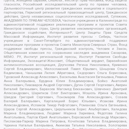
группа, Женщины Евразии, СИБАЛЬТ, Институт прав человека, Фонд защиты
гласности, Российский исследовательский центр по правам человека,
Дальневосточный центр развития гражданских инициатив и социального
партнерства, Пермский региональный правозащитный центр, Гражданское
действие, Центр независимых социологических исследований, Сутяжник,
АКАДЕМИЯ ПО ПРАВАМ ЧЕЛОВЕКА, Частное учреждение в Калининграде по
административной поддержке реализации программ и проектов Совета
Министров северных стран, Центр развития некоммерческих организаций,
Гражданское содействие, Интернешнл-Р, Центр Защиты Прав Средств
Массовой Информации, Институт развития прессы - Сибирь, Частное
учреждение в Санкт-Петербурге по административной поддержке
реализации программ и проектов Совета Министров Северных Стран, Фонд
поддержки свободы прессы, Гражданский контроль, Человек и Закон,
Общественная комиссия по сохранению наследия академика Сахарова,
МЕМО. РУ, Институт региональной прессы, Институт Развития Свободы
Информации, Экозащита!-Женсовет, Общественный вердикт, Евразийская
антимонопольная ассоциация, Дзугкоева Регина Николаевна, Кривенко
Сергей Владимирович, Милославский Павел Юрьевич, Шнырова Ольга
Вадимовна, Чанышева Лилия Айратовна, Сидорович Ольга Борисовна,
Туровский Александр Алексеевич, Васильева Анастасия Евгеньевна, Ривина
Анна Валерьевна, Бурдина Юлия Владимировна, Бойко Анатолий
Николаевич, Пивоваров Андрей Сергеевич, Дугин Сергей Георгиевич, Аверин
Виталий Евгеньевич, Барахоев Магомед Бекханович, Шевченко Дмитрий
Александрович, Шарипков Олег Викторович, Мошель Ирина Ароновна,
Шведов Григорий Сергеевич, Пономарев Лев Александрович, Созаев
Валерий Валерьевич, Каргалицкий Борис Юльевич, Исакова Ирина
Александровна, Исламов Тимур Рифгатович, Романова Ольга Евгеньевна,
Щаров Сергей Алексадрович, Цирульников Борис Альбертович, Халидова
Марина Владимировна, Людевиг Марина Зариевна, Федотова Галина
Анатольевна, Паутов Юрий Анатольевич, Верховский Александр Маркович,
Пислакова-Паркер Марина Петровна, Кочеткова Татьяна Владимировна,
Чуркина Наталья Валерьевна, Акимова Татьяна Николаевна, Золотарева