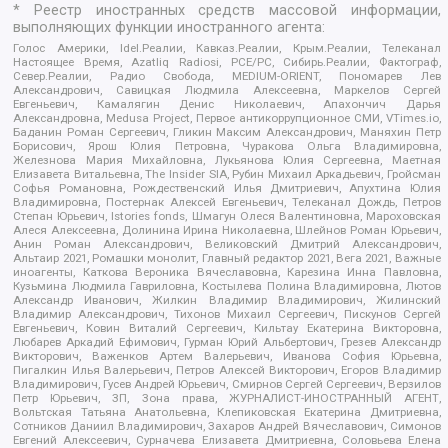
* Реестр иностранных средств массовой информации,
выполняющих функции иностранного агента:
Голос Америки, Idel.Реалии, Кавказ.Реалии, Крым.Реалии, Телеканал
Настоящее Время, Azatliq Radiosi, PCE/PC, Сибирь.Реалии, Фактограф,
Север.Реалии, Радио Свобода, MEDIUM-ORIENT, Пономарев Лев
Александрович, Савицкая Людмила Алексеевна, Маркелов Сергей
Евгеньевич, Камалягин Денис Николаевич, Апахончич Дарья
Александровна, Medusa Project, Первое антикоррупционное СМИ, VTimes.io,
Баданин Роман Сергеевич, Гликин Максим Александрович, Маняхин Петр
Борисович, Ярош Юлия Петровна, Чуракова Ольга Владимировна,
Железнова Мария Михайловна, Лукьянова Юлия Сергеевна, Маетная
Елизавета Витальевна, The Insider SIA, Рубин Михаил Аркадьевич, Гройсман
Софья Романовна, Рождественский Илья Дмитриевич, Апухтина Юлия
Владимировна, Постернак Алексей Евгеньевич, Телеканал Дождь, Петров
Степан Юрьевич, Istories fonds, Шмагун Олеся Валентиновна, Мароховская
Алеся Алексеевна, Долинина Ирина Николаевна, Шлейнов Роман Юрьевич,
Анин Роман Александрович, Великовский Дмитрий Александрович,
Альтаир 2021, Ромашки монолит, Главный редактор 2021, Вега 2021, Важные
иноагенты, Каткова Вероника Вячеславовна, Карезина Инна Павловна,
Кузьмина Людмила Гавриловна, Костылева Полина Владимировна, Лютов
Александр Иванович, Жилкин Владимир Владимирович, Жилинский
Владимир Александрович, Тихонов Михаил Сергеевич, Пискунов Сергей
Евгеньевич, Ковин Виталий Сергеевич, Кильтау Екатерина Викторовна,
Любарев Аркадий Ефимович, Гурман Юрий Альбертович, Грезев Александр
Викторович, Важенков Артем Валерьевич, Иванова София Юрьевна,
Пигалкин Илья Валерьевич, Петров Алексей Викторович, Егоров Владимир
Владимирович, Гусев Андрей Юрьевич, Смирнов Сергей Сергеевич, Верзилов
Петр Юрьевич, ЗП, Зона права, ЖУРНАЛИСТ-ИНОСТРАННЫЙ АГЕНТ,
Вольтская Татьяна Анатольевна, Клепиковская Екатерина Дмитриевна,
Сотников Даниил Владимирович, Захаров Андрей Вячеславович, Симонов
Евгений Алексеевич, Сурначева Елизавета Дмитриевна, Соловьева Елена