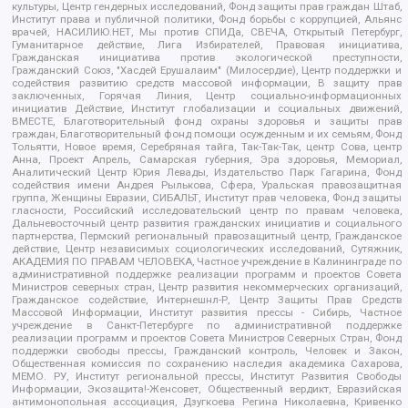
культуры, Центр гендерных исследований, Фонд защиты прав граждан Штаб,
Институт права и публичной политики, Фонд борьбы с коррупцией, Альянс
врачей, НАСИЛИЮ.НЕТ, Мы против СПИДа, СВЕЧА, Открытый Петербург,
Гуманитарное действие, Лига Избирателей, Правовая инициатива,
Гражданская инициатива против экологической преступности,
Гражданский Союз, "Хасдей Ерушалаим" (Милосердие), Центр поддержки и
содействия развитию средств массовой информации, В защиту прав
заключенных, Горячая Линия, Центр социально-информационных
инициатив Действие, Институт глобализации и социальных движений,
ВМЕСТЕ, Благотворительный фонд охраны здоровья и защиты прав
граждан, Благотворительный фонд помощи осужденным и их семьям, Фонд
Тольятти, Новое время, Серебряная тайга, Так-Так-Так, центр Сова, центр
Анна, Проект Апрель, Самарская губерния, Эра здоровья, Мемориал,
Аналитический Центр Юрия Левады, Издательство Парк Гагарина, Фонд
содействия имени Андрея Рылькова, Сфера, Уральская правозащитная
группа, Женщины Евразии, СИБАЛЬТ, Институт прав человека, Фонд защиты
гласности, Российский исследовательский центр по правам человека,
Дальневосточный центр развития гражданских инициатив и социального
партнерства, Пермский региональный правозащитный центр, Гражданское
действие, Центр независимых социологических исследований, Сутяжник,
АКАДЕМИЯ ПО ПРАВАМ ЧЕЛОВЕКА, Частное учреждение в Калининграде по
административной поддержке реализации программ и проектов Совета
Министров северных стран, Центр развития некоммерческих организаций,
Гражданское содействие, Интернешнл-Р, Центр Защиты Прав Средств
Массовой Информации, Институт развития прессы - Сибирь, Частное
учреждение в Санкт-Петербурге по административной поддержке
реализации программ и проектов Совета Министров Северных Стран, Фонд
поддержки свободы прессы, Гражданский контроль, Человек и Закон,
Общественная комиссия по сохранению наследия академика Сахарова,
МЕМО. РУ, Институт региональной прессы, Институт Развития Свободы
Информации, Экозащита!-Женсовет, Общественный вердикт, Евразийская
антимонопольная ассоциация, Дзугкоева Регина Николаевна, Кривенко