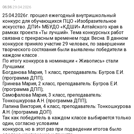
06:36
29.04.2026
25.04.2026г. прошел ежегодный внутришкольный
конкурс для обучающихся ПЦО «Изобразительное
искусство. ДПИ» МБУДО «КДШИ» Алтайского края в
рамках проекта «Ты лучший». Тема конкурсных работ
связана с прекрасным временем года: Весна. В данном
конкурсе приняло участие 29 человек, по завершении
творческого состязания были выявлены победители в
каждом классе .
По итогу конкурса в номинации « Живопись» стали
Лучшими:
Богданова Мария, 1 класс, преподаватель: Бугров Е.И.
(программа ДПП);
Гринева Мария, 2 класс, преподаватель: Бугров Е.И.
(программа ДПП);
Самофалова Мария, 3 класс, преподаватель:
Тонкошкурова А.Н. (программа ДПП);
Лапина Виктория, 4 класс, преподаватель: Тонкошкурова
А.Н. (программа ДОП).
Так как победитель в каждом классе выбирается только
один, согласно условиям
конкурса, но в этот раз при подведении итогов было