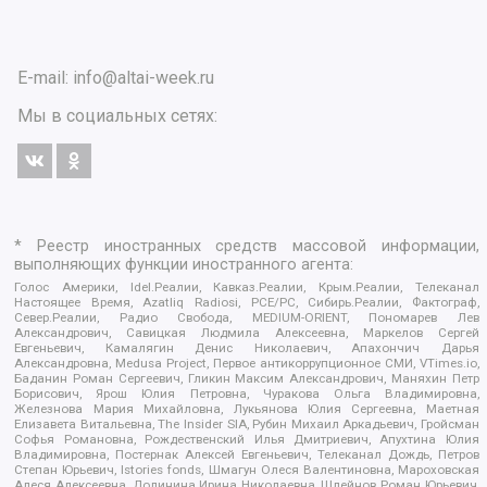
E-mail:
info@altai-week.ru
Мы в социальных сетях:
* Реестр иностранных средств массовой информации,
выполняющих функции иностранного агента:
Голос Америки, Idel.Реалии, Кавказ.Реалии, Крым.Реалии, Телеканал
Настоящее Время, Azatliq Radiosi, PCE/PC, Сибирь.Реалии, Фактограф,
Север.Реалии, Радио Свобода, MEDIUM-ORIENT, Пономарев Лев
Александрович, Савицкая Людмила Алексеевна, Маркелов Сергей
Евгеньевич, Камалягин Денис Николаевич, Апахончич Дарья
Александровна, Medusa Project, Первое антикоррупционное СМИ, VTimes.io,
Баданин Роман Сергеевич, Гликин Максим Александрович, Маняхин Петр
Борисович, Ярош Юлия Петровна, Чуракова Ольга Владимировна,
Железнова Мария Михайловна, Лукьянова Юлия Сергеевна, Маетная
Елизавета Витальевна, The Insider SIA, Рубин Михаил Аркадьевич, Гройсман
Софья Романовна, Рождественский Илья Дмитриевич, Апухтина Юлия
Владимировна, Постернак Алексей Евгеньевич, Телеканал Дождь, Петров
Степан Юрьевич, Istories fonds, Шмагун Олеся Валентиновна, Мароховская
Алеся Алексеевна, Долинина Ирина Николаевна, Шлейнов Роман Юрьевич,