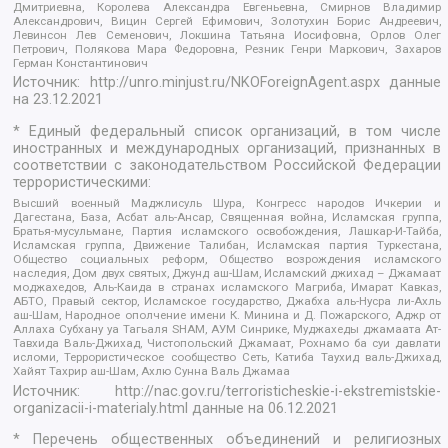
Дмитриевна, Королева Александра Евгеньевна, Смирнов Владимир
Александрович, Вицин Сергей Ефимович, Золотухин Борис Андреевич,
Левинсон Лев Семенович, Локшина Татьяна Иосифовна, Орлов Олег
Петрович, Полякова Мара Федоровна, Резник Генри Маркович, Захаров
Герман Константинович
Источник:
http://unro.minjust.ru/NKOForeignAgent.aspx
данные
на
23.12.2021
* Единый федеральный список организаций, в том числе
иностранных и международных организаций, признанных в
соответствии с законодательством Российской Федерации
террористическими:
Высший военный Маджлисуль Шура, Конгресс народов Ичкерии и
Дагестана, База, Асбат аль-Ансар, Священная война, Исламская группа,
Братья-мусульмане, Партия исламского освобождения, Лашкар-И-Тайба,
Исламская группа, Движение Талибан, Исламская партия Туркестана,
Общество социальных реформ, Общество возрождения исламского
наследия, Дом двух святых, Джунд аш-Шам, Исламский джихад – Джамаат
моджахедов, Аль-Каида в странах исламского Магриба, Имарат Кавказ,
АБТО, Правый сектор, Исламское государство, Джабха аль-Нусра ли-Ахль
аш-Шам, Народное ополчение имени К. Минина и Д. Пожарского, Аджр от
Аллаха Субхану уа Тагьаля SHAM, АУМ Синрике, Муджахеды джамаата Ат-
Тавхида Валь-Джихад, Чистопольский Джамаат, Рохнамо ба суи давлати
исломи, Террористическое сообщество Сеть, Катиба Таухид валь-Джихад,
Хайят Тахрир аш-Шам, Ахлю Сунна Валь Джамаа
Источник:
http://nac.gov.ru/terroristicheskie-i-ekstremistskie-
organizacii-i-materialy.html
данные на
06.12.2021
* Перечень общественных объединений и религиозных