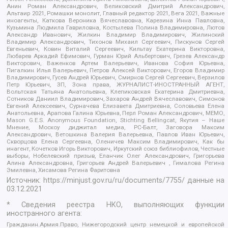
Анин Роман Александрович, Великовский Дмитрий Александрович,
Альтаир 2021, Ромашки монолит, Главный редактор 2021, Вега 2021, Важные
иноагенты, Каткова Вероника Вячеславовна, Карезина Инна Павловна,
Кузьмина Людмила Гавриловна, Костылева Полина Владимировна, Лютов
Александр Иванович, Жилкин Владимир Владимирович, Жилинский
Владимир Александрович, Тихонов Михаил Сергеевич, Пискунов Сергей
Евгеньевич, Ковин Виталий Сергеевич, Кильтау Екатерина Викторовна,
Любарев Аркадий Ефимович, Гурман Юрий Альбертович, Грезев Александр
Викторович, Важенков Артем Валерьевич, Иванова София Юрьевна,
Пигалкин Илья Валерьевич, Петров Алексей Викторович, Егоров Владимир
Владимирович, Гусев Андрей Юрьевич, Смирнов Сергей Сергеевич, Верзилов
Петр Юрьевич, ЗП, Зона права, ЖУРНАЛИСТ-ИНОСТРАННЫЙ АГЕНТ,
Вольтская Татьяна Анатольевна, Клепиковская Екатерина Дмитриевна,
Сотников Даниил Владимирович, Захаров Андрей Вячеславович, Симонов
Евгений Алексеевич, Сурначева Елизавета Дмитриевна, Соловьева Елена
Анатольевна, Арапова Галина Юрьевна, Перл Роман Александрович, МЕМО,
Mason G.E.S. Anonymous Foundation, Stichting Bellingcat, Якутия – Наше
Мнение, Москоу диджитал медиа, РС-Балт, Заговора Максим
Александрович, Ветошкина Валерия Валерьевна, Павлов Иван Юрьевич,
Скворцова Елена Сергеевна, Оленичев Максим Владимирович, Как бы
инагент, Кочетков Игорь Викторович, Иркутский союз библиофилов, Честные
выборы, Нобелевский призыв, Еланчик Олег Александрович, Григорьева
Алина Александровна, Григорьев Андрей Валерьевич , Гималова Регина
Эмилевна, Хисамова Регина Фаритовна
Источник:
https://minjust.gov.ru/ru/documents/7755/
данные на
03.12.2021
* Сведения реестра НКО, выполняющих функции
иностранного агента:
Гражданин.Армия.Право, Нижегородский центр немецкой и европейской