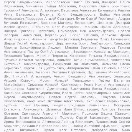
Сергей Владимирович, Милославский Павел Юрьевич, Шнырова Ольга
Вадимовна, Чанышева Лилия Айратовна, Сидорович Ольга Борисовна,
Туровский Александр Алексеевич, Васильева Анастасия Евгеньевна, Ривина
Анна Валерьевна, Бурдина Юлия Владимировна, Бойко Анатолий
Николаевич, Пивоваров Андрей Сергеевич, Дугин Сергей Георгиевич, Аверин
Виталий Евгеньевич, Барахоев Магомед Бекханович, Шевченко Дмитрий
Александрович, Шарипков Олег Викторович, Мошель Ирина Ароновна,
Шведов Григорий Сергеевич, Пономарев Лев Александрович, Созаев
Валерий Валерьевич, Каргалицкий Борис Юльевич, Исакова Ирина
Александровна, Исламов Тимур Рифгатович, Романова Ольга Евгеньевна,
Щаров Сергей Алексадрович, Цирульников Борис Альбертович, Халидова
Марина Владимировна, Людевиг Марина Зариевна, Федотова Галина
Анатольевна, Паутов Юрий Анатольевич, Верховский Александр Маркович,
Пислакова-Паркер Марина Петровна, Кочеткова Татьяна Владимировна,
Чуркина Наталья Валерьевна, Акимова Татьяна Николаевна, Золотарева
Екатерина Александровна, Рачинский Ян Збигневич, Жемкова Елена
Борисовна, Гудков Лев Дмитриевич, Илларионова Юлия Юрьевна, Саранг
Анна Васильевна, Захарова Светлана Сергеевна, Щур Татьяна Михайловна,
Щур Николай Алексеевич, Аверин Владимир Анатольевич, Блинушов
Андрей Юрьевич, Мосин Алексей Геннадьевич, Гефтер Валентин
Михайлович, Симонов Алексей Кириллович, Флиге Ирина Анатольевна,
Мельникова Валентина Дмитриевна, Вититинова Елена Владимировна,
Баженова Светлана Куприяновна, Исаев Сергей Владимирович, Максимов
Сергей Владимирович, Беляев Сергей Иванович, Голубева Елена
Николаевна, Ганнушкина Светлана Алексеевна, Закс Елена Владимировна,
Буртина Елена Юрьевна, Гендель Людмила Залмановна, Кокорина
Екатерина Алексеевна, Шуманов Илья Вячеславович, Арапова Галина
Юрьевна, Свечников Анатолий Мариевич, Прохоров Вадим Юрьевич,
Шахова Елена Владимировна, Подузов Сергей Васильевич, Протасова
Ирина Вячеславовна, Литинский Леонид Борисович, Лукашевский Сергей
Маркович, Бахмин Вячеслав Иванович, Шабад Анатолий Ефимович, Сухих
Дарья Николаевна, Орлов Олег Петрович, Добровольская Анна