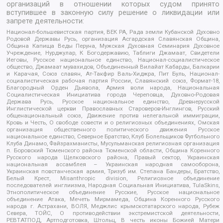
организаций в отношении которых судом принято
вступившее в законную силу решение о ликвидации или
запрете деятельности:
Национал-большевистская партия, ВЕК РА, Рада земли Кубанской Духовно
Родовой Державы Русь, организация Асгардская Славянская Община,
Община Капища Веды Перуна, Мужская Духовная Семинария Духовное
Учреждение, Нурджулар, К Богодержавию, Таблиги Джамаат, Свидетели
Иеговы, Русское национальное единство, Национал-социалистическое
общество, Джамаат мувахидов, Объединенный Вилайат Кабарды, Балкарии
и Карачая, Союз славян, Ат-Такфир Валь-Хиджра, Пит Буль, Национал-
социалистическая рабочая партия России, Славянский союз, Формат-18,
Благородный Орден Дьявола, Армия воли народа, Национальная
Социалистическая Инициатива города Череповца, Духовно-Родовая
Держава Русь, Русское национальное единство, Древнерусской
Инглистической церкви Православных Староверов-Инглингов, Русский
общенациональный союз, Движение против нелегальной иммиграции,
Кровь и Честь, О свободе совести и о религиозных объединениях, Омская
организация общественного политического движения Русское
национальное единство, Северное Братство, Клуб Болельщиков Футбольного
Клуба Динамо, Файзрахманисты, Мусульманская религиозная организация
п. Боровский Тюменского района Тюменской области, Община Коренного
Русского народа Щелковского района, Правый сектор, Украинская
национальная ассамблея – Украинская народная самооборона,
Украинская повстанческая армия, Тризуб им. Степана Бандеры, Братство,
Белый Крест, Misanthropic division, Религиозное объединение
последователей инглиизма, Народная Социальная Инициатива, TulaSkins,
Этнополитическое объединение Русские, Русское национальное
объединение Атака, Мечеть Мирмамеда, Община Коренного Русского
народа г. Астрахани, ВОЛЯ, Меджлис крымскотатарского народа, Рубеж
Севера, ТОЙС, О противодействии экстремистской деятельности,
РЕВТАТПОД, Артподготовка, Штольц, В честь иконы Божией Матери