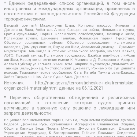
* Единый федеральный список организаций, в том числе
иностранных и международных организаций, признанных в
соответствии с законодательством Российской Федерации
террористическими:
Высший военный Маджлисуль Шура, Конгресс народов Ичкерии и
Дагестана, База, Асбат аль-Ансар, Священная война, Исламская группа,
Братья-мусульмане, Партия исламского освобождения, Лашкар-И-Тайба,
Исламская группа, Движение Талибан, Исламская партия Туркестана,
Общество социальных реформ, Общество возрождения исламского
наследия, Дом двух святых, Джунд аш-Шам, Исламский джихад – Джамаат
моджахедов, Аль-Каида в странах исламского Магриба, Имарат Кавказ,
АБТО, Правый сектор, Исламское государство, Джабха аль-Нусра ли-Ахль
аш-Шам, Народное ополчение имени К. Минина и Д. Пожарского, Аджр от
Аллаха Субхану уа Тагьаля SHAM, АУМ Синрике, Муджахеды джамаата Ат-
Тавхида Валь-Джихад, Чистопольский Джамаат, Рохнамо ба суи давлати
исломи, Террористическое сообщество Сеть, Катиба Таухид валь-Джихад,
Хайят Тахрир аш-Шам, Ахлю Сунна Валь Джамаа
Источник:
http://nac.gov.ru/terroristicheskie-i-ekstremistskie-
organizacii-i-materialy.html
данные на
06.12.2021
* Перечень общественных объединений и религиозных
организаций в отношении которых судом принято
вступившее в законную силу решение о ликвидации или
запрете деятельности:
Национал-большевистская партия, ВЕК РА, Рада земли Кубанской Духовно
Родовой Державы Русь, организация Асгардская Славянская Община,
Община Капища Веды Перуна, Мужская Духовная Семинария Духовное
Учреждение, Нурджулар, К Богодержавию, Таблиги Джамаат, Свидетели
Иеговы, Русское национальное единство, Национал-социалистическое