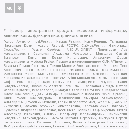
* Реестр иностранных средств массовой информации,
выполняющих функции иностранного агента:
Голос Америки, Idel.Реалии, Кавказ.Реалии, Крым.Реалии, Телеканал
Настоящее Время, Azatliq Radiosi, PCE/PC, Сибирь.Реалии, Фактограф,
Север.Реалии, Радио Свобода, MEDIUM-ORIENT, Пономарев Лев
Александрович, Савицкая Людмила Алексеевна, Маркелов Сергей
Евгеньевич, Камалягин Денис Николаевич, Апахончич Дарья
Александровна, Medusa Project, Первое антикоррупционное СМИ, VTimes.io,
Баданин Роман Сергеевич, Гликин Максим Александрович, Маняхин Петр
Борисович, Ярош Юлия Петровна, Чуракова Ольга Владимировна,
Железнова Мария Михайловна, Лукьянова Юлия Сергеевна, Маетная
Елизавета Витальевна, The Insider SIA, Рубин Михаил Аркадьевич, Гройсман
Софья Романовна, Рождественский Илья Дмитриевич, Апухтина Юлия
Владимировна, Постернак Алексей Евгеньевич, Телеканал Дождь, Петров
Степан Юрьевич, Istories fonds, Шмагун Олеся Валентиновна, Мароховская
Алеся Алексеевна, Долинина Ирина Николаевна, Шлейнов Роман Юрьевич,
Анин Роман Александрович, Великовский Дмитрий Александрович,
Альтаир 2021, Ромашки монолит, Главный редактор 2021, Вега 2021, Важные
иноагенты, Каткова Вероника Вячеславовна, Карезина Инна Павловна,
Кузьмина Людмила Гавриловна, Костылева Полина Владимировна, Лютов
Александр Иванович, Жилкин Владимир Владимирович, Жилинский
Владимир Александрович, Тихонов Михаил Сергеевич, Пискунов Сергей
Евгеньевич, Ковин Виталий Сергеевич, Кильтау Екатерина Викторовна,
Любарев Аркадий Ефимович, Гурман Юрий Альбертович, Грезев Александр