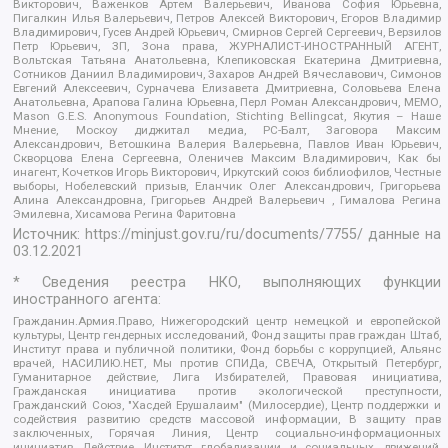
Викторович, Важенков Артем Валерьевич, Иванова София Юрьевна,
Пигалкин Илья Валерьевич, Петров Алексей Викторович, Егоров Владимир
Владимирович, Гусев Андрей Юрьевич, Смирнов Сергей Сергеевич, Верзилов
Петр Юрьевич, ЗП, Зона права, ЖУРНАЛИСТ-ИНОСТРАННЫЙ АГЕНТ,
Вольтская Татьяна Анатольевна, Клепиковская Екатерина Дмитриевна,
Сотников Даниил Владимирович, Захаров Андрей Вячеславович, Симонов
Евгений Алексеевич, Сурначева Елизавета Дмитриевна, Соловьева Елена
Анатольевна, Арапова Галина Юрьевна, Перл Роман Александрович, МЕМО,
Mason G.E.S. Anonymous Foundation, Stichting Bellingcat, Якутия – Наше
Мнение, Москоу диджитал медиа, РС-Балт, Заговора Максим
Александрович, Ветошкина Валерия Валерьевна, Павлов Иван Юрьевич,
Скворцова Елена Сергеевна, Оленичев Максим Владимирович, Как бы
инагент, Кочетков Игорь Викторович, Иркутский союз библиофилов, Честные
выборы, Нобелевский призыв, Еланчик Олег Александрович, Григорьева
Алина Александровна, Григорьев Андрей Валерьевич , Гималова Регина
Эмилевна, Хисамова Регина Фаритовна
Источник:
https://minjust.gov.ru/ru/documents/7755/
данные на
03.12.2021
* Сведения реестра НКО, выполняющих функции
иностранного агента:
Гражданин.Армия.Право, Нижегородский центр немецкой и европейской
культуры, Центр гендерных исследований, Фонд защиты прав граждан Штаб,
Институт права и публичной политики, Фонд борьбы с коррупцией, Альянс
врачей, НАСИЛИЮ.НЕТ, Мы против СПИДа, СВЕЧА, Открытый Петербург,
Гуманитарное действие, Лига Избирателей, Правовая инициатива,
Гражданская инициатива против экологической преступности,
Гражданский Союз, "Хасдей Ерушалаим" (Милосердие), Центр поддержки и
содействия развитию средств массовой информации, В защиту прав
заключенных, Горячая Линия, Центр социально-информационных
инициатив Действие, Институт глобализации и социальных движений,