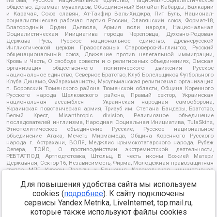
общество, Джамаат мувахидов, Объединенный Вилайат Кабарды, Балкарии
и Карачая, Союз славян, Ат-Такфир Валь-Хиджра, Пит Буль, Национал-
социалистическая рабочая партия России, Славянский союз, Формат-18,
Благородный Орден Дьявола, Армия воли народа, Национальная
Социалистическая Инициатива города Череповца, Духовно-Родовая
Держава Русь, Русское национальное единство, Древнерусской
Инглистической церкви Православных Староверов-Инглингов, Русский
общенациональный союз, Движение против нелегальной иммиграции,
Кровь и Честь, О свободе совести и о религиозных объединениях, Омская
организация общественного политического движения Русское
национальное единство, Северное Братство, Клуб Болельщиков Футбольного
Клуба Динамо, Файзрахманисты, Мусульманская религиозная организация
п. Боровский Тюменского района Тюменской области, Община Коренного
Русского народа Щелковского района, Правый сектор, Украинская
национальная ассамблея – Украинская народная самооборона,
Украинская повстанческая армия, Тризуб им. Степана Бандеры, Братство,
Белый Крест, Misanthropic division, Религиозное объединение
последователей инглиизма, Народная Социальная Инициатива, TulaSkins,
Этнополитическое объединение Русские, Русское национальное
объединение Атака, Мечеть Мирмамеда, Община Коренного Русского
народа г. Астрахани, ВОЛЯ, Меджлис крымскотатарского народа, Рубеж
Севера, ТОЙС, О противодействии экстремистской деятельности,
РЕВТАТПОД, Артподготовка, Штольц, В честь иконы Божией Матери
Державная, Сектор 16, Независимость, Фирма, Молодежная правозащитная
группа МПГ, Курсом Правды и Единения, Каракольская инициативная
группа, Автоград Крю, Союз Славянских Сил Руси, Алля-Аят,
Благотворительный пансионат Ак Умут, Русская республика Русь,
Для повышения удобства сайта мы используем
Арестантское уголовное единство, Башкорт, Нация и свобода, W.H.С., Фалунь
cookies (
подробнее
). К сайту подключены
Дафа, Иртыш Ultras, Русский Патриотический клуб-Новокузнецк/РПК,
сервисы Yandex.Metrika, LiveInternet, top.mail.ru,
Сибирский державный союз, Фонд борьбы с коррупцией, Фонд защиты прав
граждан, Штабы Навального, Совет граждан СССР Прикубанского округа г.
которые также используют файлы cookies
Краснодара