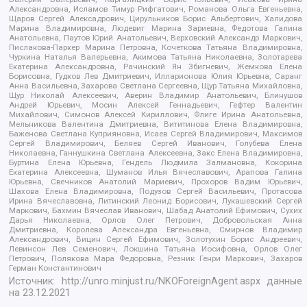
Александровна, Исламов Тимур Рифгатович, Романова Ольга Евгеньевна,
Щаров Сергей Алексадрович, Цирульников Борис Альбертович, Халидова
Марина Владимировна, Людевиг Марина Зариевна, Федотова Галина
Анатольевна, Паутов Юрий Анатольевич, Верховский Александр Маркович,
Пислакова-Паркер Марина Петровна, Кочеткова Татьяна Владимировна,
Чуркина Наталья Валерьевна, Акимова Татьяна Николаевна, Золотарева
Екатерина Александровна, Рачинский Ян Збигневич, Жемкова Елена
Борисовна, Гудков Лев Дмитриевич, Илларионова Юлия Юрьевна, Саранг
Анна Васильевна, Захарова Светлана Сергеевна, Щур Татьяна Михайловна,
Щур Николай Алексеевич, Аверин Владимир Анатольевич, Блинушов
Андрей Юрьевич, Мосин Алексей Геннадьевич, Гефтер Валентин
Михайлович, Симонов Алексей Кириллович, Флиге Ирина Анатольевна,
Мельникова Валентина Дмитриевна, Вититинова Елена Владимировна,
Баженова Светлана Куприяновна, Исаев Сергей Владимирович, Максимов
Сергей Владимирович, Беляев Сергей Иванович, Голубева Елена
Николаевна, Ганнушкина Светлана Алексеевна, Закс Елена Владимировна,
Буртина Елена Юрьевна, Гендель Людмила Залмановна, Кокорина
Екатерина Алексеевна, Шуманов Илья Вячеславович, Арапова Галина
Юрьевна, Свечников Анатолий Мариевич, Прохоров Вадим Юрьевич,
Шахова Елена Владимировна, Подузов Сергей Васильевич, Протасова
Ирина Вячеславовна, Литинский Леонид Борисович, Лукашевский Сергей
Маркович, Бахмин Вячеслав Иванович, Шабад Анатолий Ефимович, Сухих
Дарья Николаевна, Орлов Олег Петрович, Добровольская Анна
Дмитриевна, Королева Александра Евгеньевна, Смирнов Владимир
Александрович, Вицин Сергей Ефимович, Золотухин Борис Андреевич,
Левинсон Лев Семенович, Локшина Татьяна Иосифовна, Орлов Олег
Петрович, Полякова Мара Федоровна, Резник Генри Маркович, Захаров
Герман Константинович
Источник:
http://unro.minjust.ru/NKOForeignAgent.aspx
данные
на
23.12.2021