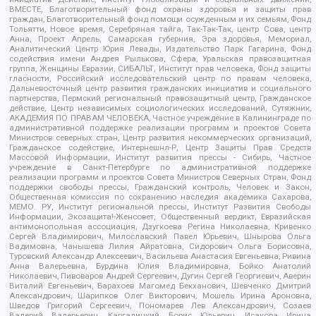
ВМЕСТЕ, Благотворительный фонд охраны здоровья и защиты прав
граждан, Благотворительный фонд помощи осужденным и их семьям, Фонд
Тольятти, Новое время, Серебряная тайга, Так-Так-Так, центр Сова, центр
Анна, Проект Апрель, Самарская губерния, Эра здоровья, Мемориал,
Аналитический Центр Юрия Левады, Издательство Парк Гагарина, Фонд
содействия имени Андрея Рылькова, Сфера, Уральская правозащитная
группа, Женщины Евразии, СИБАЛЬТ, Институт прав человека, Фонд защиты
гласности, Российский исследовательский центр по правам человека,
Дальневосточный центр развития гражданских инициатив и социального
партнерства, Пермский региональный правозащитный центр, Гражданское
действие, Центр независимых социологических исследований, Сутяжник,
АКАДЕМИЯ ПО ПРАВАМ ЧЕЛОВЕКА, Частное учреждение в Калининграде по
административной поддержке реализации программ и проектов Совета
Министров северных стран, Центр развития некоммерческих организаций,
Гражданское содействие, Интернешнл-Р, Центр Защиты Прав Средств
Массовой Информации, Институт развития прессы - Сибирь, Частное
учреждение в Санкт-Петербурге по административной поддержке
реализации программ и проектов Совета Министров Северных Стран, Фонд
поддержки свободы прессы, Гражданский контроль, Человек и Закон,
Общественная комиссия по сохранению наследия академика Сахарова,
МЕМО. РУ, Институт региональной прессы, Институт Развития Свободы
Информации, Экозащита!-Женсовет, Общественный вердикт, Евразийская
антимонопольная ассоциация, Дзугкоева Регина Николаевна, Кривенко
Сергей Владимирович, Милославский Павел Юрьевич, Шнырова Ольга
Вадимовна, Чанышева Лилия Айратовна, Сидорович Ольга Борисовна,
Туровский Александр Алексеевич, Васильева Анастасия Евгеньевна, Ривина
Анна Валерьевна, Бурдина Юлия Владимировна, Бойко Анатолий
Николаевич, Пивоваров Андрей Сергеевич, Дугин Сергей Георгиевич, Аверин
Виталий Евгеньевич, Барахоев Магомед Бекханович, Шевченко Дмитрий
Александрович, Шарипков Олег Викторович, Мошель Ирина Ароновна,
Шведов Григорий Сергеевич, Пономарев Лев Александрович, Созаев
Валерий Валерьевич, Каргалицкий Борис Юльевич, Исакова Ирина