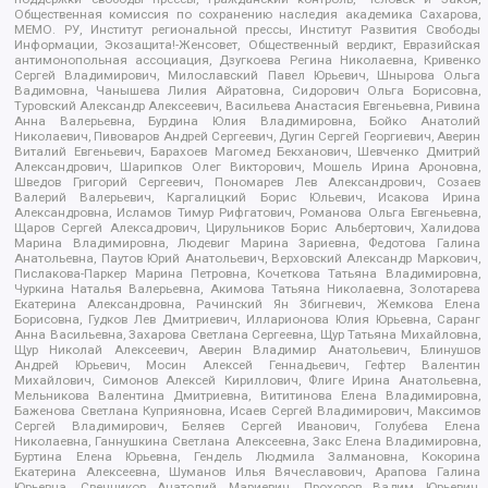
Общественная комиссия по сохранению наследия академика Сахарова,
МЕМО. РУ, Институт региональной прессы, Институт Развития Свободы
Информации, Экозащита!-Женсовет, Общественный вердикт, Евразийская
антимонопольная ассоциация, Дзугкоева Регина Николаевна, Кривенко
Сергей Владимирович, Милославский Павел Юрьевич, Шнырова Ольга
Вадимовна, Чанышева Лилия Айратовна, Сидорович Ольга Борисовна,
Туровский Александр Алексеевич, Васильева Анастасия Евгеньевна, Ривина
Анна Валерьевна, Бурдина Юлия Владимировна, Бойко Анатолий
Николаевич, Пивоваров Андрей Сергеевич, Дугин Сергей Георгиевич, Аверин
Виталий Евгеньевич, Барахоев Магомед Бекханович, Шевченко Дмитрий
Александрович, Шарипков Олег Викторович, Мошель Ирина Ароновна,
Шведов Григорий Сергеевич, Пономарев Лев Александрович, Созаев
Валерий Валерьевич, Каргалицкий Борис Юльевич, Исакова Ирина
Александровна, Исламов Тимур Рифгатович, Романова Ольга Евгеньевна,
Щаров Сергей Алексадрович, Цирульников Борис Альбертович, Халидова
Марина Владимировна, Людевиг Марина Зариевна, Федотова Галина
Анатольевна, Паутов Юрий Анатольевич, Верховский Александр Маркович,
Пислакова-Паркер Марина Петровна, Кочеткова Татьяна Владимировна,
Чуркина Наталья Валерьевна, Акимова Татьяна Николаевна, Золотарева
Екатерина Александровна, Рачинский Ян Збигневич, Жемкова Елена
Борисовна, Гудков Лев Дмитриевич, Илларионова Юлия Юрьевна, Саранг
Анна Васильевна, Захарова Светлана Сергеевна, Щур Татьяна Михайловна,
Щур Николай Алексеевич, Аверин Владимир Анатольевич, Блинушов
Андрей Юрьевич, Мосин Алексей Геннадьевич, Гефтер Валентин
Михайлович, Симонов Алексей Кириллович, Флиге Ирина Анатольевна,
Мельникова Валентина Дмитриевна, Вититинова Елена Владимировна,
Баженова Светлана Куприяновна, Исаев Сергей Владимирович, Максимов
Сергей Владимирович, Беляев Сергей Иванович, Голубева Елена
Николаевна, Ганнушкина Светлана Алексеевна, Закс Елена Владимировна,
Буртина Елена Юрьевна, Гендель Людмила Залмановна, Кокорина
Екатерина Алексеевна, Шуманов Илья Вячеславович, Арапова Галина
Юрьевна, Свечников Анатолий Мариевич, Прохоров Вадим Юрьевич,