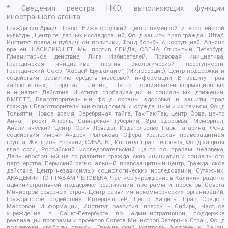
* Сведения реестра НКО, выполняющих функции
иностранного агента:
Гражданин.Армия.Право, Нижегородский центр немецкой и европейской
культуры, Центр гендерных исследований, Фонд защиты прав граждан Штаб,
Институт права и публичной политики, Фонд борьбы с коррупцией, Альянс
врачей, НАСИЛИЮ.НЕТ, Мы против СПИДа, СВЕЧА, Открытый Петербург,
Гуманитарное действие, Лига Избирателей, Правовая инициатива,
Гражданская инициатива против экологической преступности,
Гражданский Союз, "Хасдей Ерушалаим" (Милосердие), Центр поддержки и
содействия развитию средств массовой информации, В защиту прав
заключенных, Горячая Линия, Центр социально-информационных
инициатив Действие, Институт глобализации и социальных движений,
ВМЕСТЕ, Благотворительный фонд охраны здоровья и защиты прав
граждан, Благотворительный фонд помощи осужденным и их семьям, Фонд
Тольятти, Новое время, Серебряная тайга, Так-Так-Так, центр Сова, центр
Анна, Проект Апрель, Самарская губерния, Эра здоровья, Мемориал,
Аналитический Центр Юрия Левады, Издательство Парк Гагарина, Фонд
содействия имени Андрея Рылькова, Сфера, Уральская правозащитная
группа, Женщины Евразии, СИБАЛЬТ, Институт прав человека, Фонд защиты
гласности, Российский исследовательский центр по правам человека,
Дальневосточный центр развития гражданских инициатив и социального
партнерства, Пермский региональный правозащитный центр, Гражданское
действие, Центр независимых социологических исследований, Сутяжник,
АКАДЕМИЯ ПО ПРАВАМ ЧЕЛОВЕКА, Частное учреждение в Калининграде по
административной поддержке реализации программ и проектов Совета
Министров северных стран, Центр развития некоммерческих организаций,
Гражданское содействие, Интернешнл-Р, Центр Защиты Прав Средств
Массовой Информации, Институт развития прессы - Сибирь, Частное
учреждение в Санкт-Петербурге по административной поддержке
реализации программ и проектов Совета Министров Северных Стран, Фонд
поддержки свободы прессы, Гражданский контроль, Человек и Закон,