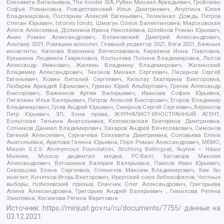
Елизавета Витальевна, The Insider SIA, Рубин Михаил Аркадьевич, Гройсман
Софья Романовна, Рождественский Илья Дмитриевич, Апухтина Юлия
Владимировна, Постернак Алексей Евгеньевич, Телеканал Дождь, Петров
Степан Юрьевич, Istories fonds, Шмагун Олеся Валентиновна, Мароховская
Алеся Алексеевна, Долинина Ирина Николаевна, Шлейнов Роман Юрьевич,
Анин Роман Александрович, Великовский Дмитрий Александрович,
Альтаир 2021, Ромашки монолит, Главный редактор 2021, Вега 2021, Важные
иноагенты, Каткова Вероника Вячеславовна, Карезина Инна Павловна,
Кузьмина Людмила Гавриловна, Костылева Полина Владимировна, Лютов
Александр Иванович, Жилкин Владимир Владимирович, Жилинский
Владимир Александрович, Тихонов Михаил Сергеевич, Пискунов Сергей
Евгеньевич, Ковин Виталий Сергеевич, Кильтау Екатерина Викторовна,
Любарев Аркадий Ефимович, Гурман Юрий Альбертович, Грезев Александр
Викторович, Важенков Артем Валерьевич, Иванова София Юрьевна,
Пигалкин Илья Валерьевич, Петров Алексей Викторович, Егоров Владимир
Владимирович, Гусев Андрей Юрьевич, Смирнов Сергей Сергеевич, Верзилов
Петр Юрьевич, ЗП, Зона права, ЖУРНАЛИСТ-ИНОСТРАННЫЙ АГЕНТ,
Вольтская Татьяна Анатольевна, Клепиковская Екатерина Дмитриевна,
Сотников Даниил Владимирович, Захаров Андрей Вячеславович, Симонов
Евгений Алексеевич, Сурначева Елизавета Дмитриевна, Соловьева Елена
Анатольевна, Арапова Галина Юрьевна, Перл Роман Александрович, МЕМО,
Mason G.E.S. Anonymous Foundation, Stichting Bellingcat, Якутия – Наше
Мнение, Москоу диджитал медиа, РС-Балт, Заговора Максим
Александрович, Ветошкина Валерия Валерьевна, Павлов Иван Юрьевич,
Скворцова Елена Сергеевна, Оленичев Максим Владимирович, Как бы
инагент, Кочетков Игорь Викторович, Иркутский союз библиофилов, Честные
выборы, Нобелевский призыв, Еланчик Олег Александрович, Григорьева
Алина Александровна, Григорьев Андрей Валерьевич , Гималова Регина
Эмилевна, Хисамова Регина Фаритовна
Источник:
https://minjust.gov.ru/ru/documents/7755/
данные на
03.12.2021