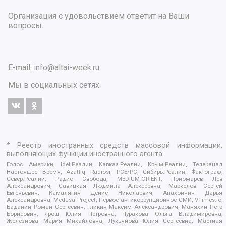
Организация с удовольствием ответит на Ваши
вопросы.
E-mail:
info@altai-week.ru
Мы в социальных сетях:
* Реестр иностранных средств массовой информации,
выполняющих функции иностранного агента:
Голос Америки, Idel.Реалии, Кавказ.Реалии, Крым.Реалии, Телеканал
Настоящее Время, Azatliq Radiosi, PCE/PC, Сибирь.Реалии, Фактограф,
Север.Реалии, Радио Свобода, MEDIUM-ORIENT, Пономарев Лев
Александрович, Савицкая Людмила Алексеевна, Маркелов Сергей
Евгеньевич, Камалягин Денис Николаевич, Апахончич Дарья
Александровна, Medusa Project, Первое антикоррупционное СМИ, VTimes.io,
Баданин Роман Сергеевич, Гликин Максим Александрович, Маняхин Петр
Борисович, Ярош Юлия Петровна, Чуракова Ольга Владимировна,
Железнова Мария Михайловна, Лукьянова Юлия Сергеевна, Маетная