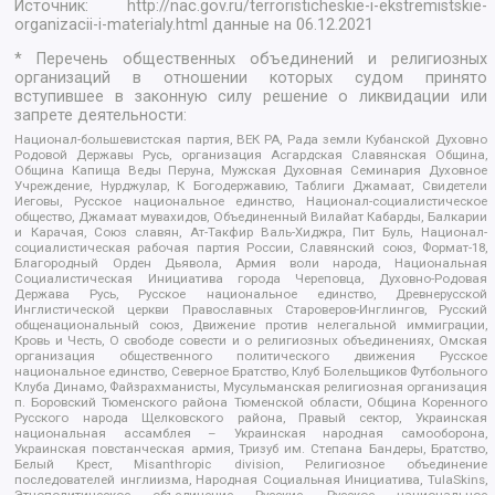
Источник:
http://nac.gov.ru/terroristicheskie-i-ekstremistskie-
organizacii-i-materialy.html
данные на
06.12.2021
* Перечень общественных объединений и религиозных
организаций в отношении которых судом принято
вступившее в законную силу решение о ликвидации или
запрете деятельности:
Национал-большевистская партия, ВЕК РА, Рада земли Кубанской Духовно
Родовой Державы Русь, организация Асгардская Славянская Община,
Община Капища Веды Перуна, Мужская Духовная Семинария Духовное
Учреждение, Нурджулар, К Богодержавию, Таблиги Джамаат, Свидетели
Иеговы, Русское национальное единство, Национал-социалистическое
общество, Джамаат мувахидов, Объединенный Вилайат Кабарды, Балкарии
и Карачая, Союз славян, Ат-Такфир Валь-Хиджра, Пит Буль, Национал-
социалистическая рабочая партия России, Славянский союз, Формат-18,
Благородный Орден Дьявола, Армия воли народа, Национальная
Социалистическая Инициатива города Череповца, Духовно-Родовая
Держава Русь, Русское национальное единство, Древнерусской
Инглистической церкви Православных Староверов-Инглингов, Русский
общенациональный союз, Движение против нелегальной иммиграции,
Кровь и Честь, О свободе совести и о религиозных объединениях, Омская
организация общественного политического движения Русское
национальное единство, Северное Братство, Клуб Болельщиков Футбольного
Клуба Динамо, Файзрахманисты, Мусульманская религиозная организация
п. Боровский Тюменского района Тюменской области, Община Коренного
Русского народа Щелковского района, Правый сектор, Украинская
национальная ассамблея – Украинская народная самооборона,
Украинская повстанческая армия, Тризуб им. Степана Бандеры, Братство,
Белый Крест, Misanthropic division, Религиозное объединение
последователей инглиизма, Народная Социальная Инициатива, TulaSkins,
Этнополитическое объединение Русские, Русское национальное