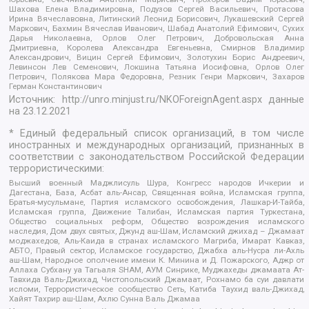
Шахова Елена Владимировна, Подузов Сергей Васильевич, Протасова
Ирина Вячеславовна, Литинский Леонид Борисович, Лукашевский Сергей
Маркович, Бахмин Вячеслав Иванович, Шабад Анатолий Ефимович, Сухих
Дарья Николаевна, Орлов Олег Петрович, Добровольская Анна
Дмитриевна, Королева Александра Евгеньевна, Смирнов Владимир
Александрович, Вицин Сергей Ефимович, Золотухин Борис Андреевич,
Левинсон Лев Семенович, Локшина Татьяна Иосифовна, Орлов Олег
Петрович, Полякова Мара Федоровна, Резник Генри Маркович, Захаров
Герман Константинович
Источник:
http://unro.minjust.ru/NKOForeignAgent.aspx
данные
на
23.12.2021
* Единый федеральный список организаций, в том числе
иностранных и международных организаций, признанных в
соответствии с законодательством Российской Федерации
террористическими:
Высший военный Маджлисуль Шура, Конгресс народов Ичкерии и
Дагестана, База, Асбат аль-Ансар, Священная война, Исламская группа,
Братья-мусульмане, Партия исламского освобождения, Лашкар-И-Тайба,
Исламская группа, Движение Талибан, Исламская партия Туркестана,
Общество социальных реформ, Общество возрождения исламского
наследия, Дом двух святых, Джунд аш-Шам, Исламский джихад – Джамаат
моджахедов, Аль-Каида в странах исламского Магриба, Имарат Кавказ,
АБТО, Правый сектор, Исламское государство, Джабха аль-Нусра ли-Ахль
аш-Шам, Народное ополчение имени К. Минина и Д. Пожарского, Аджр от
Аллаха Субхану уа Тагьаля SHAM, АУМ Синрике, Муджахеды джамаата Ат-
Тавхида Валь-Джихад, Чистопольский Джамаат, Рохнамо ба суи давлати
исломи, Террористическое сообщество Сеть, Катиба Таухид валь-Джихад,
Хайят Тахрир аш-Шам, Ахлю Сунна Валь Джамаа