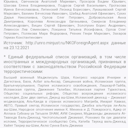
Юрьевна, Свечников Анатолий Мариевич, Прохоров Вадим Юрьевич,
Шахова Елена Владимировна, Подузов Сергей Васильевич, Протасова
Ирина Вячеславовна, Литинский Леонид Борисович, Лукашевский Сергей
Маркович, Бахмин Вячеслав Иванович, Шабад Анатолий Ефимович, Сухих
Дарья Николаевна, Орлов Олег Петрович, Добровольская Анна
Дмитриевна, Королева Александра Евгеньевна, Смирнов Владимир
Александрович, Вицин Сергей Ефимович, Золотухин Борис Андреевич,
Левинсон Лев Семенович, Локшина Татьяна Иосифовна, Орлов Олег
Петрович, Полякова Мара Федоровна, Резник Генри Маркович, Захаров
Герман Константинович
Источник:
http://unro.minjust.ru/NKOForeignAgent.aspx
данные
на
23.12.2021
* Единый федеральный список организаций, в том числе
иностранных и международных организаций, признанных в
соответствии с законодательством Российской Федерации
террористическими:
Высший военный Маджлисуль Шура, Конгресс народов Ичкерии и
Дагестана, База, Асбат аль-Ансар, Священная война, Исламская группа,
Братья-мусульмане, Партия исламского освобождения, Лашкар-И-Тайба,
Исламская группа, Движение Талибан, Исламская партия Туркестана,
Общество социальных реформ, Общество возрождения исламского
наследия, Дом двух святых, Джунд аш-Шам, Исламский джихад – Джамаат
моджахедов, Аль-Каида в странах исламского Магриба, Имарат Кавказ,
АБТО, Правый сектор, Исламское государство, Джабха аль-Нусра ли-Ахль
аш-Шам, Народное ополчение имени К. Минина и Д. Пожарского, Аджр от
Аллаха Субхану уа Тагьаля SHAM, АУМ Синрике, Муджахеды джамаата Ат-
Тавхида Валь-Джихад, Чистопольский Джамаат, Рохнамо ба суи давлати
исломи, Террористическое сообщество Сеть, Катиба Таухид валь-Джихад,
Хайят Тахрир аш-Шам, Ахлю Сунна Валь Джамаа