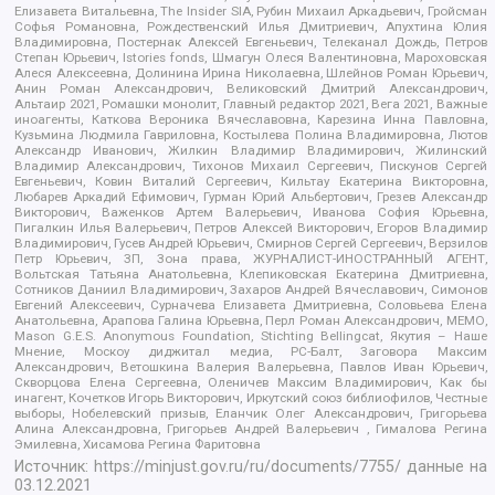
Елизавета Витальевна, The Insider SIA, Рубин Михаил Аркадьевич, Гройсман
Софья Романовна, Рождественский Илья Дмитриевич, Апухтина Юлия
Владимировна, Постернак Алексей Евгеньевич, Телеканал Дождь, Петров
Степан Юрьевич, Istories fonds, Шмагун Олеся Валентиновна, Мароховская
Алеся Алексеевна, Долинина Ирина Николаевна, Шлейнов Роман Юрьевич,
Анин Роман Александрович, Великовский Дмитрий Александрович,
Альтаир 2021, Ромашки монолит, Главный редактор 2021, Вега 2021, Важные
иноагенты, Каткова Вероника Вячеславовна, Карезина Инна Павловна,
Кузьмина Людмила Гавриловна, Костылева Полина Владимировна, Лютов
Александр Иванович, Жилкин Владимир Владимирович, Жилинский
Владимир Александрович, Тихонов Михаил Сергеевич, Пискунов Сергей
Евгеньевич, Ковин Виталий Сергеевич, Кильтау Екатерина Викторовна,
Любарев Аркадий Ефимович, Гурман Юрий Альбертович, Грезев Александр
Викторович, Важенков Артем Валерьевич, Иванова София Юрьевна,
Пигалкин Илья Валерьевич, Петров Алексей Викторович, Егоров Владимир
Владимирович, Гусев Андрей Юрьевич, Смирнов Сергей Сергеевич, Верзилов
Петр Юрьевич, ЗП, Зона права, ЖУРНАЛИСТ-ИНОСТРАННЫЙ АГЕНТ,
Вольтская Татьяна Анатольевна, Клепиковская Екатерина Дмитриевна,
Сотников Даниил Владимирович, Захаров Андрей Вячеславович, Симонов
Евгений Алексеевич, Сурначева Елизавета Дмитриевна, Соловьева Елена
Анатольевна, Арапова Галина Юрьевна, Перл Роман Александрович, МЕМО,
Mason G.E.S. Anonymous Foundation, Stichting Bellingcat, Якутия – Наше
Мнение, Москоу диджитал медиа, РС-Балт, Заговора Максим
Александрович, Ветошкина Валерия Валерьевна, Павлов Иван Юрьевич,
Скворцова Елена Сергеевна, Оленичев Максим Владимирович, Как бы
инагент, Кочетков Игорь Викторович, Иркутский союз библиофилов, Честные
выборы, Нобелевский призыв, Еланчик Олег Александрович, Григорьева
Алина Александровна, Григорьев Андрей Валерьевич , Гималова Регина
Эмилевна, Хисамова Регина Фаритовна
Источник:
https://minjust.gov.ru/ru/documents/7755/
данные на
03.12.2021