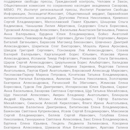
поддержки свободы прессы, Гражданский контроль, Человек и Закон,
Общественная комиссия по сохранению наследия академика Сахарова,
МЕМО. РУ, Институт региональной прессы, Институт Развития Свободы
Информации, Экозащита!-Женсовет, Общественный вердикт, Евразийская
антимонопольная ассоциация, Дзугкоева Регина Николаевна, Кривенко
Сергей Владимирович, Милославский Павел Юрьевич, Шнырова Ольга
Вадимовна, Чанышева Лилия Айратовна, Сидорович Ольга Борисовна,
Туровский Александр Алексеевич, Васильева Анастасия Евгеньевна, Ривина
Анна Валерьевна, Бурдина Юлия Владимировна, Бойко Анатолий
Николаевич, Пивоваров Андрей Сергеевич, Дугин Сергей Георгиевич, Аверин
Виталий Евгеньевич, Барахоев Магомед Бекханович, Шевченко Дмитрий
Александрович, Шарипков Олег Викторович, Мошель Ирина Ароновна,
Шведов Григорий Сергеевич, Пономарев Лев Александрович, Созаев
Валерий Валерьевич, Каргалицкий Борис Юльевич, Исакова Ирина
Александровна, Исламов Тимур Рифгатович, Романова Ольга Евгеньевна,
Щаров Сергей Алексадрович, Цирульников Борис Альбертович, Халидова
Марина Владимировна, Людевиг Марина Зариевна, Федотова Галина
Анатольевна, Паутов Юрий Анатольевич, Верховский Александр Маркович,
Пислакова-Паркер Марина Петровна, Кочеткова Татьяна Владимировна,
Чуркина Наталья Валерьевна, Акимова Татьяна Николаевна, Золотарева
Екатерина Александровна, Рачинский Ян Збигневич, Жемкова Елена
Борисовна, Гудков Лев Дмитриевич, Илларионова Юлия Юрьевна, Саранг
Анна Васильевна, Захарова Светлана Сергеевна, Щур Татьяна Михайловна,
Щур Николай Алексеевич, Аверин Владимир Анатольевич, Блинушов
Андрей Юрьевич, Мосин Алексей Геннадьевич, Гефтер Валентин
Михайлович, Симонов Алексей Кириллович, Флиге Ирина Анатольевна,
Мельникова Валентина Дмитриевна, Вититинова Елена Владимировна,
Баженова Светлана Куприяновна, Исаев Сергей Владимирович, Максимов
Сергей Владимирович, Беляев Сергей Иванович, Голубева Елена
Николаевна, Ганнушкина Светлана Алексеевна, Закс Елена Владимировна,
Буртина Елена Юрьевна, Гендель Людмила Залмановна, Кокорина
Екатерина Алексеевна, Шуманов Илья Вячеславович, Арапова Галина