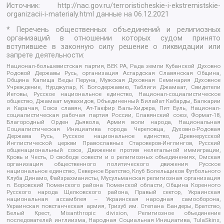
Источник:
http://nac.gov.ru/terroristicheskie-i-ekstremistskie-
organizacii-i-materialy.html
данные на
06.12.2021
* Перечень общественных объединений и религиозных
организаций в отношении которых судом принято
вступившее в законную силу решение о ликвидации или
запрете деятельности:
Национал-большевистская партия, ВЕК РА, Рада земли Кубанской Духовно
Родовой Державы Русь, организация Асгардская Славянская Община,
Община Капища Веды Перуна, Мужская Духовная Семинария Духовное
Учреждение, Нурджулар, К Богодержавию, Таблиги Джамаат, Свидетели
Иеговы, Русское национальное единство, Национал-социалистическое
общество, Джамаат мувахидов, Объединенный Вилайат Кабарды, Балкарии
и Карачая, Союз славян, Ат-Такфир Валь-Хиджра, Пит Буль, Национал-
социалистическая рабочая партия России, Славянский союз, Формат-18,
Благородный Орден Дьявола, Армия воли народа, Национальная
Социалистическая Инициатива города Череповца, Духовно-Родовая
Держава Русь, Русское национальное единство, Древнерусской
Инглистической церкви Православных Староверов-Инглингов, Русский
общенациональный союз, Движение против нелегальной иммиграции,
Кровь и Честь, О свободе совести и о религиозных объединениях, Омская
организация общественного политического движения Русское
национальное единство, Северное Братство, Клуб Болельщиков Футбольного
Клуба Динамо, Файзрахманисты, Мусульманская религиозная организация
п. Боровский Тюменского района Тюменской области, Община Коренного
Русского народа Щелковского района, Правый сектор, Украинская
национальная ассамблея – Украинская народная самооборона,
Украинская повстанческая армия, Тризуб им. Степана Бандеры, Братство,
Белый Крест, Misanthropic division, Религиозное объединение
последователей инглиизма, Народная Социальная Инициатива, TulaSkins,