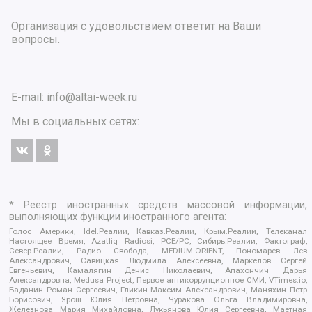
Организация с удовольствием ответит на Ваши
вопросы.
E-mail:
info@altai-week.ru
Мы в социальных сетях:
* Реестр иностранных средств массовой информации,
выполняющих функции иностранного агента:
Голос Америки, Idel.Реалии, Кавказ.Реалии, Крым.Реалии, Телеканал
Настоящее Время, Azatliq Radiosi, PCE/PC, Сибирь.Реалии, Фактограф,
Север.Реалии, Радио Свобода, MEDIUM-ORIENT, Пономарев Лев
Александрович, Савицкая Людмила Алексеевна, Маркелов Сергей
Евгеньевич, Камалягин Денис Николаевич, Апахончич Дарья
Александровна, Medusa Project, Первое антикоррупционное СМИ, VTimes.io,
Баданин Роман Сергеевич, Гликин Максим Александрович, Маняхин Петр
Борисович, Ярош Юлия Петровна, Чуракова Ольга Владимировна,
Железнова Мария Михайловна, Лукьянова Юлия Сергеевна, Маетная