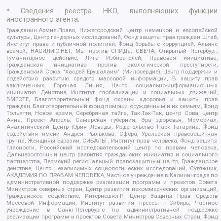
* Сведения реестра НКО, выполняющих функции
иностранного агента:
Гражданин.Армия.Право, Нижегородский центр немецкой и европейской
культуры, Центр гендерных исследований, Фонд защиты прав граждан Штаб,
Институт права и публичной политики, Фонд борьбы с коррупцией, Альянс
врачей, НАСИЛИЮ.НЕТ, Мы против СПИДа, СВЕЧА, Открытый Петербург,
Гуманитарное действие, Лига Избирателей, Правовая инициатива,
Гражданская инициатива против экологической преступности,
Гражданский Союз, "Хасдей Ерушалаим" (Милосердие), Центр поддержки и
содействия развитию средств массовой информации, В защиту прав
заключенных, Горячая Линия, Центр социально-информационных
инициатив Действие, Институт глобализации и социальных движений,
ВМЕСТЕ, Благотворительный фонд охраны здоровья и защиты прав
граждан, Благотворительный фонд помощи осужденным и их семьям, Фонд
Тольятти, Новое время, Серебряная тайга, Так-Так-Так, центр Сова, центр
Анна, Проект Апрель, Самарская губерния, Эра здоровья, Мемориал,
Аналитический Центр Юрия Левады, Издательство Парк Гагарина, Фонд
содействия имени Андрея Рылькова, Сфера, Уральская правозащитная
группа, Женщины Евразии, СИБАЛЬТ, Институт прав человека, Фонд защиты
гласности, Российский исследовательский центр по правам человека,
Дальневосточный центр развития гражданских инициатив и социального
партнерства, Пермский региональный правозащитный центр, Гражданское
действие, Центр независимых социологических исследований, Сутяжник,
АКАДЕМИЯ ПО ПРАВАМ ЧЕЛОВЕКА, Частное учреждение в Калининграде по
административной поддержке реализации программ и проектов Совета
Министров северных стран, Центр развития некоммерческих организаций,
Гражданское содействие, Интернешнл-Р, Центр Защиты Прав Средств
Массовой Информации, Институт развития прессы - Сибирь, Частное
учреждение в Санкт-Петербурге по административной поддержке
реализации программ и проектов Совета Министров Северных Стран, Фонд