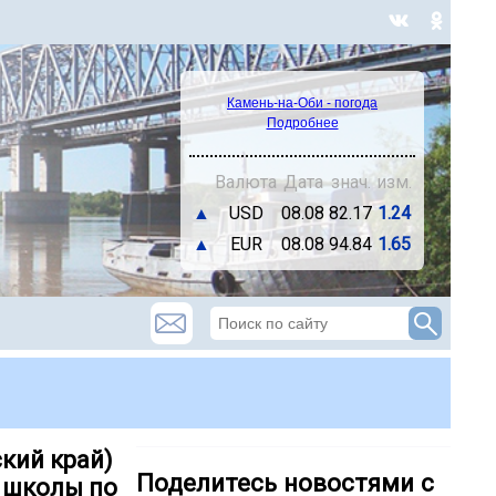
Камень-на-Оби - погода
Подробнее
Валюта
Дата
знач.
изм.
▲
USD
08.08
82.17
1.24
▲
EUR
08.08
94.84
1.65
ский край)
Поделитесь новостями с
 школы по