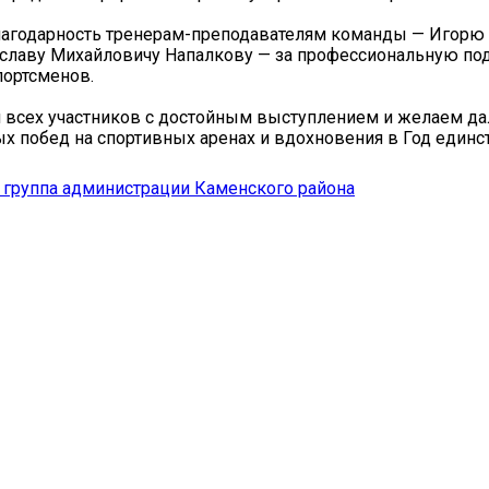
агодарность тренерам-преподавателям команды — Игорю
славу Михайловичу Напалкову — за профессиональную под
портсменов.
 всех участников с достойным выступлением и желаем д
ых побед на спортивных аренах и вдохновения в Год единс
группа администрации Каменского района