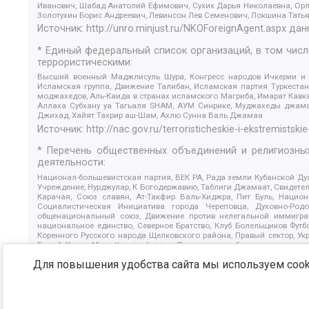
Иванович, Шабад Анатолий Ефимович, Сухих Дарья Николаевна, Орл
Золотухин Борис Андреевич, Левинсон Лев Семенович, Локшина Тать
Источник:
http://unro.minjust.ru/NKOForeignAgent.aspx
дан
* Единый федеральный список организаций, в том чис
террористическими:
Высший военный Маджлисуль Шура, Конгресс народов Ичкерии и Да
Исламская группа, Движение Талибан, Исламская партия Туркест
моджахедов, Аль-Каида в странах исламского Магриба, Имарат Кавка
Аллаха Субхану уа Тагьаля SHAM, АУМ Синрике, Муджахеды джамаа
Джихад, Хайят Тахрир аш-Шам, Ахлю Сунна Валь Джамаа
Источник:
http://nac.gov.ru/terroristicheskie-i-ekstremistskie
* Перечень общественных объединений и религиозных
деятельности:
Национал-большевистская партия, ВЕК РА, Рада земли Кубанской 
Учреждение, Нурджулар, К Богодержавию, Таблиги Джамаат, Свидете
Карачая, Союз славян, Ат-Такфир Валь-Хиджра, Пит Буль, Нацио
Социалистическая Инициатива города Череповца, Духовно-Родо
общенациональный союз, Движение против нелегальной иммиграц
национальное единство, Северное Братство, Клуб Болельщиков Фу
Коренного Русского народа Щелковского района, Правый сектор, Ук
Белый Крест, Misanthropic division, Религиозное объединение пос
Атака, Мечеть Мирмамеда, Община Коренного Русского народа г
Для повышения удобства сайта мы используем cooki
Артподготовка, Штольц, В честь иконы Божией Матери Державная, С
Крю, Союз Славянских Сил Руси, Алля-Аят, Благотворительный панси
Патриотический клуб-Новокузнецк/РПК, Сибирский державный союз, Ф
Источник:
https://minjust.gov.ru/ru/documents/7822/
данны