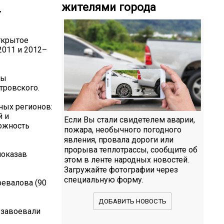
жителями города
.
открытое
011 и 2012–
зы
тровского.
ных регионов:
й и
Если Вы стали свидетелем аварии,
ожность
пожара, необычного погодного
явления, провала дороги или
прорыва теплотрассы, сообщите об
показав
этом в ленте народных новостей.
Загружайте фотографии через
специальную форму.
ревалова (90
ДОБАВИТЬ НОВОСТЬ
) завоевали