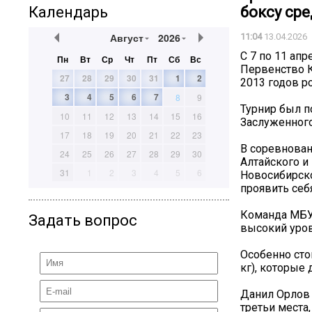
Календарь
боксу сре
Август
2026
11:04
13.04.2026
С 7 по 11 ап
Пн
Вт
Ср
Чт
Пт
Сб
Вс
Первенство 
27
28
29
30
31
1
2
2013 годов р
3
4
5
6
7
8
9
Турнир был п
10
11
12
13
14
15
16
Заслуженного
17
18
19
20
21
22
23
В соревнован
24
25
26
27
28
29
30
Алтайского и
31
1
2
3
4
5
6
Новосибирско
проявить себ
Команда МБУ 
Задать вопрос
высокий уров
Особенно сто
кг), которые
Данил Орлов (
третьи места