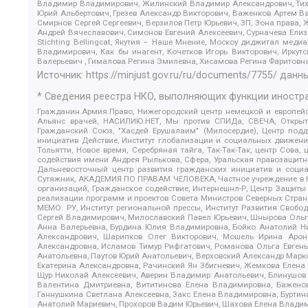
Владимир Владимирович, Жилинский Владимир Александрович, Тихон
Юрий Альбертович, Грезев Александр Викторович, Важенков Артем В
Смирнов Сергей Сергеевич, Верзилов Петр Юрьевич, ЗП, Зона прав
Андрей Вячеславович, Симонов Евгений Алексеевич, Сурначева Елиз
Stichting Bellingcat, Якутия – Наше Мнение, Москоу диджитал мед
Владимирович, Как бы инагент, Кочетков Игорь Викторович, Иркут
Валерьевич , Гималова Регина Эмилевна, Хисамова Регина Фаритовн
Источник:
https://minjust.gov.ru/ru/documents/7755/
данны
* Сведения реестра НКО, выполняющих функции иностра
Гражданин.Армия.Право, Нижегородский центр немецкой и европейск
Альянс врачей, НАСИЛИЮ.НЕТ, Мы против СПИДа, СВЕЧА, Открытый
Гражданский Союз, "Хасдей Ерушалаим" (Милосердие), Центр под
инициатив Действие, Институт глобализации и социальных движен
Тольятти, Новое время, Серебряная тайга, Так-Так-Так, центр Сова
содействия имени Андрея Рылькова, Сфера, Уральская правозащитна
Дальневосточный центр развития гражданских инициатив и социа
Сутяжник, АКАДЕМИЯ ПО ПРАВАМ ЧЕЛОВЕКА, Частное учреждение в Ка
организаций, Гражданское содействие, Интернешнл-Р, Центр Защиты
реализации программ и проектов Совета Министров Северных Стран
МЕМО. РУ, Институт региональной прессы, Институт Развития Своб
Сергей Владимирович, Милославский Павел Юрьевич, Шнырова Ольга
Анна Валерьевна, Бурдина Юлия Владимировна, Бойко Анатолий Ник
Александрович, Шарипков Олег Викторович, Мошель Ирина Ароно
Александровна, Исламов Тимур Рифгатович, Романова Ольга Евгень
Анатольевна, Паутов Юрий Анатольевич, Верховский Александр Марк
Екатерина Александровна, Рачинский Ян Збигневич, Жемкова Елена 
Щур Николай Алексеевич, Аверин Владимир Анатольевич, Блинушов 
Валентина Дмитриевна, Вититинова Елена Владимировна, Баженов
Ганнушкина Светлана Алексеевна, Закс Елена Владимировна, Буртин
Анатолий Мариевич, Прохоров Вадим Юрьевич, Шахова Елена Владими