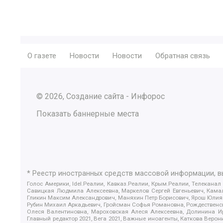
О газете
Новости
Новости
Обратная связь
© 2026, Создание сайта - Инфорос
Показать баннерные места
* Реестр иностранных средств массовой информации, 
Голос Америки, Idel.Реалии, Кавказ.Реалии, Крым.Реалии, Телеканал
Савицкая Людмила Алексеевна, Маркелов Сергей Евгеньевич, Камал
Гликин Максим Александрович, Маняхин Петр Борисович, Ярош Юлия П
Рубин Михаил Аркадьевич, Гройсман Софья Романовна, Рождественски
Олеся Валентиновна, Мароховская Алеся Алексеевна, Долинина И
Главный редактор 2021, Вега 2021, Важные иноагенты, Каткова Вер