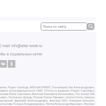
E-mail:
info@altai-week.ru
Мы в социальных сетях:
.Реалии, Радио Свобода, MEDIUM-ORIENT, Пономарев Лев Александрович,
ервое антикоррупционное СМИ, VTimes.io, Баданин Роман Сергеевич,
ова Юлия Сергеевна, Маетная Елизавета Витальевна, The Insider SIA,
ич, Телеканал Дождь, Петров Степан Юрьевич, Istories fonds, Шмагун
иковский Дмитрий Александрович, Альтаир 2021, Ромашки монолит,
, Костылева Полина Владимировна, Лютов Александр Иванович, Жилкин