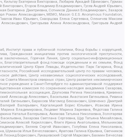
, Кильтау Екатерина Викторовна, Любарев Аркадий Ефимович, Гурман
й Викторович, Егоров Владимир Владимирович, Гусев Андрей Юрьевич,
ская Екатерина Дмитриевна, Сотников Даниил Владимирович, Захаров
ерл Роман Александрович, МЕМО, Mason G.E.S. Anonymous Foundation,
, Павлов Иван Юрьевич, Скворцова Елена Сергеевна, Оленичев Максим
 Александрович, Григорьева Алина Александровна, Григорьев Андрей
б, Институт права и публичной политики, Фонд борьбы с коррупцией,
ива, Гражданская инициатива против экологической преступности,
рав заключенных, Горячая Линия, Центр социально-информационных
дан, Благотворительный фонд помощи осужденным и их семьям, Фонд
 Аналитический Центр Юрия Левады, Издательство Парк Гагарина, Фонд
гласности, Российский исследовательский центр по правам человека,
ское действие, Центр независимых социологических исследований,
в Совета Министров северных стран, Центр развития некоммерческих
стное учреждение в Санкт-Петербурге по административной поддержке
Общественная комиссия по сохранению наследия академика Сахарова,
нтимонопольная ассоциация, Дзугкоева Регина Николаевна, Кривенко
кий Александр Алексеевич, Васильева Анастасия Евгеньевна, Ривина
италий Евгеньевич, Барахоев Магомед Бекханович, Шевченко Дмитрий
 Валерий Валерьевич, Каргалицкий Борис Юльевич, Исакова Ирина
ва Марина Владимировна, Людевиг Марина Зариевна, Федотова Галина
уркина Наталья Валерьевна, Акимова Татьяна Николаевна, Золотарева
 Васильевна, Захарова Светлана Сергеевна, Щур Татьяна Михайловна,
 Симонов Алексей Кириллович, Флиге Ирина Анатольевна, Мельникова
адимирович, Беляев Сергей Иванович, Голубева Елена Николаевна,
вна, Шуманов Илья Вячеславович, Арапова Галина Юрьевна, Свечников
ий Леонид Борисович, Лукашевский Сергей Маркович, Бахмин Вячеслав