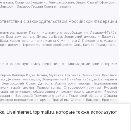
геньевна, Смирнов Владимир Александрович, Вицин Сергей Ефимович,
 Маркович, Захаров Герман Константинович
оответствии с законодательством Российской Федерации
тья-мусульмане, Партия исламского освобождения, Лашкар-И-Тайба,
дия, Дом двух святых, Джунд аш-Шам, Исламский джихад – Джамаат
ш-Шам, Народное ополчение имени К. Минина и Д. Пожарского, Аджр от
и исломи, Террористическое сообщество Сеть, Катиба Таухид валь-
е в законную силу решение о ликвидации или запрете
 Община Капища Веды Перуна, Мужская Духовная Семинария Духовное
ство, Джамаат мувахидов, Объединенный Вилайат Кабарды, Балкарии и
18, Благородный Орден Дьявола, Армия воли народа, Национальная
истической церкви Православных Староверов-Инглингов, Русский
ская организация общественного политического движения Русское
изация п. Боровский Тюменского района Тюменской области, Община
инская повстанческая армия, Тризуб им. Степана Бандеры, Братство,
олитическое объединение Русские, Русское национальное объединение
ЙС, О противодействии экстремистской деятельности, РЕВТАТПОД,
, LiveInternet, top.mail.ru, которые также используют
сом Правды и Единения, Каракольская инициативная группа, Автоград
шкорт, Нация и свобода, W.H.С., Фалунь Дафа, Иртыш Ultras, Русский
т граждан СССР Прикубанского округа г. Краснодара