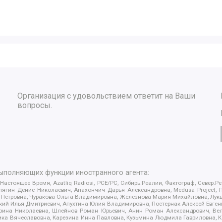
Организация с удовольствием ответит на Ваши
вопросы.
выполняющих функции иностранного агента:
 Настоящее Время, Azatliq Radiosi, PCE/PC, Сибирь.Реалии, Фактограф, Север
ягин Денис Николаевич, Апахончич Дарья Александровна, Medusa Project, П
етровна, Чуракова Ольга Владимировна, Железнова Мария Михайловна, Лукьян
й Илья Дмитриевич, Апухтина Юлия Владимировна, Постернак Алексей Евгеньев
рина Николаевна, Шлейнов Роман Юрьевич, Анин Роман Александрович, Вел
оника Вячеславовна, Карезина Инна Павловна, Кузьмина Людмила Гавриловна