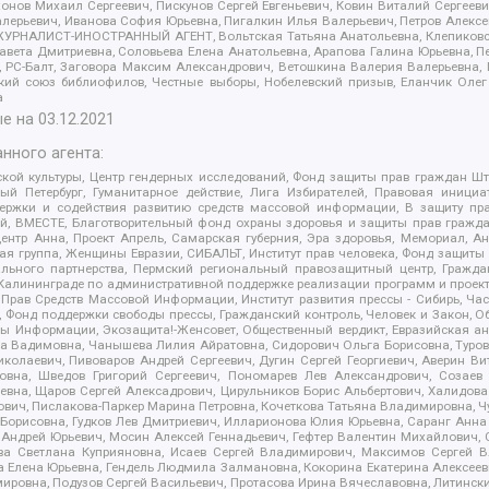
ов Михаил Сергеевич, Пискунов Сергей Евгеньевич, Ковин Виталий Сергеевич
алерьевич, Иванова София Юрьевна, Пигалкин Илья Валерьевич, Петров Алексе
а, ЖУРНАЛИСТ-ИНОСТРАННЫЙ АГЕНТ, Вольтская Татьяна Анатольевна, Клепиков
авета Дмитриевна, Соловьева Елена Анатольевна, Арапова Галина Юрьевна, П
иа, РС-Балт, Заговора Максим Александрович, Ветошкина Валерия Валерьевна
ский союз библиофилов, Честные выборы, Нобелевский призыв, Еланчик Олег
а
е на
03.12.2021
нного агента:
ой культуры, Центр гендерных исследований, Фонд защиты прав граждан Шта
 Петербург, Гуманитарное действие, Лига Избирателей, Правовая инициат
держки и содействия развитию средств массовой информации, В защиту п
ий, ВМЕСТЕ, Благотворительный фонд охраны здоровья и защиты прав граж
, центр Анна, Проект Апрель, Самарская губерния, Эра здоровья, Мемориал,
я группа, Женщины Евразии, СИБАЛЬТ, Институт прав человека, Фонд защиты 
льного партнерства, Пермский региональный правозащитный центр, Граждан
лининграде по административной поддержке реализации программ и проекто
 Прав Средств Массовой Информации, Институт развития прессы - Сибирь, Ча
, Фонд поддержки свободы прессы, Гражданский контроль, Человек и Закон, 
оды Информации, Экозащита!-Женсовет, Общественный вердикт, Евразийская а
 Вадимовна, Чанышева Лилия Айратовна, Сидорович Ольга Борисовна, Туровс
олаевич, Пивоваров Андрей Сергеевич, Дугин Сергей Георгиевич, Аверин В
вна, Шведов Григорий Сергеевич, Пономарев Лев Александрович, Созаев
евна, Щаров Сергей Алексадрович, Цирульников Борис Альбертович, Халидо
ович, Пислакова-Паркер Марина Петровна, Кочеткова Татьяна Владимировна, Ч
Борисовна, Гудков Лев Дмитриевич, Илларионова Юлия Юрьевна, Саранг Анна
Андрей Юрьевич, Мосин Алексей Геннадьевич, Гефтер Валентин Михайлович,
а Светлана Куприяновна, Исаев Сергей Владимирович, Максимов Сергей Вл
а Елена Юрьевна, Гендель Людмила Залмановна, Кокорина Екатерина Алексее
ровна, Подузов Сергей Васильевич, Протасова Ирина Вячеславовна, Литинск