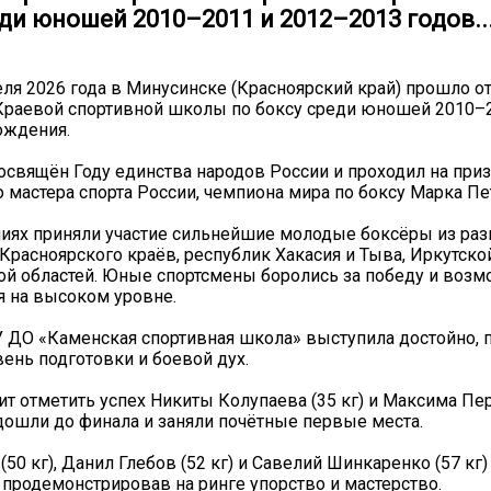
ди юношей 2010–2011 и 2012–2013 годов..
реля 2026 года в Минусинске (Красноярский край) прошло 
Краевой спортивной школы по боксу среди юношей 2010–2
ождения.
освящён Году единства народов России и проходил на при
 мастера спорта России, чемпиона мира по боксу Марка Пе
иях приняли участие сильнейшие молодые боксёры из раз
 Красноярского краёв, республик Хакасия и Тыва, Иркутско
й областей. Юные спортсмены боролись за победу и возм
я на высоком уровне.
ДО «Каменская спортивная школа» выступила достойно, 
ень подготовки и боевой дух.
ит отметить успех Никиты Колупаева (35 кг) и Максима Пе
 дошли до финала и заняли почётные первые места.
50 кг), Данил Глебов (52 кг) и Савелий Шинкаренко (57 кг
, продемонстрировав на ринге упорство и мастерство.