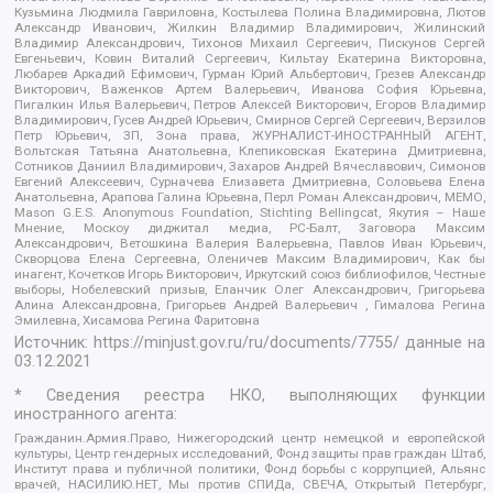
Кузьмина Людмила Гавриловна, Костылева Полина Владимировна, Лютов
Александр Иванович, Жилкин Владимир Владимирович, Жилинский
Владимир Александрович, Тихонов Михаил Сергеевич, Пискунов Сергей
Евгеньевич, Ковин Виталий Сергеевич, Кильтау Екатерина Викторовна,
Любарев Аркадий Ефимович, Гурман Юрий Альбертович, Грезев Александр
Викторович, Важенков Артем Валерьевич, Иванова София Юрьевна,
Пигалкин Илья Валерьевич, Петров Алексей Викторович, Егоров Владимир
Владимирович, Гусев Андрей Юрьевич, Смирнов Сергей Сергеевич, Верзилов
Петр Юрьевич, ЗП, Зона права, ЖУРНАЛИСТ-ИНОСТРАННЫЙ АГЕНТ,
Вольтская Татьяна Анатольевна, Клепиковская Екатерина Дмитриевна,
Сотников Даниил Владимирович, Захаров Андрей Вячеславович, Симонов
Евгений Алексеевич, Сурначева Елизавета Дмитриевна, Соловьева Елена
Анатольевна, Арапова Галина Юрьевна, Перл Роман Александрович, МЕМО,
Mason G.E.S. Anonymous Foundation, Stichting Bellingcat, Якутия – Наше
Мнение, Москоу диджитал медиа, РС-Балт, Заговора Максим
Александрович, Ветошкина Валерия Валерьевна, Павлов Иван Юрьевич,
Скворцова Елена Сергеевна, Оленичев Максим Владимирович, Как бы
инагент, Кочетков Игорь Викторович, Иркутский союз библиофилов, Честные
выборы, Нобелевский призыв, Еланчик Олег Александрович, Григорьева
Алина Александровна, Григорьев Андрей Валерьевич , Гималова Регина
Эмилевна, Хисамова Регина Фаритовна
Источник:
https://minjust.gov.ru/ru/documents/7755/
данные на
03.12.2021
* Сведения реестра НКО, выполняющих функции
иностранного агента:
Гражданин.Армия.Право, Нижегородский центр немецкой и европейской
культуры, Центр гендерных исследований, Фонд защиты прав граждан Штаб,
Институт права и публичной политики, Фонд борьбы с коррупцией, Альянс
врачей, НАСИЛИЮ.НЕТ, Мы против СПИДа, СВЕЧА, Открытый Петербург,