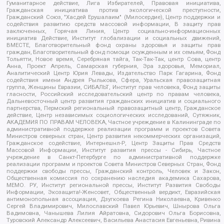
Гуманитарное действие, Лига Избирателей, Правовая инициатива,
Гражданская инициатива против экологической преступности,
Гражданский Союз, "Хасдей Ерушалаим" (Милосердие), Центр поддержки и
содействия развитию средств массовой информации, В защиту прав
заключенных, Горячая Линия, Центр социально-информационных
инициатив Действие, Институт глобализации и социальных движений,
ВМЕСТЕ, Благотворительный фонд охраны здоровья и защиты прав
граждан, Благотворительный фонд помощи осужденным и их семьям, Фонд
Тольятти, Новое время, Серебряная тайга, Так-Так-Так, центр Сова, центр
Анна, Проект Апрель, Самарская губерния, Эра здоровья, Мемориал,
Аналитический Центр Юрия Левады, Издательство Парк Гагарина, Фонд
содействия имени Андрея Рылькова, Сфера, Уральская правозащитная
группа, Женщины Евразии, СИБАЛЬТ, Институт прав человека, Фонд защиты
гласности, Российский исследовательский центр по правам человека,
Дальневосточный центр развития гражданских инициатив и социального
партнерства, Пермский региональный правозащитный центр, Гражданское
действие, Центр независимых социологических исследований, Сутяжник,
АКАДЕМИЯ ПО ПРАВАМ ЧЕЛОВЕКА, Частное учреждение в Калининграде по
административной поддержке реализации программ и проектов Совета
Министров северных стран, Центр развития некоммерческих организаций,
Гражданское содействие, Интернешнл-Р, Центр Защиты Прав Средств
Массовой Информации, Институт развития прессы - Сибирь, Частное
учреждение в Санкт-Петербурге по административной поддержке
реализации программ и проектов Совета Министров Северных Стран, Фонд
поддержки свободы прессы, Гражданский контроль, Человек и Закон,
Общественная комиссия по сохранению наследия академика Сахарова,
МЕМО. РУ, Институт региональной прессы, Институт Развития Свободы
Информации, Экозащита!-Женсовет, Общественный вердикт, Евразийская
антимонопольная ассоциация, Дзугкоева Регина Николаевна, Кривенко
Сергей Владимирович, Милославский Павел Юрьевич, Шнырова Ольга
Вадимовна, Чанышева Лилия Айратовна, Сидорович Ольга Борисовна,
Туровский Александр Алексеевич, Васильева Анастасия Евгеньевна, Ривина