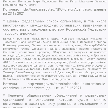
Петрович, Полякова Мара Федоровна, Резник Генри Маркович, Захаров
Герман Константинович
Источник:
http://unro.minjust.ru/NKOForeignAgent.aspx
данные
на
23.12.2021
* Единый федеральный список организаций, в том числе
иностранных и международных организаций, признанных в
соответствии с законодательством Российской Федерации
террористическими:
Высший военный Маджлисуль Шура, Конгресс народов Ичкерии и
Дагестана, База, Асбат аль-Ансар, Священная война, Исламская группа,
Братья-мусульмане, Партия исламского освобождения, Лашкар-И-Тайба,
Исламская группа, Движение Талибан, Исламская партия Туркестана,
Общество социальных реформ, Общество возрождения исламского
наследия, Дом двух святых, Джунд аш-Шам, Исламский джихад – Джамаат
моджахедов, Аль-Каида в странах исламского Магриба, Имарат Кавказ,
АБТО, Правый сектор, Исламское государство, Джабха аль-Нусра ли-Ахль
аш-Шам, Народное ополчение имени К. Минина и Д. Пожарского, Аджр от
Аллаха Субхану уа Тагьаля SHAM, АУМ Синрике, Муджахеды джамаата Ат-
Тавхида Валь-Джихад, Чистопольский Джамаат, Рохнамо ба суи давлати
исломи, Террористическое сообщество Сеть, Катиба Таухид валь-Джихад,
Хайят Тахрир аш-Шам, Ахлю Сунна Валь Джамаа
Источник:
http://nac.gov.ru/terroristicheskie-i-ekstremistskie-
organizacii-i-materialy.html
данные на
06.12.2021
* Перечень общественных объединений и религиозных
организаций в отношении которых судом принято
вступившее в законную силу решение о ликвидации или
запрете деятельности: