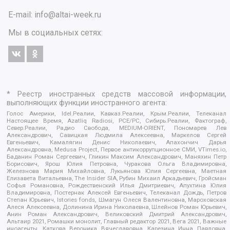
E-mail:
info@altai-week.ru
Мы в социальных сетях:
* Реестр иностранных средств массовой информации,
выполняющих функции иностранного агента:
Голос Америки, Idel.Реалии, Кавказ.Реалии, Крым.Реалии, Телеканал
Настоящее Время, Azatliq Radiosi, PCE/PC, Сибирь.Реалии, Фактограф,
Север.Реалии, Радио Свобода, MEDIUM-ORIENT, Пономарев Лев
Александрович, Савицкая Людмила Алексеевна, Маркелов Сергей
Евгеньевич, Камалягин Денис Николаевич, Апахончич Дарья
Александровна, Medusa Project, Первое антикоррупционное СМИ, VTimes.io,
Баданин Роман Сергеевич, Гликин Максим Александрович, Маняхин Петр
Борисович, Ярош Юлия Петровна, Чуракова Ольга Владимировна,
Железнова Мария Михайловна, Лукьянова Юлия Сергеевна, Маетная
Елизавета Витальевна, The Insider SIA, Рубин Михаил Аркадьевич, Гройсман
Софья Романовна, Рождественский Илья Дмитриевич, Апухтина Юлия
Владимировна, Постернак Алексей Евгеньевич, Телеканал Дождь, Петров
Степан Юрьевич, Istories fonds, Шмагун Олеся Валентиновна, Мароховская
Алеся Алексеевна, Долинина Ирина Николаевна, Шлейнов Роман Юрьевич,
Анин Роман Александрович, Великовский Дмитрий Александрович,
Альтаир 2021, Ромашки монолит, Главный редактор 2021, Вега 2021, Важные
иноагенты, Каткова Вероника Вячеславовна, Карезина Инна Павловна,