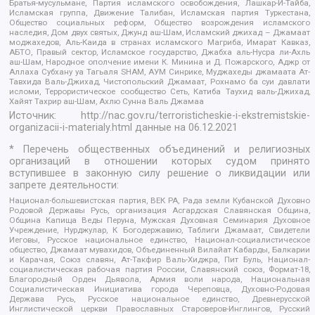
Братья-мусульмане, Партия исламского освобождения, Лашкар-И-Тайба,
Исламская группа, Движение Талибан, Исламская партия Туркестана,
Общество социальных реформ, Общество возрождения исламского
наследия, Дом двух святых, Джунд аш-Шам, Исламский джихад – Джамаат
моджахедов, Аль-Каида в странах исламского Магриба, Имарат Кавказ,
АБТО, Правый сектор, Исламское государство, Джабха аль-Нусра ли-Ахль
аш-Шам, Народное ополчение имени К. Минина и Д. Пожарского, Аджр от
Аллаха Субхану уа Тагьаля SHAM, АУМ Синрике, Муджахеды джамаата Ат-
Тавхида Валь-Джихад, Чистопольский Джамаат, Рохнамо ба суи давлати
исломи, Террористическое сообщество Сеть, Катиба Таухид валь-Джихад,
Хайят Тахрир аш-Шам, Ахлю Сунна Валь Джамаа
Источник:
http://nac.gov.ru/terroristicheskie-i-ekstremistskie-
organizacii-i-materialy.html
данные на
06.12.2021
* Перечень общественных объединений и религиозных
организаций в отношении которых судом принято
вступившее в законную силу решение о ликвидации или
запрете деятельности:
Национал-большевистская партия, ВЕК РА, Рада земли Кубанской Духовно
Родовой Державы Русь, организация Асгардская Славянская Община,
Община Капища Веды Перуна, Мужская Духовная Семинария Духовное
Учреждение, Нурджулар, К Богодержавию, Таблиги Джамаат, Свидетели
Иеговы, Русское национальное единство, Национал-социалистическое
общество, Джамаат мувахидов, Объединенный Вилайат Кабарды, Балкарии
и Карачая, Союз славян, Ат-Такфир Валь-Хиджра, Пит Буль, Национал-
социалистическая рабочая партия России, Славянский союз, Формат-18,
Благородный Орден Дьявола, Армия воли народа, Национальная
Социалистическая Инициатива города Череповца, Духовно-Родовая
Держава Русь, Русское национальное единство, Древнерусской
Инглистической церкви Православных Староверов-Инглингов, Русский