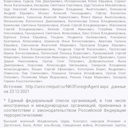
Борисовна, Гудков Лев Дмитриевич, Илларионова Юлия Юрьевна, Саранг
Анна Васильевна, Захарова Светлана Сергеевна, Щур Татьяна Михайловна,
Щур Николай Алексеевич, Аверин Владимир Анатольевич, Блинушов
Андрей Юрьевич, Мосин Алексей Геннадьевич, Гефтер Валентин
Михайлович, Симонов Алексей Кириллович, Флиге Ирина Анатольевна,
Мельникова Валентина Дмитриевна, Вититинова Елена Владимировна,
Баженова Светлана Куприяновна, Исаев Сергей Владимирович, Максимов
Сергей Владимирович, Беляев Сергей Иванович, Голубева Елена
Николаевна, Ганнушкина Светлана Алексеевна, Закс Елена Владимировна,
Буртина Елена Юрьевна, Гендель Людмила Залмановна, Кокорина
Екатерина Алексеевна, Шуманов Илья Вячеславович, Арапова Галина
Юрьевна, Свечников Анатолий Мариевич, Прохоров Вадим Юрьевич,
Шахова Елена Владимировна, Подузов Сергей Васильевич, Протасова
Ирина Вячеславовна, Литинский Леонид Борисович, Лукашевский Сергей
Маркович, Бахмин Вячеслав Иванович, Шабад Анатолий Ефимович, Сухих
Дарья Николаевна, Орлов Олег Петрович, Добровольская Анна
Дмитриевна, Королева Александра Евгеньевна, Смирнов Владимир
Александрович, Вицин Сергей Ефимович, Золотухин Борис Андреевич,
Левинсон Лев Семенович, Локшина Татьяна Иосифовна, Орлов Олег
Петрович, Полякова Мара Федоровна, Резник Генри Маркович, Захаров
Герман Константинович
Источник:
http://unro.minjust.ru/NKOForeignAgent.aspx
данные
на
23.12.2021
* Единый федеральный список организаций, в том числе
иностранных и международных организаций, признанных в
соответствии с законодательством Российской Федерации
террористическими:
Высший военный Маджлисуль Шура, Конгресс народов Ичкерии и
Дагестана, База, Асбат аль-Ансар, Священная война, Исламская группа,