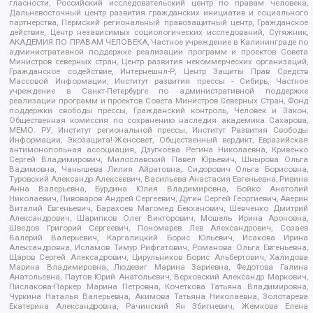
гласности, Российский исследовательский центр по правам человека,
Дальневосточный центр развития гражданских инициатив и социального
партнерства, Пермский региональный правозащитный центр, Гражданское
действие, Центр независимых социологических исследований, Сутяжник,
АКАДЕМИЯ ПО ПРАВАМ ЧЕЛОВЕКА, Частное учреждение в Калининграде по
административной поддержке реализации программ и проектов Совета
Министров северных стран, Центр развития некоммерческих организаций,
Гражданское содействие, Интернешнл-Р, Центр Защиты Прав Средств
Массовой Информации, Институт развития прессы - Сибирь, Частное
учреждение в Санкт-Петербурге по административной поддержке
реализации программ и проектов Совета Министров Северных Стран, Фонд
поддержки свободы прессы, Гражданский контроль, Человек и Закон,
Общественная комиссия по сохранению наследия академика Сахарова,
МЕМО. РУ, Институт региональной прессы, Институт Развития Свободы
Информации, Экозащита!-Женсовет, Общественный вердикт, Евразийская
антимонопольная ассоциация, Дзугкоева Регина Николаевна, Кривенко
Сергей Владимирович, Милославский Павел Юрьевич, Шнырова Ольга
Вадимовна, Чанышева Лилия Айратовна, Сидорович Ольга Борисовна,
Туровский Александр Алексеевич, Васильева Анастасия Евгеньевна, Ривина
Анна Валерьевна, Бурдина Юлия Владимировна, Бойко Анатолий
Николаевич, Пивоваров Андрей Сергеевич, Дугин Сергей Георгиевич, Аверин
Виталий Евгеньевич, Барахоев Магомед Бекханович, Шевченко Дмитрий
Александрович, Шарипков Олег Викторович, Мошель Ирина Ароновна,
Шведов Григорий Сергеевич, Пономарев Лев Александрович, Созаев
Валерий Валерьевич, Каргалицкий Борис Юльевич, Исакова Ирина
Александровна, Исламов Тимур Рифгатович, Романова Ольга Евгеньевна,
Щаров Сергей Алексадрович, Цирульников Борис Альбертович, Халидова
Марина Владимировна, Людевиг Марина Зариевна, Федотова Галина
Анатольевна, Паутов Юрий Анатольевич, Верховский Александр Маркович,
Пислакова-Паркер Марина Петровна, Кочеткова Татьяна Владимировна,
Чуркина Наталья Валерьевна, Акимова Татьяна Николаевна, Золотарева
Екатерина Александровна, Рачинский Ян Збигневич, Жемкова Елена