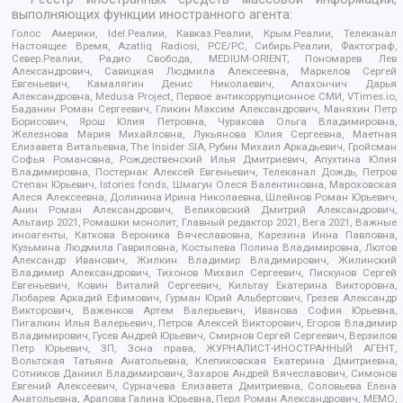
выполняющих функции иностранного агента:
Голос Америки, Idel.Реалии, Кавказ.Реалии, Крым.Реалии, Телеканал
Настоящее Время, Azatliq Radiosi, PCE/PC, Сибирь.Реалии, Фактограф,
Север.Реалии, Радио Свобода, MEDIUM-ORIENT, Пономарев Лев
Александрович, Савицкая Людмила Алексеевна, Маркелов Сергей
Евгеньевич, Камалягин Денис Николаевич, Апахончич Дарья
Александровна, Medusa Project, Первое антикоррупционное СМИ, VTimes.io,
Баданин Роман Сергеевич, Гликин Максим Александрович, Маняхин Петр
Борисович, Ярош Юлия Петровна, Чуракова Ольга Владимировна,
Железнова Мария Михайловна, Лукьянова Юлия Сергеевна, Маетная
Елизавета Витальевна, The Insider SIA, Рубин Михаил Аркадьевич, Гройсман
Софья Романовна, Рождественский Илья Дмитриевич, Апухтина Юлия
Владимировна, Постернак Алексей Евгеньевич, Телеканал Дождь, Петров
Степан Юрьевич, Istories fonds, Шмагун Олеся Валентиновна, Мароховская
Алеся Алексеевна, Долинина Ирина Николаевна, Шлейнов Роман Юрьевич,
Анин Роман Александрович, Великовский Дмитрий Александрович,
Альтаир 2021, Ромашки монолит, Главный редактор 2021, Вега 2021, Важные
иноагенты, Каткова Вероника Вячеславовна, Карезина Инна Павловна,
Кузьмина Людмила Гавриловна, Костылева Полина Владимировна, Лютов
Александр Иванович, Жилкин Владимир Владимирович, Жилинский
Владимир Александрович, Тихонов Михаил Сергеевич, Пискунов Сергей
Евгеньевич, Ковин Виталий Сергеевич, Кильтау Екатерина Викторовна,
Любарев Аркадий Ефимович, Гурман Юрий Альбертович, Грезев Александр
Викторович, Важенков Артем Валерьевич, Иванова София Юрьевна,
Пигалкин Илья Валерьевич, Петров Алексей Викторович, Егоров Владимир
Владимирович, Гусев Андрей Юрьевич, Смирнов Сергей Сергеевич, Верзилов
Петр Юрьевич, ЗП, Зона права, ЖУРНАЛИСТ-ИНОСТРАННЫЙ АГЕНТ,
Вольтская Татьяна Анатольевна, Клепиковская Екатерина Дмитриевна,
Сотников Даниил Владимирович, Захаров Андрей Вячеславович, Симонов
Евгений Алексеевич, Сурначева Елизавета Дмитриевна, Соловьева Елена
Анатольевна, Арапова Галина Юрьевна, Перл Роман Александрович, МЕМО,