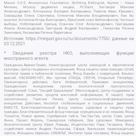
Mason G.E.S. Anonymous Foundation, Stichting Bellingcat, Якутия – Наше
Мнение, Москоу диджитал медиа, РС-Балт, Заговора Максим
Александрович, Ветошкина Валерия Валерьевна, Павлов Иван Юрьевич,
Скворцова Елена Сергеевна, Оленичев Максим Владимирович, Как бы
инагент, Кочетков Игорь Викторович, Иркутский союз библиофилов, Честные
выборы, Нобелевский призыв, Еланчик Олег Александрович, Григорьева
Алина Александровна, Григорьев Андрей Валерьевич , Гималова Регина
Эмилевна, Хисамова Регина Фаритовна
Источник:
https://minjust.gov.ru/ru/documents/7755/
данные на
03.12.2021
* Сведения реестра НКО, выполняющих функции
иностранного агента:
Гражданин.Армия.Право, Нижегородский центр немецкой и европейской
культуры, Центр гендерных исследований, Фонд защиты прав граждан Штаб,
Институт права и публичной политики, Фонд борьбы с коррупцией, Альянс
врачей, НАСИЛИЮ.НЕТ, Мы против СПИДа, СВЕЧА, Открытый Петербург,
Гуманитарное действие, Лига Избирателей, Правовая инициатива,
Гражданская инициатива против экологической преступности,
Гражданский Союз, "Хасдей Ерушалаим" (Милосердие), Центр поддержки и
содействия развитию средств массовой информации, В защиту прав
заключенных, Горячая Линия, Центр социально-информационных
инициатив Действие, Институт глобализации и социальных движений,
ВМЕСТЕ, Благотворительный фонд охраны здоровья и защиты прав
граждан, Благотворительный фонд помощи осужденным и их семьям, Фонд
Тольятти, Новое время, Серебряная тайга, Так-Так-Так, центр Сова, центр
Анна, Проект Апрель, Самарская губерния, Эра здоровья, Мемориал,
Аналитический Центр Юрия Левады, Издательство Парк Гагарина, Фонд
содействия имени Андрея Рылькова, Сфера, Уральская правозащитная
группа, Женщины Евразии, СИБАЛЬТ, Институт прав человека, Фонд защиты